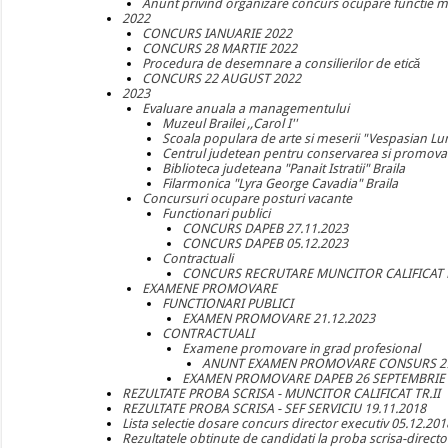
Anunt privind organizare concurs ocupare functie ma
2022
CONCURS IANUARIE 2022
CONCURS 28 MARTIE 2022
Procedura de desemnare a consilierilor de etică
CONCURS 22 AUGUST 2022
2023
Evaluare anuala a managementului
Muzeul Brailei ,,Carol I''
Scoala populara de arte si meserii "Vespasian L
Centrul judetean pentru conservarea si promovarea
Biblioteca judeteana "Panait Istratii" Braila
Filarmonica "Lyra George Cavadia" Braila
Concursuri ocupare posturi vacante
Functionari publici
CONCURS DAPEB 27.11.2023
CONCURS DAPEB 05.12.2023
Contractuali
CONCURS RECRUTARE MUNCITOR CALIFICAT D
EXAMENE PROMOVARE
FUNCTIONARI PUBLICI
EXAMEN PROMOVARE 21.12.2023
CONTRACTUALI
Examene promovare in grad profesional
ANUNT EXAMEN PROMOVARE CONSURS 2
EXAMEN PROMOVARE DAPEB 26 SEPTEMBRIE 
REZULTATE PROBA SCRISA - MUNCITOR CALIFICAT TR.II
REZULTATE PROBA SCRISA - SEF SERVICIU 19.11.2018
Lista selectie dosare concurs director executiv 05.12.201
Rezultatele obtinute de candidati la proba scrisa-direct