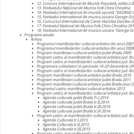
12. Concurs Internaţional de Muzică Populară, editia a II
13. Festivalului Naţional de Muzica Folk Chira Chiralina
14. Festivalul internaţional de muzică uşoară "GEORGE
15. Festivalul international de muzica usoara George Gr
16. Concursul International de Canto Hariclea Darclee 2
17. Festivalul National de Muzica Folk Chira Chiralina 20
18. Festivalul international de muzica usoara "George G
Programe anuale
Arhiva
Programul manifestarilor cultural-artistice din anul 2007
Programul manifestarilor cultural-artistice din anul 2008
Program manifestari cultural-artistice judet Braila 2009
Program cadru al manifestarilor cultural artistice jud. Br
Program cadru al manifestarilor cultural artistice jud. Br
Programare colindatori in perioada 16-20 decembrie 20
Program cadru al manifestarilor cultural artistice jud. Br
Program manifestari cultural-artistice judet Braila 2010
Program manifestari cultural artistice judet Braila 2011
Program manifestari cultural artistice judet Braila anul 
Programul cadru manifestari cultural-artistice 2013
Program cadru al manifestarilor cultural artistice jud. Br
Agenda culturala judet Braila Tr.I.2014
Agenda culturala judet Braila tr.II.2014
Agenda culturala judet Braila tr.III.2014
Agenda culturala judet Braila tr.IV 2014
Program cadru al manifestarilor cultural artistice jud. Br
Agenda Culturala tr.I.2015
Agenda Culturala tr.II.2015
Agenda Culturala tr.III.2015
Program cadru al manifestarilor cultural artistice jud. Br