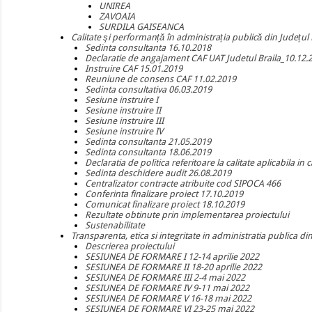
UNIREA
ZAVOAIA
SURDILA GAISEANCA
Calitate şi performanță în administrația publică din Județul 
Sedinta consultanta 16.10.2018
Declaratie de angajament CAF UAT Judetul Braila_10.12.
Instruire CAF 15.01.2019
Reuniune de consens CAF 11.02.2019
Sedinta consultativa 06.03.2019
Sesiune instruire I
Sesiune instruire II
Sesiune instruire III
Sesiune instruire IV
Sedinta consultanta 21.05.2019
Sedinta consultanta 18.06.2019
Declaratia de politica referitoare la calitate aplicabila i
Sedinta deschidere audit 26.08.2019
Centralizator contracte atribuite cod SIPOCA 466
Conferinta finalizare proiect 17.10.2019
Comunicat finalizare proiect 18.10.2019
Rezultate obtinute prin implementarea proiectului
Sustenabilitate
Transparenta, etica si integritate in administratia publica din
Descrierea proiectului
SESIUNEA DE FORMARE I 12-14 aprilie 2022
SESIUNEA DE FORMARE II 18-20 aprilie 2022
SESIUNEA DE FORMARE III 2-4 mai 2022
SESIUNEA DE FORMARE IV 9-11 mai 2022
SESIUNEA DE FORMARE V 16-18 mai 2022
SESIUNEA DE FORMARE VI 23-25 mai 2022