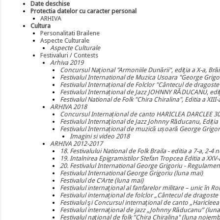
Date deschise
Protectia datelor cu caracter personal
ARHIVA
Cultura
Personalitati Brailene
Aspecte Culturale
Aspecte Culturale
Festivaluri / Contests
Arhiva 2019
Concursul Naţional "Armoniile Dunării", ediţia a X-a, Brăil
Festivalul International de Muzica Usoara "George Grigori
Festivalul Internațional de Folclor "Cântecul de dragoste 
Festivalul Internațional de Jazz JOHNNY RĂDUCANU, ediți
Festivalul National de Folk "Chira Chiralina", Editia a XII
ARHIVA 2018
Concursul Internațional de canto HARICLEA DARCLEE 30 
Festivalul Internaţional de Jazz Johnny Răducanu, Ediția
Festivalul Internațional de muzică ușoară George Grigori
Imagini si video 2018
ARHIVA 2012-2017
18. Festivalului National de Folk Braila - editia a 7-a, 2-
19. Intalnirea Epigramistilor Stefan Tropcea Editia a XXV-
20. Festivalul International George Grigoriu - Regulame
Festivalul International George Grigoriu (luna mai)
Festivalul de C’Arte (luna mai)
Festivalul internaţional al fanfarelor militare – unic în R
Festivalul internaţional de folclor „Cântecul de dragoste 
Festivalul şi Concursul internaţional de canto „Haricleea 
Festivalul internaţional de jazz „Johnny Răducanu” (lun
Festivalul naţional de folk ”Chira Chiralina" (luna noiemb