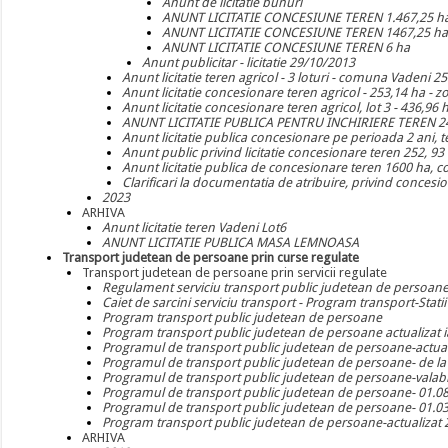
Anunt de licitatie bunuri
ANUNT LICITATIE CONCESIUNE TEREN 1.467,25 ha
ANUNT LICITATIE CONCESIUNE TEREN 1467,25 ha 
ANUNT LICITATIE CONCESIUNE TEREN 6 ha
Anunt publicitar - licitatie 29/10/2013
Anunt licitatie teren agricol - 3 loturi - comuna Vadeni 2
Anunt licitatie concesionare teren agricol - 253,14 ha - 
Anunt licitatie concesionare teren agricol, lot 3 - 436,96 
ANUNT LICITATIE PUBLICA PENTRU INCHIRIERE TEREN 24
Anunt licitatie publica concesionare pe perioada 2 ani, t
Anunt public privind licitatie concesionare teren 252, 93
Anunt licitatie publica de concesionare teren 1600 ha, 
Clarificari la documentatia de atribuire, privind conces
2023
ARHIVA
Anunt licitatie teren Vadeni Lot6
ANUNT LICITATIE PUBLICA MASA LEMNOASA
Transport judetean de persoane prin curse regulate
Transport judetean de persoane prin servicii regulate
Regulament serviciu transport public judetean de persoan
Caiet de sarcini serviciu transport - Program transport-Statii
Program transport public judetean de persoane
Program transport public judetean de persoane actualizat 
Programul de transport public judetean de persoane-actual
Programul de transport public judetean de persoane- de la
Programul de transport public judetean de persoane-valabil
Programul de transport public judetean de persoane- 01.0
Programul de transport public judetean de persoane- 01.0
Program transport public judetean de persoane-actualizat 
ARHIVA