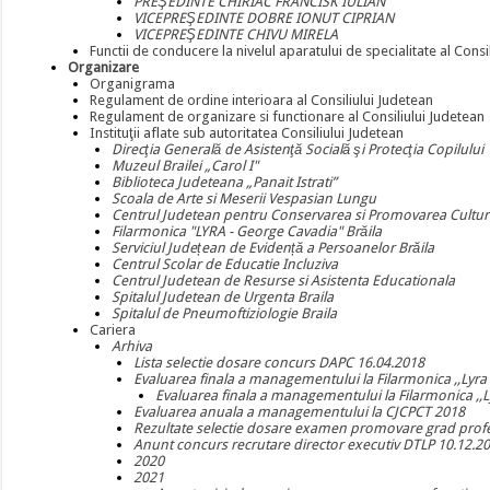
PREŞEDINTE CHIRIAC FRANCISK IULIAN
VICEPREŞEDINTE DOBRE IONUT CIPRIAN
VICEPREŞEDINTE CHIVU MIRELA
Functii de conducere la nivelul aparatului de specialitate al Consi
Organizare
Organigrama
Regulament de ordine interioara al Consiliului Judetean
Regulament de organizare si functionare al Consiliului Judetean
Instituţii aflate sub autoritatea Consiliului Judetean
Direcţia Generală de Asistenţă Socială şi Protecţia Copilului
Muzeul Brailei „Carol I"
Biblioteca Judeteana „Panait Istrati”
Scoala de Arte si Meserii Vespasian Lungu
Centrul Judetean pentru Conservarea si Promovarea Culturii
Filarmonica "LYRA - George Cavadia" Brăila
Serviciul Județean de Evidență a Persoanelor Brăila
Centrul Scolar de Educatie Incluziva
Centrul Judetean de Resurse si Asistenta Educationala
Spitalul Judetean de Urgenta Braila
Spitalul de Pneumoftiziologie Braila
Cariera
Arhiva
Lista selectie dosare concurs DAPC 16.04.2018
Evaluarea finala a managementului la Filarmonica ,,Lyra
Evaluarea finala a managementului la Filarmonica ,,
Evaluarea anuala a managementului la CJCPCT 2018
Rezultate selectie dosare examen promovare grad prof
Anunt concurs recrutare director executiv DTLP 10.12.2
2020
2021