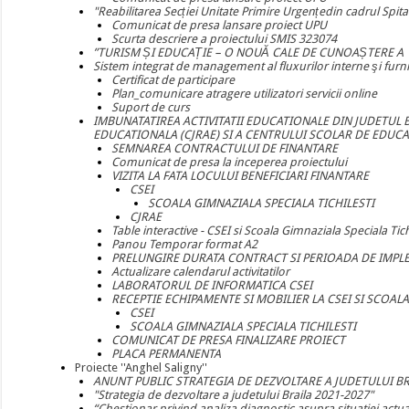
"Reabilitarea Secției Unitate Primire Urgențedin cadrul Spi
Comunicat de presa lansare proiect UPU
Scurta descriere a proiectului SMIS 323074
”TURISM ȘI EDUCAȚIE – O NOUĂ CALE DE CUNOAȘTERE A
Sistem integrat de management al fluxurilor interne şi furniz
Certificat de participare
Plan_comunicare atragere utilizatori servicii online
Suport de curs
IMBUNATATIREA ACTIVITATII EDUCATIONALE DIN JUDETUL 
EDUCATIONALA (CJRAE) SI A CENTRULUI SCOLAR DE EDUCAT
SEMNAREA CONTRACTULUI DE FINANTARE
Comunicat de presa la inceperea proiectului
VIZITA LA FATA LOCULUI BENEFICIARI FINANTARE
CSEI
SCOALA GIMNAZIALA SPECIALA TICHILESTI
CJRAE
Table interactive - CSEI si Scoala Gimnaziala Speciala Tich
Panou Temporar format A2
PRELUNGIRE DURATA CONTRACT SI PERIOADA DE IMP
Actualizare calendarul activitatilor
LABORATORUL DE INFORMATICA CSEI
RECEPTIE ECHIPAMENTE SI MOBILIER LA CSEI SI SCOALA
CSEI
SCOALA GIMNAZIALA SPECIALA TICHILESTI
COMUNICAT DE PRESA FINALIZARE PROIECT
PLACA PERMANENTA
Proiecte ''Anghel Saligny''
ANUNT PUBLIC STRATEGIA DE DEZVOLTARE A JUDETULUI BRA
"Strategia de dezvoltare a judetului Braila 2021-2027"
“Chestionar privind analiza diagnostic asupra situatiei actual