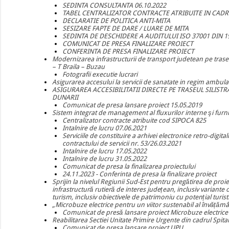
SEDINTA CONSULTANTA 06.10.2022
TABEL CENTRALIZATOR CONTRACTE ATRIBUITE IN CADR
DECLARATIE DE POLITICA ANTI-MITA
SESIZARE FAPTE DE DARE / LUARE DE MITA
SEDINTA DE DESCHIDERE A AUDITULUI ISO 37001 DIN 1
COMUNICAT DE PRESA FINALIZARE PROIECT
CONFERINTA DE PRESA FINALIZARE PROIECT
Modernizarea infrastructurii de transport judetean pe traseu
– T Braila – Buzau
Fotografii executie lucrari
Asigurarea accesului la servicii de sanatate in regim ambula
ASIGURAREA ACCESIBILITATII DIRECTE PE TRASEUL SILIST
DUNARII
Comunicat de presa lansare proiect 15.05.2019
Sistem integrat de management al fluxurilor interne şi furniz
Centralizator contracte atribuite cod SIPOCA 825
Intalnire de lucru 07.06.2021
Serviciile de constituire a arhivei electronice retro-digita
contractului de servicii nr. 53/26.03.2021
Intalnire de lucru 17.05.2022
Intalnire de lucru 31.05.2022
Comunicat de presa la finalizarea proiectului
24.11.2023 - Conferinta de presa la finalizare proiect
Sprijin la nivelul Regiunii Sud-Est pentru pregătirea de pr
infrastructură rutieră de interes județean, inclusiv variante 
turism, inclusiv obiectivele de patrimoniu cu potențial turis
„Microbuze electrice pentru un viitor sustenabil al învățămân
Comunicat de presă lansare proiect Microbuze electrice p
Reabilitarea Sectiei Unitate Primire Urgente din cadrul Spit
Comunicat de presa lansare proiect UPU