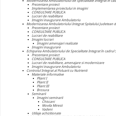
Modernizarea Ambulatoriului de Specialitate Integrat in cad
Prezentare proiect
Implementarea proiectului in imagini
CONSULTARE PUBLICA
Lucrari de reabilitare
Imagini inaugurare Ambulatoriu
Modernizarea Ambulatoriului Integrat Spitalului Judetean de 
Prezentare proiect
CONSULTARE PUBLICA
Lucrari de reabilitare
Imagini lucrari
Imagini amenajari realizate
Imagini inaugurare
Echiparea Ambulatoriului de Specialitate Integrat în cadrul 
Prezentare proiect
CONSULTARE PUBLICA
Lucrari de reabilitare, amenajare si modernizare
Imagini inaugurare Ambulatoriu
Controlul Integrat al Poluarii cu Nutrienti
Materiale informative
Pliant I
Pliant II
Pliant III
Brosura
Seminarii
Imagini seminarii
Chiscani
Movila Miresii
Vadeni
Utilaje achizitionate