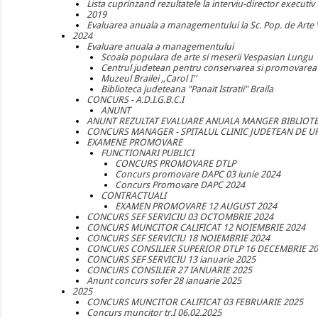
Lista cuprinzand rezultatele la interviu-director executiv
2019
Evaluarea anuala a managementului la Sc. Pop. de Arte 
2024
Evaluare anuala a managementului
Scoala populara de arte si meserii Vespasian Lungu
Centrul judetean pentru conservarea si promovarea cu
Muzeul Brailei ,,Carol I''
Biblioteca judeteana "Panait Istratii" Braila
CONCURS - A.D.I.G.B.C.I
ANUNT
ANUNT REZULTAT EVALUARE ANUALA MANGER BIBLIOTE
CONCURS MANAGER - SPITALUL CLINIC JUDETEAN DE U
EXAMENE PROMOVARE
FUNCTIONARI PUBLICI
CONCURS PROMOVARE DTLP
Concurs promovare DAPC 03 iunie 2024
Concurs Promovare DAPC 2024
CONTRACTUALI
EXAMEN PROMOVARE 12 AUGUST 2024
CONCURS SEF SERVICIU 03 OCTOMBRIE 2024
CONCURS MUNCITOR CALIFICAT 12 NOIEMBRIE 2024
CONCURS SEF SERVICIU 18 NOIEMBRIE 2024
CONCURS CONSILIER SUPERIOR DTLP 16 DECEMBRIE 2
CONCURS SEF SERVICIU 13 ianuarie 2025
CONCURS CONSILIER 27 IANUARIE 2025
Anunt concurs sofer 28 ianuarie 2025
2025
CONCURS MUNCITOR CALIFICAT 03 FEBRUARIE 2025
Concurs muncitor tr.I 06.02.2025