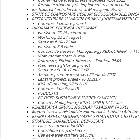
Conferinta de presa finalizare proiect 10.01.2022
Rezultate obtinute prin implementarea proiectului
Reabilitarea Centrului Istoric al Municipiului Brăila
STATIE DE COMPOSTARE DESEURI BIODEGRADABILE, IANCA 
RESTRUCTURARE SI LARGIRE DRUMUL JUDETEAN VIZIRU-C
Comunicat lansare proiect
INFORMARE, EFICIENTA, INTEGRARE
workshop 23-25 octombrie
Workshop 22-24 august
Seminarul 16-17 iulie
workshop 6-8 iunie
Concurs de Desene - ManagEnergy KIDSCORNER - 7-11 
Vizita monitorizare 26 mai
Informare, Eficienta, Integrare - Seminar 24.05
Premierea siglelor de proiect
Seminar APL 16-17 mai 2007
Seminar promovare proiect 26 martie 2007
Lansare proiect, Braila - 16.02.2007
Kick-off meeting, Sibiu 2007
Comunicat de Presa 01
PUBLICATII
EC-DGET: SUSTAINABLE ENERGY CAMPAIGN
Concurs ManagEnergy KIDSCORNER 12-17 ani
REABILITAREA GRUPULUI SCOLAR "G.VALSAN" FAUREI
Modernizarea serviciului de voluntariat in Unitatea Administ
REABILITAREA şI MODERNIZAREA SPITALULUI DE OBSTETRI
STRATEGIE, DURABILITATE, DEZVOLTARE
Lansarea proiectului SDD
Constituire Grup de Lucru
Cea de-a treia intalnire de lucru