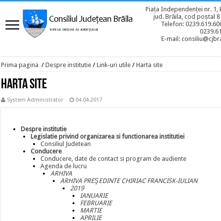
Piața Independenței nr. 1, 
jud. Brăila, cod poștal 
Telefon: 0239.619.600
0239.6
E-mail: consiliu@cjbra
Prima pagina
/
Despre institutie
/
Link-uri utile
/
Harta site
Harta site
System Administrator
04.04.2017
Despre institutie
Legislatie privind organizarea si functionarea institutiei
Consiliul Judetean
Conducere
Conducere, date de contact si program de audiente
Agenda de lucru
ARHIVA
ARHIVA PREŞEDINTE CHIRIAC FRANCISK-IULIAN
2019
IANUARIE
FEBRUARIE
MARTIE
APRILIE