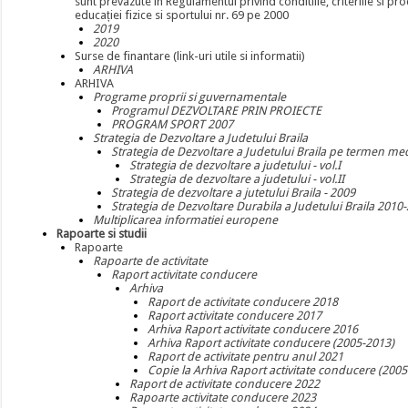
sunt prevazute în Regulamentul privind conditiile, criteriile si 
educației fizice si sportului nr. 69 pe 2000
2019
2020
Surse de finantare (link-uri utile si informatii)
ARHIVA
ARHIVA
Programe proprii si guvernamentale
Programul DEZVOLTARE PRIN PROIECTE
PROGRAM SPORT 2007
Strategia de Dezvoltare a Judetului Braila
Strategia de Dezvoltare a Judetului Braila pe termen m
Strategia de dezvoltare a judetului - vol.I
Strategia de dezvoltare a judetului - vol.II
Strategia de dezvoltare a jutetului Braila - 2009
Strategia de Dezvoltare Durabila a Judetului Braila 2010
Multiplicarea informatiei europene
Rapoarte si studii
Rapoarte
Rapoarte de activitate
Raport activitate conducere
Arhiva
Raport de activitate conducere 2018
Raport activitate conducere 2017
Arhiva Raport activitate conducere 2016
Arhiva Raport activitate conducere (2005-2013)
Raport de activitate pentru anul 2021
Copie la Arhiva Raport activitate conducere (200
Raport de activitate conducere 2022
Rapoarte activitate conducere 2023