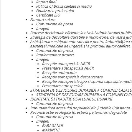
Raport final
Politica CJ Braila calitate si mediu
Finalizarea proiectului
Certificate ISO
Panouri solare
Comunicate de presa
Imagini
Procese decizionale eficiente la nivelul administratiei publ
Strategia de dezvoltare durabila a micro-zonei de vest a jude
Achiziţionare echipamente specifice pentru îmbunătăţirea capa
asistenţei medicale de urgenţă şi a primului ajutor calificat,
Comunicate de presa
Implementare proiect
Imagini
Receptie autospeciala NBCR
Prezentare autospeciala NBCR
Receptie ambulante
Receptie autospeciala descarcerare
Receptie autospeciale apa si spuma capacitate medi
Prezentare autospeciale
STRATEGIA DE DEZVOLTARE DURABILĂ A COMUNEI CAZASU,
STRATEGIA DE DEZVOLTARE DURABILA A COMUNEI CAZ
IDENTITATE ŞI TRADIŢIE DE-A LUNGUL DUNĂRII
Comunicate de presa
Imbunatatirea accesului populatiei din judetele Constanta, V
Reconstructie ecologica forestiera pe terenuri degradate
Comunicate de presa
Imagini
BARAGANUL
MAXINENI