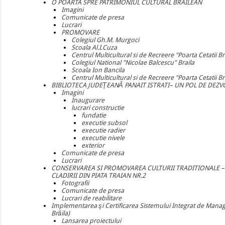
O POARTA SPRE PATRIMONIUL CULTURAL BRAILEAN
Imagini
Comunicate de presa
Lucrari
PROMOVARE
Colegiul Gh.M. Murgoci
Scoala Al.I.Cuza
Centrul Multicultural si de Recreere "Poarta Cetatii Br
Colegiul National "Nicolae Balcescu" Braila
Scoala Ion Bancila
Centrul Multicultural si de Recreere "Poarta Cetatii B
BIBLIOTECA JUDEŢEANĂ PANAIT ISTRATI– UN POL DE DEZV
Imagini
Inaugurare
lucrari constructie
fundatie
executie subsol
executie radier
executie nivele
exterior
Comunicate de presa
Lucrari
CONSERVAREA SI PROMOVAREA CULTURII TRADITIONALE –
CLADIRII DIN PIATA TRAIAN NR.2
Fotografii
Comunicate de presa
Lucrari de reabilitare
Implementarea şi Certificarea Sistemului Integrat de Manage
Brăila)
Lansarea proiectului