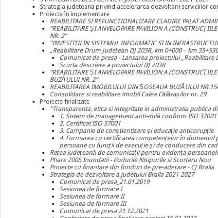
Strategia judeteana privind accelerarea dezvoltarii serviciilor co
Proiecte în implementare
REABILITARE SI REFUNCTIONALIZARE CLADIRE PALAT ADMIN
“REABILITARE ȘI ANVELOPARE PAVILION A (CONSTRUCȚIIL
NR. 2”
”INVESTITII IN SISTEMUL INFORMATIC SI IN INFRASTRUCTU
„Reabilitare Drum Județean DJ 203R, km 0+000 – km 35+53
Comunicat de presa - Lansarea proiectului „Reabilitar
Scurta descriere a proiectului DJ 203R
“REABILITARE ȘI ANVELOPARE PAVILION A (CONSTRUCȚIILE
BUZĂULUI NR. 2”
REABILITAREA IMOBILULUI DIN ȘOSEAUA BUZĂULUI NR.15
Consolidare si reabilitare imobil Calea Călărașilor nr. 29
Proiecte finalizate
“Transparenta, etica si integritate in administratia publica di
1. Sistem de management anti-mită conform ISO 37001
2. Certificat ISO 37001
3. Campanie de conștientizare și educație anticorupție
4. Formarea cu certificarea competențelor în domeniul prev
persoane cu funcții de execuție și de conducere din cadru
Reţea judeţeană de comunicaţii pentru evidenţa persoanel
Phare 2005 Inundatii - Podurile Nisipurile si Scortaru Nou
Proiecte cu finantare din fonduri de pre-aderare - CJ Braila
Strategia de dezvoltare a judetului Braila 2021-2027
Comunicat de presa_21.01.2019
Sesiunea de formare I
Sesiunea de formare II
Sesiunea de formare III
Comunicat de presa 21.12.2021