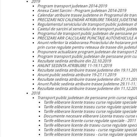
2019
Program transport judetean 2014-2019
Anexa Caiet Sarcini - Program judetean 2014-2019
Calendar atribuire trasee judetene in Programul de tra
PRECIZARI NOI CALENDAR ATRIBUIRE TRASEE JUDETEN
Regulamentul serviciului de transport public judetean d
Caietul de sarcini al serviciului de transport public jud
Programul de transport public judetean de persoane pr
PRECIZARI ARR CALCULARE PUNCTAJE AUTOVEHICULE AN 
Anunt referitor la elaborarea Proiectului de hotarare p
prin curse regulate pentru reteaua de trasee din judetul 
Propunere actualizare program judetean de transport 2
Program transport public judetean de persoane prin curs
Rezultate sedinta atribuire din 22.10.2019
ANUNT SEDINTA ATRIBUIRE 11-19.11.2019
Rezultate sedinta atribuire trasee judetene din 19.11.20
Anunt public sedinta atribuire 19-27.11.2019
Rezultate sedinta atribuire trasee judetene din 27.11.20
Anunt Public sedinta atribuire trasee judetene 29.11-11
Rezultate sedinta atribuire trasee judetene din 11.12.20
2018
Transport public judetean de persoane prin curse regul
Tarife eliberare licente traseu curse regulate speciale
Tarife eliberare licente traseu curse regulate speciale
Tarife eliberare licente traseu curse regulate speciale
Documente necesare eliberare Licenta traseu curse r
Tarife eliberare licente curse regulate speciale - 2011
Tarife eliberare licente de traseu curse regulate spec
Tarife eliberare licente traseu - curse regulate specia
Tarife eliberare licente traseu - curse regulate speial