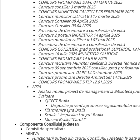
CONCURS PROMOVARE DAPC 04 MARTIE 2025
Concurs consilier 3 martie 2025
CONCURS MUNCITOR CALIFICAT 28 FEBRUARIE 2025
Concurs muncitor calificat tr.I 17 martie 2025
Concurs Consilier 08 Aprilie 2025
Concurs Consilier 09.04.2025
Procedura de desemnare a consilierilor de etică
Concurs 2 posturi INGRIJITOR 14 aprilie 2025
Concurs muncitor calificat tr.I 07 mai 2025
Procedura de desemnare a consilierilor de etică
CONCURS CONSILIER, grad profesional, SUPERIOR, 19 
Concurs 16 iulie 2025 MUNCITOR CALIFICAT
CONCURS PROMOVARE 14 IULIE 2025
Concurs recrutare Muncitor calificat la Directia Tehnica 
Concurs 09 septembrie 2025 consilier, grad profesional pr
Concurs promovare DAPC 14 Octombrie 2025
Concurs promovare Directia Arhitect Sef 14.10.2025
CONCURS PROMOVARE DTLP 12.01.2026
2026
Analiza noului proiect de management la Biblioteca Jude
Evaluare
CJCPCT Braila
Dispozitie privind aprobarea regulamentului de e
Filarmonica Lyra Braila
Scoala “Vespasian Lungu” Braila
Muzeul Brailei ”Carol I”
Componenta Consiliului Judetean
Comisii de specialitate
ARHIVA
Functionarii publici din cadrul Consiliului Judetean la data 