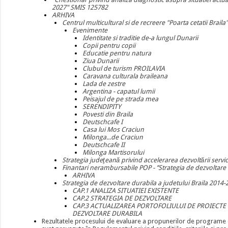
2027" SMIS 125782
ARHIVA
Centrul multicultural si de recreere "Poarta cetatii Braila
Evenimente
Identitate si traditie de-a lungul Dunarii
Copii pentru copii
Educatie pentru natura
Ziua Dunarii
Clubul de turism PROILAVIA
Caravana culturala braileana
Lada de zestre
Argentina - capatul lumii
Peisajul de pe strada mea
SERENDIPITY
Povesti din Braila
Deutschcafe I
Casa lui Mos Craciun
Milonga...de Craciun
Deutschcafe II
Milonga Martisorului
Strategia judeţeană privind accelerarea dezvoltării servic
Finantari nerambursabile POP - ’’Strategia de dezvoltare l
ARHIVA
Strategia de dezvoltare durabila a judetului Braila 2014
CAP.1 ANALIZA SITUATIEI EXISTENTE
CAP.2 STRATEGIA DE DEZVOLTARE
CAP.3 ACTUALIZAREA PORTOFOLIULUI DE PROIECTE 
DEZVOLTARE DURABILA
Rezultatele procesului de evaluare a propunerilor de programe