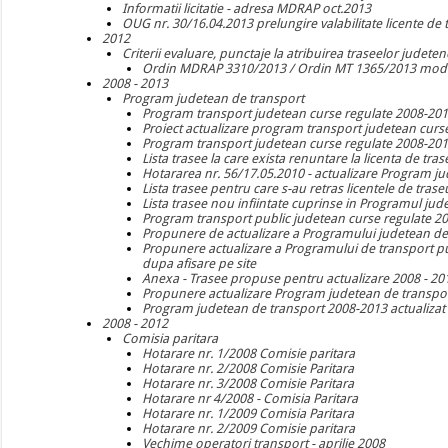
Informatii licitatie - adresa MDRAP oct.2013
OUG nr. 30/16.04.2013 prelungire valabilitate licente de
2012
Criterii evaluare, punctaje la atribuirea traseelor judeten
Ordin MDRAP 3310/2013 / Ordin MT 1365/2013 modi
2008 - 2013
Program judetean de transport
Program transport judetean curse regulate 2008-20
Proiect actualizare program transport judetean curs
Program transport judetean curse regulate 2008-2011
Lista trasee la care exista renuntare la licenta de tra
Hotararea nr. 56/17.05.2010 - actualizare Program j
Lista trasee pentru care s-au retras licentele de trase
Lista trasee nou infiintate cuprinse in Programul ju
Program transport public judetean curse regulate 200
Propunere de actualizare a Programului judetean de
Propunere actualizare a Programului de transport pu
dupa afisare pe site
Anexa - Trasee propuse pentru actualizare 2008 - 20
Propunere actualizare Program judetean de transpor
Program judetean de transport 2008-2013 actualizat
2008 - 2012
Comisia paritara
Hotarare nr. 1/2008 Comisie paritara
Hotarare nr. 2/2008 Comisie Paritara
Hotarare nr. 3/2008 Comisie Paritara
Hotarare nr 4/2008 - Comisia Paritara
Hotarare nr. 1/2009 Comisia Paritara
Hotarare nr. 2/2009 Comisie paritara
Vechime operatori transport - aprilie 2008