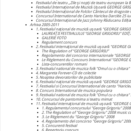
Festivalul de teatru „Zile şi nopţi de teatru european la 
Festivalul Internaţional de Muzică Uşoară GEORGE GRIGO
Festivalul Internațional de Folclor Cântecul de dragoste d
Concursul International de Canto Hariclea Darclée 25 iul
Concursul Internaţional de Jazz Johnny Răducanu Ediția
Arhiva 2005-2011
1. Festivalul naţional de muzică uşoară "GEORGE GRIG
LAUREAŢII FESTIVALULUI "GEORGE GRIGORIU" EDIŢI
GALERIE FOTO
Regulament concurs
2. Festivalul internaţional de muzică uşoară "GEORGE 
The Regulation of “GEORGE GRIGORIU”
Regolamento del concorso internazionale "GEORG
Le Règlement du Concours International "GEORGE 
Lista-concurentilor romani
3. Festivalul national de muzica folk "Omul cu o chitara"
4. Margareta Forever-CD de colectie
5. Noaptea devoratorilor de publicitate
6. Festivalul naţional de muzică uşoară "GEORGE GRIG
7. Festivalul si Concursul International de canto "Haricl
8. Concurs International de muzica populara
9. Festivalul national de muzica folk "Omul cu o chitara"
10. Concursul de pantomima si teatru mimat
11. Festivalul internaţional de muzică uşoară "GEORGE
1. Regulamentul concursului "George Grigoriu" 2008
2. The Regulation of "George Grigoriu" 2008 music c
3. Le Règlement du "George Grigoriu" 2008
4. Regolamento del concorso "George Grigoriu" 200
5. Concurenti festival
6. Repertoriu concurs