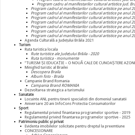
Program cadru al manifestarilor cultural artistice jud. Br
Program cadrul al manifestarilor cultural artistice pe anul 2
Program cadrul al manifestarilor cultural artistice pe anul 2
Program cadrul al manifestarilor cultural artistice pe anul 2
Program cadrul al manifestarilor cultural artistice pe anul 2
Program cadrul al manifestarilor cultural artistice pe anul 2
Program cadrul al manifestarilor cultural artistice pe anul 2
Program cadrul al manifestarilor cultural artistice pe anul 2
Agenda Culturală a Județului Brăila 2021
Turism
Ruta turistica locala
Rute turistice ale Județului Brăila - 2020
Ruta turistica - monumente
”TURISM ȘI EDUCAȚIE – O NOUĂ CALE DE CUNOAȘTERE AZONE
Minighid turistic al Brailei
Descopera Braila
Album foto - Braila
Campanie Brand Romania
Campania Brand ROMANIA
Dezvoltarea strategica a turismului
Sanatate
Locuinte ANL pentru tinerii specialisti din domeniul sanatatii
Aniversare 20 ani InfoCons Protectia Consumatorilor
Sport
Regulamentul privind finantarea programelor sportive - 2019
Regulamentul privind finantarea programelor sportive - 2025
Patrimoniu public şi privat
Evidenta imobilelor solicitate pentru dreptul la preemtiune
CONCESIONARE