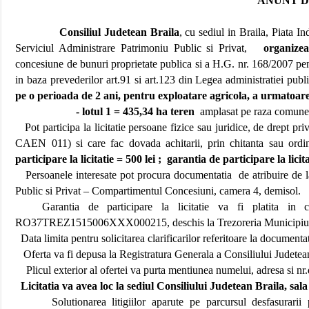
ANUNT D
Consiliul Judetean Braila
, cu sediul in Braila, Piata
Serviciul Administrare Patrimoniu Public si Privat,
organize
concesiune de bunuri proprietate publica si a H.G. nr. 168/2007 pe
in baza prevederilor art.91 si art.123 din Legea administratiei publ
pe o perioada de 2 ani, pentru exploatare agricola, a urmatoare
- lotul 1 =
435,34 ha
teren
amplasat pe raza comunei
Pot participa la licitatie persoane fizice sau juridice, de drept pr
CAEN 011) si care fac dovada achitarii, prin chitanta sau ordin
participare la licitatie = 500 lei ;
garantia de participare la licita
Persoanele interesate pot procura documentatia
de atribuire de 
Public si Privat – Compartimentul Concesiuni, camera 4, demisol.
Garantia de participare la licitatie va fi platita in c
RO37TREZ1515006XXX000215, deschis
la Trezoreria Municipiu
Data limita pentru solicitarea clarificarilor referitoare la documentat
Oferta va fi depusa
la Registratura Generala
a Consiliului Judetean
Plicul exterior al ofertei va purta mentiunea numelui, adresa si nr.
Licitatia va avea loc la sediul Consiliului Judetean Braila, sal
Solutionarea litigiilor aparute pe parcursul desfasurarii