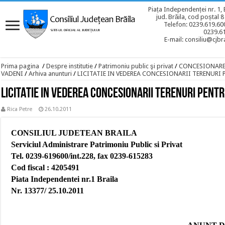
Piața Independenței nr. 1, 
jud. Brăila, cod poștal 
Telefon: 0239.619.600
0239.6
E-mail: consiliu@cjbra
Prima pagina
/
Despre institutie
/
Patrimoniu public şi privat
/
CONCESIONAR
VADENI
/
Arhiva anunturi
/
LICITATIE IN VEDEREA CONCESIONARII TERENURI 
LICITATIE IN VEDEREA CONCESIONARII TERENURI PENT
Rica Petre
26.10.2011
CONSILIUL JUDETEAN BRAILA
Serviciul Administrare Patrimoniu Public si Privat
Tel. 0239-619600/int.228, fax 0239-615283
Cod fiscal : 4205491
Piata Independentei nr.1 Braila
Nr. 13377/ 25.10.2011