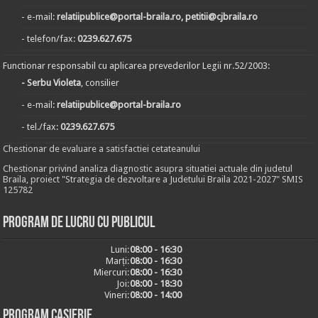
- e-mail:
relatiipublice@portal-braila.ro, petitii@cjbraila.ro
- telefon/fax:
0239.627.675
Functionar responsabil cu aplicarea prevederilor Legii nr.52/2003:
- Serbu Violeta
, consilier
- e-mail:
relatiipublice@portal-braila.ro
- tel./fax:
0239.627.675
Chestionar de evaluare a satisfactiei cetateanului
Chestionar privind analiza diagnostic asupra situatiei actuale din judetul
Braila, proiect "Strategia de dezvoltare a Judetului Braila 2021-2027" SMIS
125782
Program de lucru cu publicul
Luni:
08:00 - 16:30
Marți:
08:00 - 16:30
Miercuri:
08:00 - 16:30
Joi:
08:00 - 18:30
Vineri:
08:00 - 14:00
Program casierie