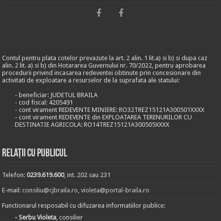
Contul pentru plata cotelor prevazute la art. 2 alin. 1 lit.a) si b) si dupa caz
alin. 2 lit. a) si b) din Hotararea Guvernului nr. 70/2022, pentru aprobarea
procedurii privind incasarea redeventei obtinute prin concesionare din
activitati de exploatare a resurselor de la suprafata ale statului:
- beneficiar: JUDETUL BRAILA
- cod fiscal: 4205491
- cont virament REDEVENTE MINIERE: RO32TREZ15121A300501XXXX
- cont virament REDEVENTE din EXPLOATAREA TERENURILOR CU
DESTINATIE AGRICOLA: RO14TREZ15121A300505XXXX
Relații cu publicul
Telefon:
0239.619.600
, int. 202 sau 231
E-mail:
consiliu@cjbraila.ro
,
violeta@portal-braila.ro
Functionarul resposabil cu difuzarea informatiilor publice:
- Serbu Violeta
, consilier