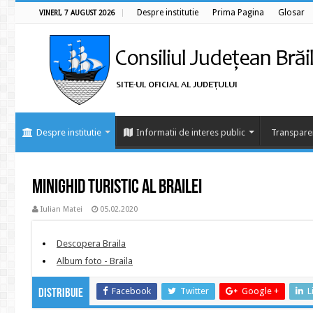
Despre institutie
Prima Pagina
Glosar
VINERI, 7 AUGUST 2026
Despre institutie
Informatii de interes public
Transpare
Minighid turistic al Brailei
Iulian Matei
05.02.2020
Descopera Braila
Album foto - Braila
Facebook
Twitter
Google +
L
Distribuie