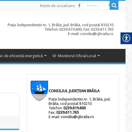
Rețele de socializare:
Piața Independenței nr. 1, Brăila, jud. Brăila, cod poștal 810210
Telefon: 0239.619.600, Fax: 0239.611.765
E-mail: consiliu@cjbraila.ro
ic de eficiență energetică
Monitorul Oficial Local
CONSILIUL JUDEȚEAN BRĂILA
Piața Independenței nr. 1, Brăila, jud.
Brăila, cod poștal 810210
Telefon:
0239.619.600
Fax:
0239.611.765
E-mail:
consiliu@cjbraila.ro