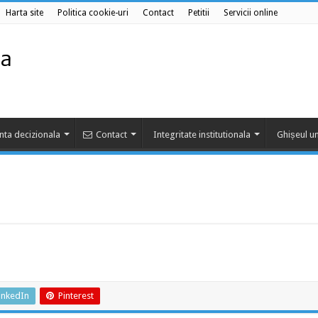
Harta site
Politica cookie-uri
Contact
Petitii
Servicii online
nta decizionala
Contact
Integritate institutionala
Ghișeul un
inkedIn
Pinterest