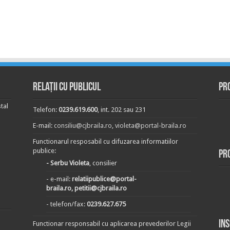
Relații cu publicul
Pr
tal
Telefon:
0239.619.600
, int. 202 sau 231
E-mail:
consiliu@cjbraila.ro
,
violeta@portal-braila.ro
Functionarul resposabil cu difuzarea informatiilor
publice:
Pr
- Serbu Violeta
, consilier
- e-mail:
relatiipublice@portal-
braila.ro, petitii@cjbraila.ro
- telefon/fax:
0239.627.675
In
Functionar responsabil cu aplicarea prevederilor Legii