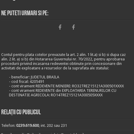
Ne puteti urmari si pe:
Contul pentru plata cotelor prevazute la art. 2 alin. 1 lit.a) si b) si dupa caz
alin. 2 lit. a) si b) din Hotararea Guvernului nr. 70/2022, pentru aprobarea
procedurii privind incasarea redeventei obtinute prin concesionare din
activitati de exploatare a resurselor de la suprafata ale statului:
- beneficiar: JUDETUL BRAILA
- cod fiscal: 4205491
- cont virament REDEVENTE MINIERE: RO32TREZ15121A300501XXXX
- cont virament REDEVENTE din EXPLOATAREA TERENURILOR CU
DESTINATIE AGRICOLA: RO14TREZ15121A300505XXXX
Relații cu publicul
Telefon:
0239.619.600
, int. 202 sau 231