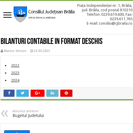
Piața Independenței nr. 1, Brăila,
jud. Brăila, cod poștal 810210
Telefon: 0239.619.600, Fax:
0239.611.765
E-mail: consiliu@cjbraila.ro
Bilanturi contabile in format deschis
Marius Simion
23.03.2023
2022
2023
2024
Articolul anterior
Bugetul Judetului