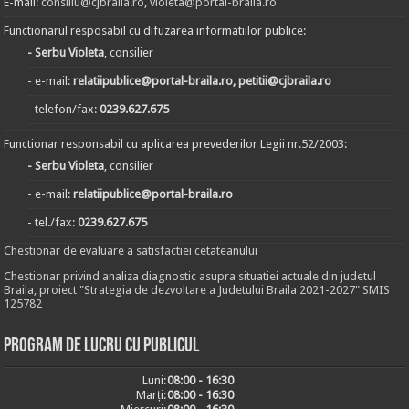
E-mail:
consiliu@cjbraila.ro
,
violeta@portal-braila.ro
Functionarul resposabil cu difuzarea informatiilor publice:
- Serbu Violeta
, consilier
- e-mail:
relatiipublice@portal-braila.ro, petitii@cjbraila.ro
- telefon/fax:
0239.627.675
Functionar responsabil cu aplicarea prevederilor Legii nr.52/2003:
- Serbu Violeta
, consilier
- e-mail:
relatiipublice@portal-braila.ro
- tel./fax:
0239.627.675
Chestionar de evaluare a satisfactiei cetateanului
Chestionar privind analiza diagnostic asupra situatiei actuale din judetul
Braila, proiect "Strategia de dezvoltare a Judetului Braila 2021-2027" SMIS
125782
Program de lucru cu publicul
Luni:
08:00 - 16:30
Marți:
08:00 - 16:30