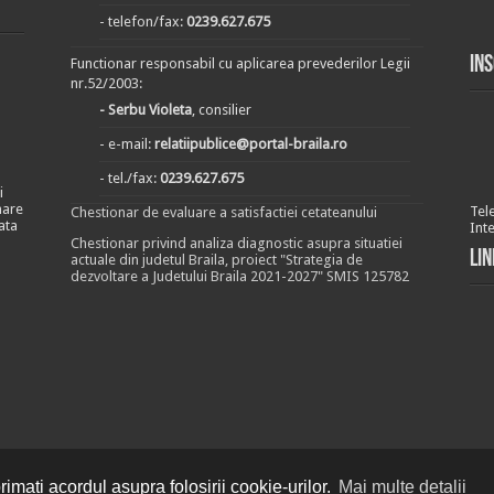
- telefon/fax:
0239.627.675
In
Functionar responsabil cu aplicarea prevederilor Legii
nr.52/2003:
- Serbu Violeta
, consilier
- e-mail:
relatiipublice@portal-braila.ro
- tel./fax:
0239.627.675
i
nare
Tel
Chestionar de evaluare a satisfactiei cetateanului
ata
Int
Chestionar privind analiza diagnostic asupra situatiei
Lin
actuale din judetul Braila, proiect "Strategia de
dezvoltare a Judetului Braila 2021-2027" SMIS 125782
imați acordul asupra folosirii cookie-urilor.
Mai multe detalii