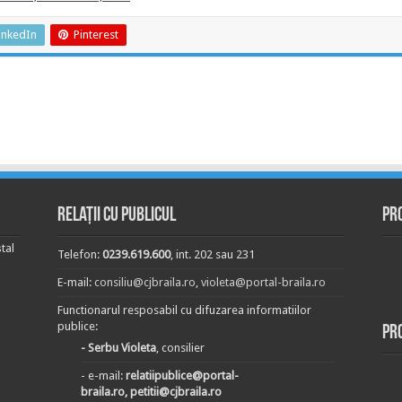
inkedIn
Pinterest
Relații cu publicul
Pr
tal
Telefon:
0239.619.600
, int. 202 sau 231
E-mail:
consiliu@cjbraila.ro
,
violeta@portal-braila.ro
Functionarul resposabil cu difuzarea informatiilor
publice:
Pr
- Serbu Violeta
, consilier
- e-mail:
relatiipublice@portal-
braila.ro, petitii@cjbraila.ro