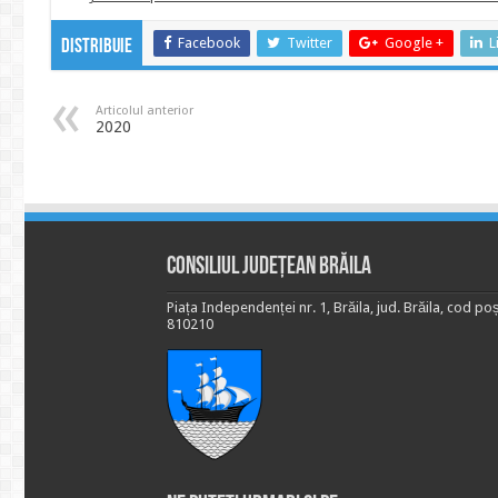
Facebook
Twitter
Google +
L
Distribuie
Articolul anterior
2020
Consiliul Județean Brăila
Piața Independenței nr. 1, Brăila, jud. Brăila, cod poș
810210