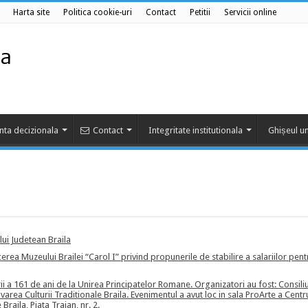
Harta site
Politica cookie-uri
Contact
Petitii
Servicii online
nta decizionala
Contact
Integritate institutionala
Ghișeul un
lui Judetean Braila
cerea Muzeului Brailei “Carol I” privind propunerile de stabilire a salariilor pent
ii a 161 de ani de la Unirea Principatelor Romane. Organizatori au fost: Consiliu
rea Culturii Traditionale Braila. Evenimentul a avut loc in sala ProArte a Centr
raila, Piata Traian, nr. 2.