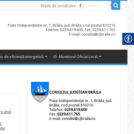
Rețele de socializare:
Piața Independenței nr. 1, Brăila, jud. Brăila, cod poștal 810210
Telefon: 0239.619.600, Fax: 0239.611.765
E-mail: consiliu@cjbraila.ro
ic de eficiență energetică
Monitorul Oficial Local
CONSILIUL JUDEȚEAN BRĂILA
Piața Independenței nr. 1, Brăila, jud.
Brăila, cod poștal 810210
Telefon:
0239.619.600
ru anul
Fax:
0239.611.765
E-mail:
consiliu@cjbraila.ro
l
ului