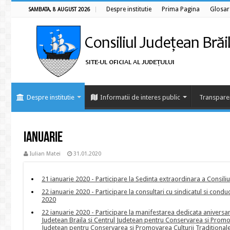
Despre institutie
Prima Pagina
Glosar
SAMBATA, 8 AUGUST 2026
Despre institutie
Informatii de interes public
Transpare
IANUARIE
Iulian Matei
31.01.2020
21 ianuarie 2020 - Participare la Sedinta extraordinara a Consiliu
22 ianuarie 2020 - Participare la consultari cu sindicatul si condu
2020
22 ianuarie 2020 - Participare la manifestarea dedicata aniversar
Judetean Braila si Centrul Judetean pentru Conservarea si Promova
Judetean pentru Conservarea si Promovarea Culturii Traditionale B