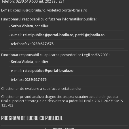
Telefon:
0239.619.600
, int. 202 sau 231
E-mail:
consiliu@cjbraila.ro
,
violeta@portal-braila.ro
Functionarul resposabil cu difuzarea informatiilor publice:
- Serbu Violeta
, consilier
- e-mail:
relatiipublice@portal-braila.ro, petitii@cjbraila.ro
- telefon/fax:
0239.627.675
Functionar responsabil cu aplicarea prevederilor Legii nr.52/2003:
- Serbu Violeta
, consilier
- e-mail:
relatiipublice@portal-braila.ro
- tel./fax:
0239.627.675
Chestionar de evaluare a satisfactiei cetateanului
Chestionar privind analiza diagnostic asupra situatiei actuale din judetul
Braila, proiect "Strategia de dezvoltare a Judetului Braila 2021-2027" SMIS
125782
Program de lucru cu publicul