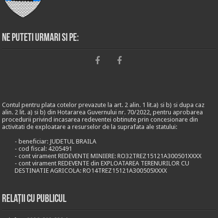
Ne puteti urmari si pe:
Contul pentru plata cotelor prevazute la art. 2 alin. 1 lit.a) si b) si dupa caz
alin. 2 lit. a) si b) din Hotararea Guvernului nr. 70/2022, pentru aprobarea
procedurii privind incasarea redeventei obtinute prin concesionare din
activitati de exploatare a resurselor de la suprafata ale statului:
- beneficiar: JUDETUL BRAILA
- cod fiscal: 4205491
- cont virament REDEVENTE MINIERE: RO32TREZ15121A300501XXXX
- cont virament REDEVENTE din EXPLOATAREA TERENURILOR CU
DESTINATIE AGRICOLA: RO14TREZ15121A300505XXXX
Relații cu publicul