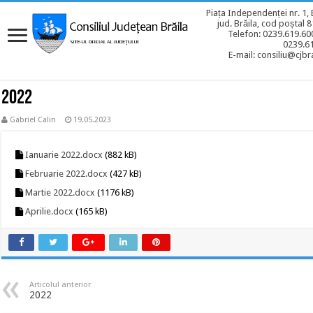
Piața Independenței nr. 1, 
jud. Brăila, cod poștal 
Telefon: 0239.619.600
0239.6
E-mail: consiliu@cjbra
2022
Gabriel Calin
19.05.2023
Ianuarie 2022.docx
(882 kB)
Februarie 2022.docx
(427 kB)
Martie 2022.docx
(1176 kB)
Aprilie.docx
(165 kB)
Articolul anterior
2022