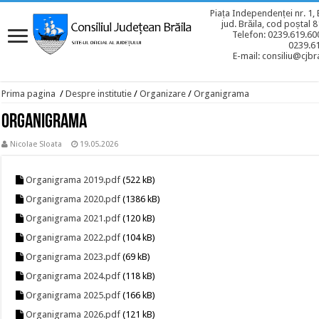
Piața Independenței nr. 1, 
jud. Brăila, cod poștal 
Telefon: 0239.619.600
0239.6
E-mail: consiliu@cjbra
Prima pagina
/
Despre institutie
/
Organizare
/
Organigrama
Organigrama
Nicolae Sloata
19.05.2026
Organigrama 2019.pdf
(522 kB)
Organigrama 2020.pdf
(1386 kB)
Organigrama 2021.pdf
(120 kB)
Organigrama 2022.pdf
(104 kB)
Organigrama 2023.pdf
(69 kB)
Organigrama 2024.pdf
(118 kB)
Organigrama 2025.pdf
(166 kB)
Organigrama 2026.pdf
(121 kB)