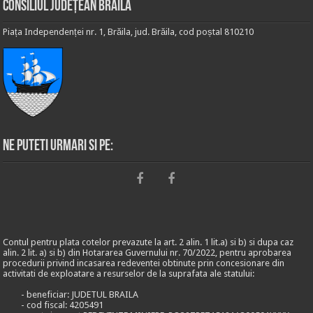
Consiliul Județean Brăila
Piața Independenței nr. 1, Brăila, jud. Brăila, cod poștal 810210
Ne puteti urmari si pe:
Contul pentru plata cotelor prevazute la art. 2 alin. 1 lit.a) si b) si dupa caz
alin. 2 lit. a) si b) din Hotararea Guvernului nr. 70/2022, pentru aprobarea
procedurii privind incasarea redeventei obtinute prin concesionare din
activitati de exploatare a resurselor de la suprafata ale statului:
- beneficiar: JUDETUL BRAILA
- cod fiscal: 4205491