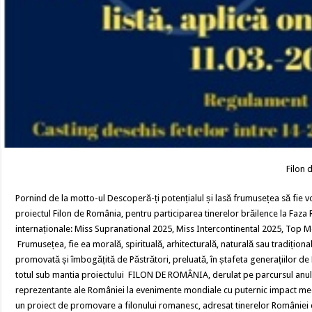
Filon 
Pornind de la motto-ul Descoperă-ți potențialul și lasă frumusețea să fie vo
proiectul Filon de România, pentru participarea tinerelor brăilence la Faza
internaționale: Miss Supranational 2025, Miss Intercontinental 2025, To
Frumusețea, fie ea morală, spirituală, arhitecturală, naturală sau tradiționa
promovată și îmbogățită de Păstrători, preluată, în ștafeta generațiilor de
totul sub mantia proiectului FILON DE ROMÂNIA, derulat pe parcursul anului 
reprezentante ale României la evenimente mondiale cu puternic impact med
un proiect de promovare a filonului romanesc, adresat tinerelor României d