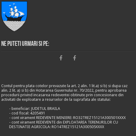
Ne puteti urmari si pe:
Contul pentru plata cotelor prevazute la art. 2 alin. 1 lit.a) si b) si dupa caz
alin. 2 lit. a) si b) din Hotararea Guvernului nr. 70/2022, pentru aprobarea
procedurii privind incasarea redeventei obtinute prin concesionare din
activitati de exploatare a resurselor de la suprafata ale statului:
- beneficiar: JUDETUL BRAILA
- cod fiscal: 4205491
- cont virament REDEVENTE MINIERE: RO32TREZ15121A300501XXXX
- cont virament REDEVENTE din EXPLOATAREA TERENURILOR CU
DESTINATIE AGRICOLA: RO14TREZ15121A300505XXXX