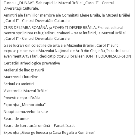
Turneul „DUNAV”. Șah rapid, la Muzeul Brăilei „Carol I” - Centrul
Diversității Culturale.
Amintiri ale familiilor membre ale Comnitatii Elene Braila, la Muzeul Brăilei
„Carol I” - Centrul Diversității Culturale
CURS DE LIMBA ROMÂNĂ și POVEȘTI DESPRE BRĂILA. Proiect cultural
pentru sprijinirea refugiaților ucraineni – șase întâlniri, la Muzeul Brăilei
„Carol I” - Centrul Diversității Culturale
Șase lucrări din colecțiile de artă ale Muzeului Brăilei „Carol I” sunt
expuse pe simezele Muzeului Național de Artă din Chișinău, în cadrul unui
eveniment ArtSafari, dedicat pictorului brăilean ION THEODORESCU-SION
Cercetări arheologice preventive
Atelierul de linogravură
Maratonul Fluturilor
Scrinul cu amintiri
Vizitatori la Muzeul Brăilei
Povești despre Brăila
Expoziția „Memorabilia”
Noaptea muzeelor la sate
Seara de umor
Seara de literatură română – Panait Istrati
Expoziția „George Enescu și Casa Regală a României”