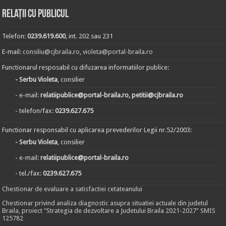
Relații cu publicul
Telefon:
0239.619.600
, int. 202 sau 231
E-mail:
consiliu@cjbraila.ro
,
violeta@portal-braila.ro
Functionarul resposabil cu difuzarea informatiilor publice:
- Serbu Violeta
, consilier
- e-mail:
relatiipublice@portal-braila.ro, petitii@cjbraila.ro
- telefon/fax:
0239.627.675
Functionar responsabil cu aplicarea prevederilor Legii nr.52/2003:
- Serbu Violeta
, consilier
- e-mail:
relatiipublice@portal-braila.ro
- tel./fax:
0239.627.675
Chestionar de evaluare a satisfactiei cetateanului
Chestionar privind analiza diagnostic asupra situatiei actuale din judetul
Braila, proiect "Strategia de dezvoltare a Judetului Braila 2021-2027" SMIS
125782