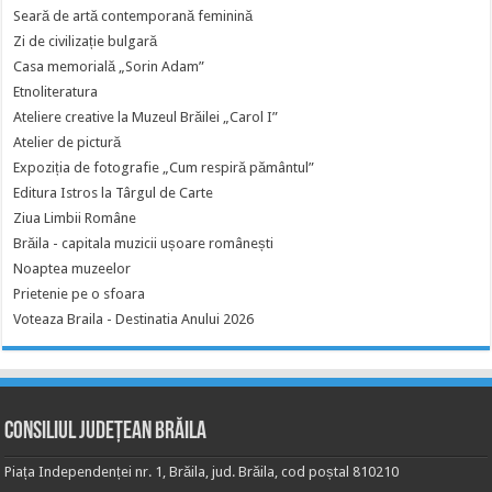
Seară de artă contemporană feminină
Zi de civilizație bulgară
Casa memorială „Sorin Adam”
Etnoliteratura
Ateliere creative la Muzeul Brăilei „Carol I”
Atelier de pictură
Expoziția de fotografie „Cum respiră pământul”
Editura Istros la Târgul de Carte
Ziua Limbii Române
Brăila - capitala muzicii ușoare românești
Noaptea muzeelor
Prietenie pe o sfoara
Voteaza Braila - Destinatia Anului 2026
Consiliul Județean Brăila
Piața Independenței nr. 1, Brăila, jud. Brăila, cod poștal 810210