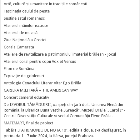
Artă, cultură și umanitate în tradițiile românești
Fascinația osului de pește
Sustine satul romanesc
Atelierul mâinilor iscusite
Atelierul de muzică
Ziua Națională a Greciei
Corala Camerata
Ateliere de revitalizare a patrimoniului imaterial brăilean - Jocul
Atelierul coral pentru copii Vox et Versus
Filon de România
Expoziție de goblenuri
Antologia Cenaclului Literar Alter Ego Brăila
CARIERA MILITARĂ – THE AMERICAN WAY
Concert cameral educativ
De IZVORUL TĂMĂDUIRII, oaspeți din țară de la Uniunea Elenă din
România, la Biserica Buna Vestire „Greacă”, Muzeul Brăilei „Carol I” -
Centrul Diversității Culturale și sediul Comunității Elene Brăila.
MATEMART, final de proiect
Tabăra „PATRIMONIU DE NOTA 10”, ediția a doua, s-a desfășurat, în
perioada 1 - 7 iulie 2024, la Hârsa, județul Prahova.