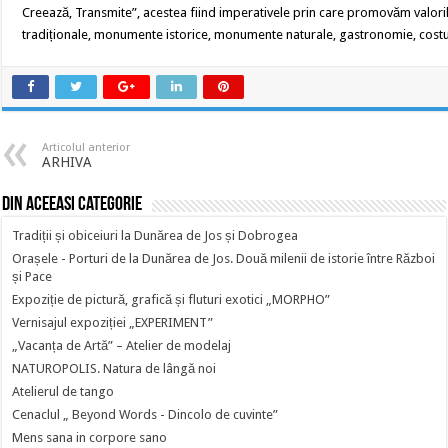
Creează, Transmite”, acestea fiind imperativele prin care promovăm valorile, s
tradiționale, monumente istorice, monumente naturale, gastronomie, costum 
Articolul anterior
ARHIVA
Din aceeasi categorie
Tradiții și obiceiuri la Dunărea de Jos și Dobrogea
Orașele - Porturi de la Dunărea de Jos. Două milenii de istorie între Război
și Pace
Expoziție de pictură, grafică și fluturi exotici „MORPHO”
Vernisajul expoziției „EXPERIMENT”
„Vacanța de Artă” – Atelier de modelaj
NATUROPOLIS. Natura de lângă noi
Atelierul de tango
Cenaclul „ Beyond Words - Dincolo de cuvinte”
Mens sana in corpore sano