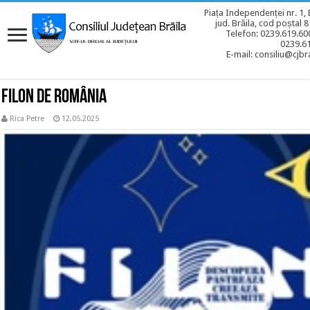
Piața Independenței nr. 1, 
jud. Brăila, cod poștal 
Telefon: 0239.619.600
0239.6
E-mail: consiliu@cjbra
Filon de România
Rica Petre
12.05.2025