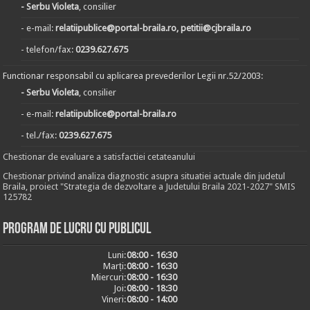
- Serbu Violeta
, consilier
- e-mail:
relatiipublice@portal-braila.ro, petitii@cjbraila.ro
- telefon/fax:
0239.627.675
Functionar responsabil cu aplicarea prevederilor Legii nr.52/2003:
- Serbu Violeta
, consilier
- e-mail:
relatiipublice@portal-braila.ro
- tel./fax:
0239.627.675
Chestionar de evaluare a satisfactiei cetateanului
Chestionar privind analiza diagnostic asupra situatiei actuale din judetul
Braila, proiect "Strategia de dezvoltare a Judetului Braila 2021-2027" SMIS
125782
Program de lucru cu publicul
Luni:
08:00 - 16:30
Marți:
08:00 - 16:30
Miercuri:
08:00 - 16:30
Joi:
08:00 - 18:30
Vineri:
08:00 - 14:00