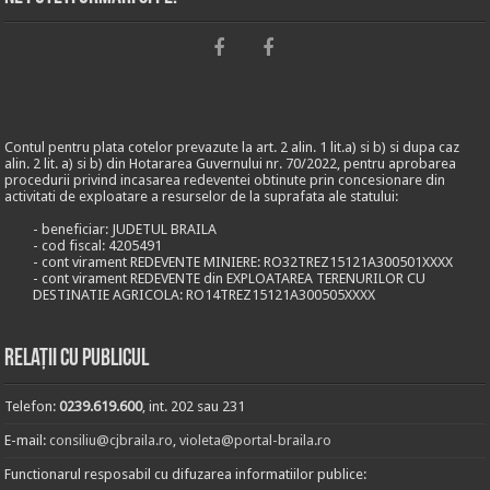
Contul pentru plata cotelor prevazute la art. 2 alin. 1 lit.a) si b) si dupa caz
alin. 2 lit. a) si b) din Hotararea Guvernului nr. 70/2022, pentru aprobarea
procedurii privind incasarea redeventei obtinute prin concesionare din
activitati de exploatare a resurselor de la suprafata ale statului:
- beneficiar: JUDETUL BRAILA
- cod fiscal: 4205491
- cont virament REDEVENTE MINIERE: RO32TREZ15121A300501XXXX
- cont virament REDEVENTE din EXPLOATAREA TERENURILOR CU
DESTINATIE AGRICOLA: RO14TREZ15121A300505XXXX
Relații cu publicul
Telefon:
0239.619.600
, int. 202 sau 231
E-mail:
consiliu@cjbraila.ro
,
violeta@portal-braila.ro
Functionarul resposabil cu difuzarea informatiilor publice: