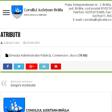
Piața Independenței nr. 1, Brăila,
jud. Brăila, cod poștal 810210
Telefon: 0239.619.600, Fax:
0239.611.765
E-mail: consiliu@cjbraila.ro
Atributii
Gabriel Calin
20.04.2023
Direcția Administrație Publică, Contencios .docx
(76 kB)
Articolul anterior
Despre institutie
CONSILIUL JUDEȚEAN BRĂILA