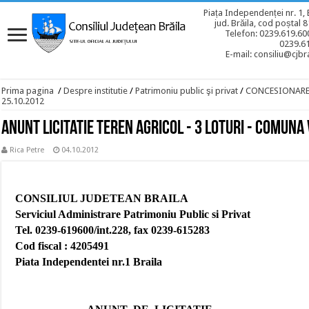
Piața Independenței nr. 1, 
jud. Brăila, cod poștal 
Telefon: 0239.619.600
0239.6
E-mail: consiliu@cjbra
Prima pagina
/
Despre institutie
/
Patrimoniu public şi privat
/
CONCESIONAR
25.10.2012
Anunt licitatie teren agricol - 3 loturi - comuna
Rica Petre
04.10.2012
CONSILIUL JUDETEAN BRAILA
Serviciul Administrare Patrimoniu Public si Privat
Tel. 0239-619600/int.228, fax 0239-615283
Cod fiscal : 4205491
Piata Independentei nr.1 Braila