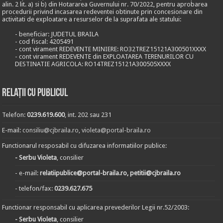
alin. 2 lit. a) si b) din Hotararea Guvernului nr. 70/2022, pentru aprobarea
procedurii privind incasarea redeventei obtinute prin concesionare din
activitati de exploatare a resurselor de la suprafata ale statului:
- beneficiar: JUDETUL BRAILA
- cod fiscal: 4205491
- cont virament REDEVENTE MINIERE: RO32TREZ15121A300501XXXX
- cont virament REDEVENTE din EXPLOATAREA TERENURILOR CU
DESTINATIE AGRICOLA: RO14TREZ15121A300505XXXX
Relații cu publicul
Telefon:
0239.619.600
, int. 202 sau 231
E-mail:
consiliu@cjbraila.ro
,
violeta@portal-braila.ro
Functionarul resposabil cu difuzarea informatiilor publice:
- Serbu Violeta
, consilier
- e-mail:
relatiipublice@portal-braila.ro, petitii@cjbraila.ro
- telefon/fax:
0239.627.675
Functionar responsabil cu aplicarea prevederilor Legii nr.52/2003:
- Serbu Violeta
, consilier