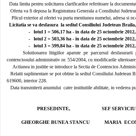
Data limita pentru solicitarea clarificarilor referitoare la documentat
Oferta va fi depusa la Registratura Generala a Consiliului Judetean
Plicul exterior al ofertei va purta mentiunea numelui, adresa si nr.
Licitatia se va desfasura
la sediul Consiliului Judetean Braila, 
-
lotul 1 = 506,17 ha -
in data de 25 octombrie 2012,
-
lotul 2 = 503,36 ha -
in data de 25 octombrie 2012,
-
lotul 3 = 599,84 ha -
in data de 25 octombrie 2012,
Solutionarea litigiilor aparute pe parcursul desfasurarii
contenciosului administrativ nr. 554/2004, cu modificarile ulterioare
Actiunea in justitie se introduce la Sectia de Contencios Administ
Relatii suplimentare se pot obtine la sediul Consiliului Judetean
619600, interior 228.
Data transmiterii anuntului
catre institutiile abilitate, in vederea 
PRESEDINTE,
SEF SERVICIU A
GHEORGHE BUNEA STANCU
MARIA
ECO