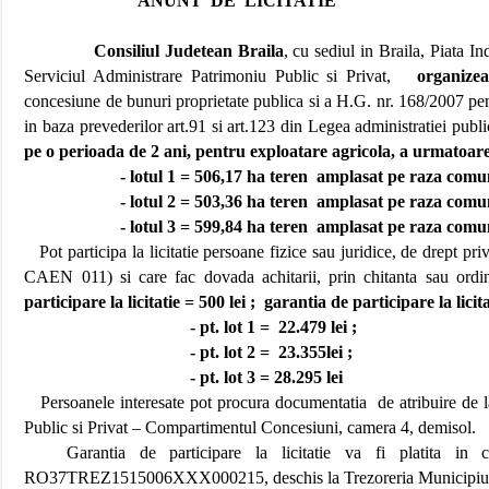
ANUNT DE LICITATIE
Consiliul Judetean Braila
, cu sediul in Braila, Piata
Serviciul Administrare Patrimoniu Public si Privat,
organize
concesiune de bunuri proprietate publica si a H.G. nr. 168/2007 pe
in baza prevederilor art.91 si art.123 din Legea administratiei publ
pe o perioada de 2 ani, pentru exploatare agricola, a urmatoare
- lotul 1 = 506,17 ha teren
amplasat pe raza comun
- lotul 2 = 503,36 ha teren
amplasat pe raza comun
- lotul 3 = 599,84 ha teren
amplasat pe raza comun
Pot participa la licitatie persoane fizice sau juridice, de drept pr
CAEN 011) si care fac dovada achitarii, prin chitanta sau ordin
participare la licitatie = 500 lei ;
garantia de participare la licita
- pt. lot 1 =
22.479 lei ;
- pt. lot 2 =
23.355lei ;
- pt. lot 3 = 28.295 lei
Persoanele interesate pot procura documentatia
de atribuire de 
Public si Privat – Compartimentul Concesiuni, camera 4, demisol.
Garantia de participare la licitatie va fi platita in c
RO37TREZ1515006XXX000215, deschis la Trezoreria Municipiulu