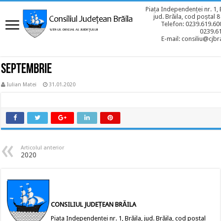
Piața Independenței nr. 1, 
jud. Brăila, cod poștal 
Telefon: 0239.619.600
0239.6
E-mail: consiliu@cjbra
SEPTEMBRIE
Iulian Matei
31.01.2020
Articolul anterior
2020
CONSILIUL JUDEȚEAN BRĂILA
Piața Independenței nr. 1, Brăila, jud. Brăila, cod poștal