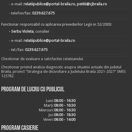
- e-mail:
relatiipublice@portal-braila.ro, petitii@cjbraila.ro
- telefon/fax:
0239.627.675
Functionar responsabil cu aplicarea prevederilor Legii nr.52/2003:
- Serbu Violeta
, consilier
- e-mail:
relatiipublice@portal-braila.ro
- tel./fax:
0239.627.675
Chestionar de evaluare a satisfactiei cetateanului
Chestionar privind analiza diagnostic asupra situatiei actuale din judetul
Braila, proiect "Strategia de dezvoltare a Judetului Braila 2021-2027" SMIS
125782
Program de lucru cu publicul
Luni:
08:00 - 16:30
Marți:
08:00 - 16:30
Miercuri:
08:00 - 16:30
Joi:
08:00 - 18:30
Vineri:
08:00 - 14:00
Program casierie