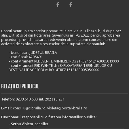
Contul pentru plata cotelor prevazute la art. 2 alin. 1 lit.a) si b) si dupa caz
alin. 2 lit. a) si b) din Hotararea Guvernului nr. 70/2022, pentru aprobarea
procedurii privind incasarea redeventei obtinute prin concesionare din
activitati de exploatare a resurselor de la suprafata ale statului:
- beneficiar: JUDETUL BRAILA
- cod fiscal: 4205491
- cont virament REDEVENTE MINIERE: RO32TREZ15121A300501XXXX
- cont virament REDEVENTE din EXPLOATAREA TERENURILOR CU
DESTINATIE AGRICOLA: RO14TREZ15121A300505XXXX
Relații cu publicul
Telefon:
0239.619.600
, int. 202 sau 231
E-mail:
consiliu@cjbraila.ro
,
violeta@portal-braila.ro
Functionarul resposabil cu difuzarea informatiilor publice:
- Serbu Violeta
, consilier