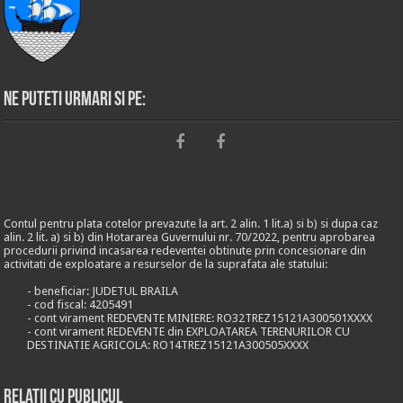
Ne puteti urmari si pe:
Contul pentru plata cotelor prevazute la art. 2 alin. 1 lit.a) si b) si dupa caz
alin. 2 lit. a) si b) din Hotararea Guvernului nr. 70/2022, pentru aprobarea
procedurii privind incasarea redeventei obtinute prin concesionare din
activitati de exploatare a resurselor de la suprafata ale statului:
- beneficiar: JUDETUL BRAILA
- cod fiscal: 4205491
- cont virament REDEVENTE MINIERE: RO32TREZ15121A300501XXXX
- cont virament REDEVENTE din EXPLOATAREA TERENURILOR CU
DESTINATIE AGRICOLA: RO14TREZ15121A300505XXXX
Relații cu publicul