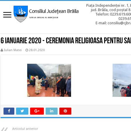
Piața Independenței nr. 1, 
jud. Brăila, cod poștal 
Telefon: 0239.619.600
0239.6
E-mail: consiliu@cjbra
6 ianuarie 2020 - Ceremonia religioasa pentru 
Iulian Matei
28.01.2020
Articolul anterior