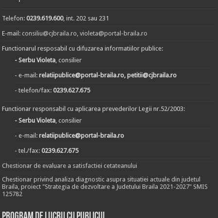
Telefon:
0239.619.600
, int. 202 sau 231
E-mail:
consiliu@cjbraila.ro
,
violeta@portal-braila.ro
Functionarul resposabil cu difuzarea informatiilor publice:
- Serbu Violeta
, consilier
- e-mail:
relatiipublice@portal-braila.ro, petitii@cjbraila.ro
- telefon/fax:
0239.627.675
Functionar responsabil cu aplicarea prevederilor Legii nr.52/2003:
- Serbu Violeta
, consilier
- e-mail:
relatiipublice@portal-braila.ro
- tel./fax:
0239.627.675
Chestionar de evaluare a satisfactiei cetateanului
Chestionar privind analiza diagnostic asupra situatiei actuale din judetul
Braila, proiect "Strategia de dezvoltare a Judetului Braila 2021-2027" SMIS
125782
Program de lucru cu publicul