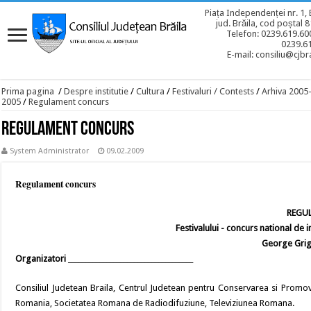
Piața Independenței nr. 1, 
jud. Brăila, cod poștal 
Telefon: 0239.619.600
0239.6
E-mail: consiliu@cjbra
Prima pagina
/
Despre institutie
/
Cultura
/
Festivaluri / Contests
/
Arhiva 2005
2005
/
Regulament concurs
Regulament concurs
System Administrator
09.02.2009
Regulament concurs
REGU
Festivalului - concurs national de
George Grigo
Organizatori
____________________________________
Consiliul Judetean Braila, Centrul Judetean pentru Conservarea si Promov
Romania, Societatea Romana de Radiodifuziune, Televiziunea Romana.