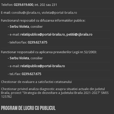
Telefon:
0239.619.600
, int. 202 sau 231
E-mail:
consiliu@cjbraila.ro
,
violeta@portal-braila.ro
Functionarul resposabil cu difuzarea informatiilor publice:
- Serbu Violeta
, consilier
- e-mail:
relatiipublice@portal-braila.ro, petitii@cjbraila.ro
- telefon/fax:
0239.627.675
Functionar responsabil cu aplicarea prevederilor Legii nr.52/2003:
- Serbu Violeta
, consilier
- e-mail:
relatiipublice@portal-braila.ro
- tel./fax:
0239.627.675
Chestionar de evaluare a satisfactiei cetateanului
Chestionar privind analiza diagnostic asupra situatiei actuale din judetul
Braila, proiect "Strategia de dezvoltare a Judetului Braila 2021-2027" SMIS
125782
Program de lucru cu publicul