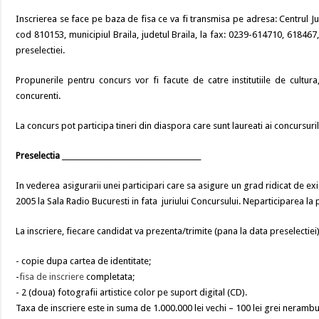
Inscrierea se face pe baza de fisa ce va fi transmisa pe adresa: Centrul J
cod 810153, municipiul Braila, judetul Braila, la fax: 0239-614710, 618467
preselectiei.
Propunerile pentru concurs vor fi facute de catre institutiile de cultura
concurenti.
La concurs pot participa tineri din diaspora care sunt laureati ai concursuri
Preselectia
_______________________________________
In vederea asigurarii unei participari care sa asigure un grad ridicat de e
2005 la Sala Radio Bucuresti in fata juriului Concursului. Neparticiparea la
La inscriere, fiecare candidat va prezenta/trimite (pana la data preselectiei
- copie dupa cartea de identitate;
-
fisa de inscriere
completata;
- 2 (doua) fotografii artistice color pe suport digital (CD).
Taxa de inscriere este in suma de 1.000.000 lei vechi – 100 lei grei nerambu