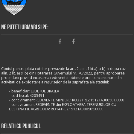
Ne puteti urmari si pe:
Contul pentru plata cotelor prevazute la art. 2 alin. 1 lit.a) si b) si dupa caz
alin. 2 lit. a) si b) din Hotararea Guvernului nr. 70/2022, pentru aprobarea
procedurii privind incasarea redeventei obtinute prin concesionare din
activitati de exploatare a resurselor de la suprafata ale statului:
- beneficiar: JUDETUL BRAILA
- cod fiscal: 4205491
- cont virament REDEVENTE MINIERE: RO32TREZ15121A300501XXXX
- cont virament REDEVENTE din EXPLOATAREA TERENURILOR CU
DESTINATIE AGRICOLA: RO14TREZ15121A300505XXXX
Relații cu publicul