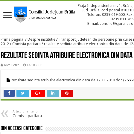
Piața Independenței nr. 1, Brăila,
jud. Brăila, cod poștal 810210
Telefon: 0239.619.600, Fax:
0239.611.765
E-mail: consiliu@cjbraila.ro
Prima pagina
/
Despre institutie
/
Transport judetean de persoane prin curse 
2012
/
Comisia paritara
/
rezultate sedinta atribuire electronica din data de 1
rezultate sedinta atribuire electronica din data
Rica Petre
13.10.2011
Rezultate sedinta atribuire electronica din data de 12.11.2010.doc
(768 k
Articolul anterior
Comisia paritara
Din aceeasi categorie