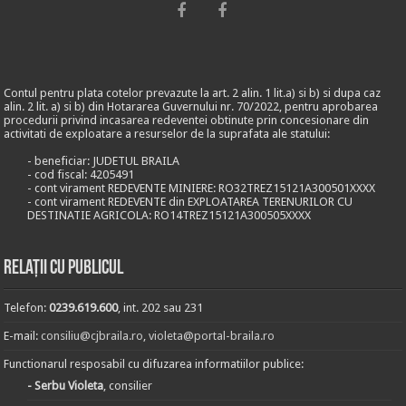
Contul pentru plata cotelor prevazute la art. 2 alin. 1 lit.a) si b) si dupa caz
alin. 2 lit. a) si b) din Hotararea Guvernului nr. 70/2022, pentru aprobarea
procedurii privind incasarea redeventei obtinute prin concesionare din
activitati de exploatare a resurselor de la suprafata ale statului:
- beneficiar: JUDETUL BRAILA
- cod fiscal: 4205491
- cont virament REDEVENTE MINIERE: RO32TREZ15121A300501XXXX
- cont virament REDEVENTE din EXPLOATAREA TERENURILOR CU
DESTINATIE AGRICOLA: RO14TREZ15121A300505XXXX
Relații cu publicul
Telefon:
0239.619.600
, int. 202 sau 231
E-mail:
consiliu@cjbraila.ro
,
violeta@portal-braila.ro
Functionarul resposabil cu difuzarea informatiilor publice:
- Serbu Violeta
, consilier