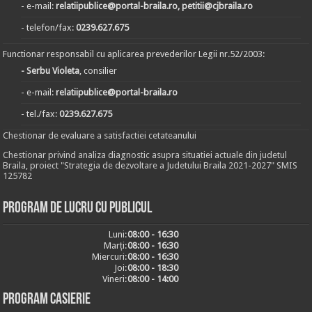
- e-mail:
relatiipublice@portal-braila.ro, petitii@cjbraila.ro
- telefon/fax:
0239.627.675
Functionar responsabil cu aplicarea prevederilor Legii nr.52/2003:
- Serbu Violeta
, consilier
- e-mail:
relatiipublice@portal-braila.ro
- tel./fax:
0239.627.675
Chestionar de evaluare a satisfactiei cetateanului
Chestionar privind analiza diagnostic asupra situatiei actuale din judetul
Braila, proiect "Strategia de dezvoltare a Judetului Braila 2021-2027" SMIS
125782
Program de lucru cu publicul
Luni:
08:00 - 16:30
Marți:
08:00 - 16:30
Miercuri:
08:00 - 16:30
Joi:
08:00 - 18:30
Vineri:
08:00 - 14:00
Program casierie