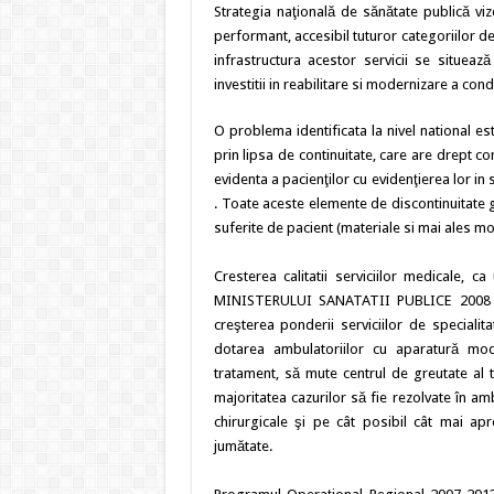
Strategia naţională de sănătate publică vi
performant, accesibil tuturor categoriilor de 
infrastructura acestor servicii se situea
investitii in reabilitare si modernizare a co
O problema identificata la nivel national es
prin lipsa de continuitate, care are drept co
evidenta a pacienţilor cu evidenţierea lor in
. Toate aceste elemente de discontinuitate ge
suferite de pacient (materiale si mai ales mo
Cresterea calitatii serviciilor medicale,
MINISTERULUI SANATATII PUBLICE 2008 – 20
creşterea ponderii serviciilor de specialit
dotarea ambulatoriilor cu aparatură mode
tratament, să mute centrul de greutate al t
majoritatea cazurilor să fie rezolvate în amb
chirurgicale şi pe cât posibil cât mai apr
jumătate.