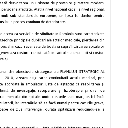
zează dezvoltarea unui sistem de prevenire şi tratare modern,
persoane afectate. Atat la nivel national cat si la nivel regional,
ză mult sub standardele europene, iar lipsa fondurilor pentru
ndus la un proces continuu de deteriorare.
te accea ca serviciile de sănătate in România sunt caracterizate
nsecinte principale duplicări ale actelor medicale, pierderea din
 special in cazuri avansate de boala si supraîncărcarea spitalelor
nereaza costuri crescute atât in cadrul sistemului cit si costuri
rale).
 ca unul din obiectivele strategice ale PLANULUI STRATEGIC AL
10, vizeaza asigurarea continuitatii actului medical, prin
ate acordate în ambulator. Este de aşteptat ca reabilitarea şi
rnă de investigaţii, recuperare şi fizioterapie şi chiar de
ratamentului din spitale, unde costurile sunt mari, astfel încât
ulatorii, iar internările să se facă numai pentru cazurile grave,
oape de ziua intervenţiei, durata spitalizării reducându-se la