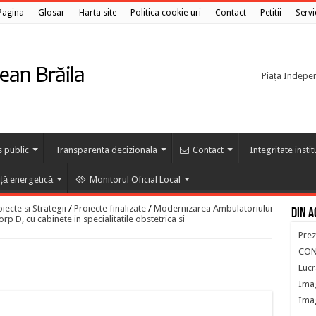
Pagina
Glosar
Harta site
Politica cookie-uri
Contact
Petitii
Servi
Piața Independ
s public
Transparenta decizionala
Contact
Integritate insti
nță energetică
Monitorul Oficial Local
ecte si Strategii
/
Proiecte finalizate
/
Modernizarea Ambulatoriului
Din a
rp D, cu cabinete in specialitatile obstetrica si
Prez
CON
Lucr
Imag
Imag