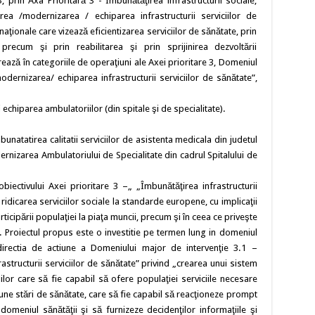
prin Axa Prioritară 3 - Îmbunătăţirea infrastructurii sociale,
ea /modernizarea / echiparea infrastructurii serviciilor de
aţionale care vizează eficientizarea serviciilor de sănătate, prin
 precum şi prin reabilitarea şi prin sprijinirea dezvoltării
adrează în categoriile de operaţiuni ale Axei prioritare 3, Domeniul
odernizarea/ echiparea infrastructurii serviciilor de sănătate”,
iparea ambulatoriilor (din spitale şi de specialitate).
bunatatirea calitatii serviciilor de asistenta medicala din judetul
dernizarea Ambulatoriului de Specialitate din cadrul Spitalului de
biectivului Axei prioritare 3 –„ „Îmbunătăţirea infrastructurii
i ridicarea serviciilor sociale la standarde europene, cu implicaţii
ticipării populaţiei la piaţa muncii, precum şi în ceea ce priveşte
”. Proiectul propus este o investitie pe termen lung in domeniul
 directia de actiune a Domeniului major de intervenţie 3.1 –
astructurii serviciilor de sănătate” privind „crearea unui sistem
lor care să fie capabil să ofere populaţiei serviciile necesare
ne stări de sănătate, care să fie capabil să reacţioneze prompt
 domeniul sănătăţii şi să furnizeze decidenţilor informaţiile şi