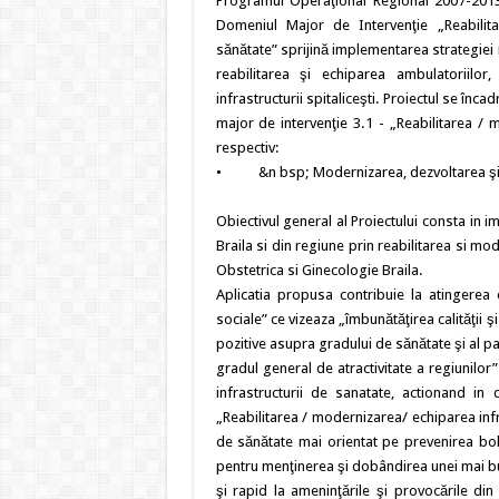
Programul Operaţional Regional 2007-2013, 
Domeniul Major de Intervenţie „Reabilitar
sănătate” sprijină implementarea strategiei n
reabilitarea şi echiparea ambulatoriilor,
infrastructurii spitaliceşti. Proiectul se înc
major de intervenţie 3.1 - „Reabilitarea / m
respectiv:
• &n bsp; Modernizarea, dezvoltarea şi ech
Obiectivul general al Proiectului consta in im
Braila si din regiune prin reabilitarea si mo
Obstetrica si Ginecologie Braila.
Aplicatia propusa contribuie la atingerea o
sociale” ce vizeaza „îmbunătăţirea calităţii ş
pozitive asupra gradului de sănătate şi al par
gradul general de atractivitate a regiunilor
infrastructurii de sanatate, actionand in
„Reabilitarea / modernizarea/ echiparea infr
de sănătate mai orientat pe prevenirea boli
pentru menţinerea şi dobândirea unei mai bu
şi rapid la ameninţările şi provocările din