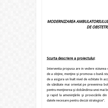
MODERNIZAREA AMBULATORIULUI D
DE OBSTETR
Scurta descriere a proiectului
:
Interventia propusa are in vedere viziunea 
de a obţine, menţine şi promova o bună star
de a asigura un înalt nivel de echitate în ac
de sănătate mai orientat pe prevenirea boli
pentru menţinerea şi dobândirea unei mai bu
şi rapid la ameninţările şi provocările din
datele necesare pentru decizii strategice”.