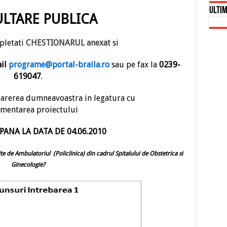
Ultim
LTARE PUBLICA
pletati
CHESTIONARUL anexat
si
il
programe@portal-braila.ro
sau pe fax la
0239-
619047
.
parerea dumneavoastra in legatura cu
mentarea proiectului
PANA LA DATA DE 04.06.2010
rite de Ambulatoriul (Policlinica) din cadrul Spitalului de Obstetrica si
Ginecologie?