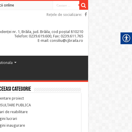
cii online
Rețele de socializare:
enței nr. 1, Brăila, jud. Brăila, cod poștal 810210
Telefon: 0239.619.600, Fax: 0239.611.765
E-mail: consiliu@cjbraila.ro
tutionala
ceeasi categorie
entare proiect
SULTARE PUBLICA
ari de reabilitare
ini lucrari
ini inaugurare