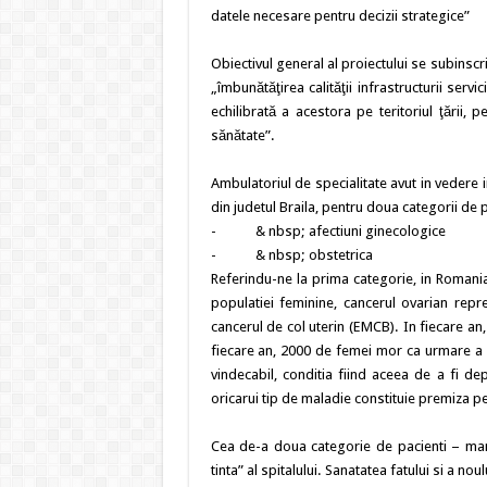
datele necesare pentru decizii strategice”
Obiectivul general al proiectului se subinscr
„îmbunătăţirea calităţii infrastructurii servi
echilibrată a acestora pe teritoriul ţării, 
sănătate”.
Ambulatoriul de specialitate avut in vedere 
din judetul Braila, pentru doua categorii de
- & nbsp; afectiuni ginecologice
- & nbsp; obstetrica
Referindu-ne la prima categorie, in Romania
populatiei feminine, cancerul ovarian rep
cancerul de col uterin (EMCB). In fiecare an
fiecare an, 2000 de femei mor ca urmare a c
vindecabil, conditia fiind aceea de a fi de
oricarui tip de maladie constituie premiza p
Cea de-a doua categorie de pacienti – mam
tinta” al spitalului. Sanatatea fatului si a 