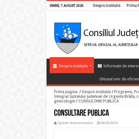
Despre institutie
Prima 
VINERI, 7 AUGUST 2026
Despre institutie
Informatii de intere
Ghișeul unic de eficie
Prima pagina
/
Despre institutie
/
Programe, Proi
Integrat Spitalului Judetean de Urgenta Brăila, co
ginecologie
/
CONSULTARE PUBLICA
CONSULTARE PUBLICA
System Administrator
04.06.2010