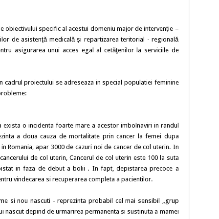
ie obiectivului specific al acestui domeniu major de intervenţie –
ciilor de asistenţă medicală şi repartizarea teritorial - regională
pentru asigurarea unui acces egal al cetăţenilor la serviciile de
in cadrul proiectului se adreseaza in special populatiei feminine
 probleme:
 exista o incidenta foarte mare a acestor imbolnaviri in randul
rezinta a doua cauza de mortalitate prin cancer la femei dupa
, in Romania, apar 3000 de cazuri noi de cancer de col uterin. In
ancerului de col uterin, Cancerul de col uterin este 100 la suta
pistat in faza de debut a bolii . In fapt, depistarea precoce a
entru vindecarea si recuperarea completa a pacientilor.
e si nou nascuti - reprezinta probabil cel mai sensibil „grup
noului nascut depind de urmarirea permanenta si sustinuta a mamei