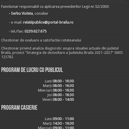
Functionar responsabil cu aplicarea prevederilor Legii nr.52/2003:
- Serbu Violeta
, consilier
- e-mail:
relatiipublice@portal-braila.ro
- tel./fax:
0239.627.675
Chestionar de evaluare a satisfactiei cetateanului
Chestionar privind analiza diagnostic asupra situatiei actuale din judetul
Braila, proiect "Strategia de dezvoltare a Judetului Braila 2021-2027" SMIS
125782
Program de lucru cu publicul
Luni:
08:00 - 16:30
Marți:
08:00 - 16:30
Miercuri:
08:00 - 16:30
Joi:
08:00 - 18:30
Vineri:
08:00 - 14:00
Program casierie
Luni:
09:00 - 11:00
Marți:
14:30 - 16:30
Miercuri:
09:00 - 11:00