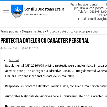
Piața Independenței nr. 1, 
jud. Brăila, cod poștal 
Telefon: 0239.619.600
0239.6
E-mail: consiliu@cjbra
Prima pagina
/
Despre institutie
/
Protectia datelor cu caracter personal
Protectia datelor cu caracter personal
Gabriel Calin
05.11.2018
ARHIVA
Regulamentul (UE) 2016/679 privind protecția persoanelor fizice în ceea ce 
acestor date și de abrogare a Directivei 95/46/CE (Regulamentul General 
Uniunii Europene începând cu data de 25 mai 2018.
Resposabil cu protectia datelor: Ciochina Filita, consilier e-mail:
ciochina@p
Autoritatea Naţională de Supraveghere a Prelucrării Datelor cu Caracter P
Regulamentul_2016-679_rectificat_23_mai_2018.pdf
(1004 kB)