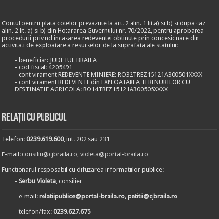
Contul pentru plata cotelor prevazute la art. 2 alin. 1 lit.a) si b) si dupa caz
alin. 2 lit. a) si b) din Hotararea Guvernului nr. 70/2022, pentru aprobarea
procedurii privind incasarea redeventei obtinute prin concesionare din
activitati de exploatare a resurselor de la suprafata ale statului:
- beneficiar: JUDETUL BRAILA
- cod fiscal: 4205491
- cont virament REDEVENTE MINIERE: RO32TREZ15121A300501XXXX
- cont virament REDEVENTE din EXPLOATAREA TERENURILOR CU
DESTINATIE AGRICOLA: RO14TREZ15121A300505XXXX
Relații cu publicul
Telefon:
0239.619.600
, int. 202 sau 231
E-mail:
consiliu@cjbraila.ro
,
violeta@portal-braila.ro
Functionarul resposabil cu difuzarea informatiilor publice:
- Serbu Violeta
, consilier
- e-mail:
relatiipublice@portal-braila.ro, petitii@cjbraila.ro
- telefon/fax:
0239.627.675