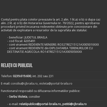
Contul pentru plata cotelor prevazute la art. 2 alin. 1 lit.a) si b) si dupa caz
alin. 2 lit. a) si b) din Hotararea Guvernului nr. 70/2022, pentru aprobarea
procedurii privind incasarea redeventei obtinute prin concesionare din
activitati de exploatare a resurselor de la suprafata ale statului:
- beneficiar: JUDETUL BRAILA
- cod fiscal: 4205491
- cont virament REDEVENTE MINIERE: RO32TREZ15121A300501XXXX
- cont virament REDEVENTE din EXPLOATAREA TERENURILOR CU
DESTINATIE AGRICOLA: RO14TREZ15121A300505XXXX
Relații cu publicul
Telefon:
0239.619.600
, int. 202 sau 231
E-mail:
consiliu@cjbraila.ro
,
violeta@portal-braila.ro
Functionarul resposabil cu difuzarea informatiilor publice:
- Serbu Violeta
, consilier
- e-mail:
relatiipublice@portal-braila.ro, petitii@cjbraila.ro