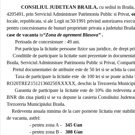
CONSILIUL JUDETEAN BRAILA,
cu sediul in Braila
4205491, prin Serviciul Administrare Patrimoniu Public si Privat,
o
locale, republicata, si ale Legii nr.50/1991 privind autorizarea executa
pentru concesionarea de bunuri proprietate privata a judetului Brail
case de vacanta
in
“Zona de agrement Blasova”
.
Perioada de concesionare : 49 ani.
Pot participa la licitatie persoane fizice sau juridice, de drept p
Conditiile de participare la licitatie sunt prezentate in documentat
Braila, Serviciul Administrare Patrimoniu Public si Privat, Compar
Pretul documentatiei de atribuire este de 50 lei si se achita la cas
Taxa de participare la licitatie este
de 100 lei si se poate achita
RO20TREZ15121360250XXXXX, deschis la Trezoreria Municipiul
Garantia de participare la licitatie este de 10% din redeventa a
BNR din ziua platii) si se va depune la casieria Consiliului Ju
Trezoreria Municipiului Braila.
Redeventa anuala minima de la care porneste licitatia este stabilit
de vacanta, astfel:
- pentru zona A -
345 €/an
- pentru zona B -
308 €/an