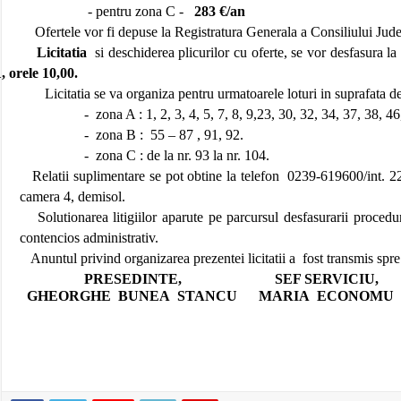
- pentru zona C -
283 €/an
Ofertele vor fi depuse la Registratura Generala a Consiliului Jude
Licitatia
si deschiderea plicurilor cu oferte, se vor desfasura la
, orele 10,00.
Licitatia se va organiza pentru urmatoarele loturi in suprafata 
-
zona A : 1, 2, 3, 4, 5, 7, 8, 9,23, 30, 32, 34, 37, 38, 46
-
zona B :
55 – 87 , 91, 92.
-
zona C : de la nr. 93 la nr. 104.
Relatii suplimentare se pot obtine la telefon
0239-619600/int. 22
camera 4, demisol.
Solutionarea litigiilor aparute pe parcursul desfasurarii procedu
contencios administrativ.
Anuntul privind organizarea prezentei licitatii a
fost transmis spre
PRESEDINTE,
SEF SERVICIU,
GHEORGHE
BUNEA
STANCU
MARIA
ECONOMU