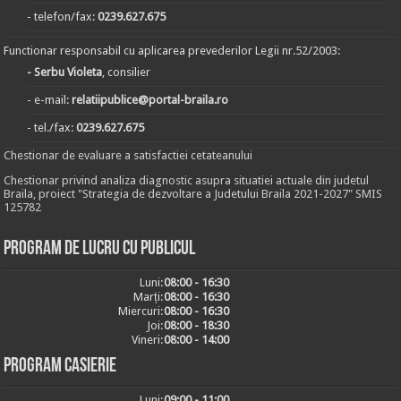
- telefon/fax:
0239.627.675
Functionar responsabil cu aplicarea prevederilor Legii nr.52/2003:
- Serbu Violeta
, consilier
- e-mail:
relatiipublice@portal-braila.ro
- tel./fax:
0239.627.675
Chestionar de evaluare a satisfactiei cetateanului
Chestionar privind analiza diagnostic asupra situatiei actuale din judetul
Braila, proiect "Strategia de dezvoltare a Judetului Braila 2021-2027" SMIS
125782
Program de lucru cu publicul
Luni:
08:00 - 16:30
Marți:
08:00 - 16:30
Miercuri:
08:00 - 16:30
Joi:
08:00 - 18:30
Vineri:
08:00 - 14:00
Program casierie
Luni:
09:00 - 11:00