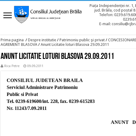
Piața Independenței nr. 1, 
jud. Brăila, cod poștal 
Telefon: 0239.619.600
0239.6
E-mail: consiliu@cjbra
Prima pagina
/
Despre institutie
/
Patrimoniu public şi privat
/
CONCESIONAR
AGREMENT BLASOVA
/
Anunt Licitatie loturi Blasova 29.09.2011
Anunt Licitatie loturi Blasova 29.09.2011
Rica Petre
09.09.2011
CONSILIUL JUDETEAN BRAILA
Serviciul Administrare Patrimoniu
Public si Privat
Tel. 0239-619600/int. 228, fax. 0239-615283
Nr. 11243/7.09.2011
ANUNT
D