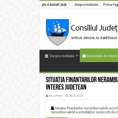
Despre institutie
Prima Pag
JOI, 6 AUGUST 2026
Despre institutie
Informatii de interes
Situatia finantarilor nerambu
interes judetean
Rica Petre
28.03.2023
Situatia finantarilor nerambursabile acord
nerambursabilă a activităţilor nonprofit de 