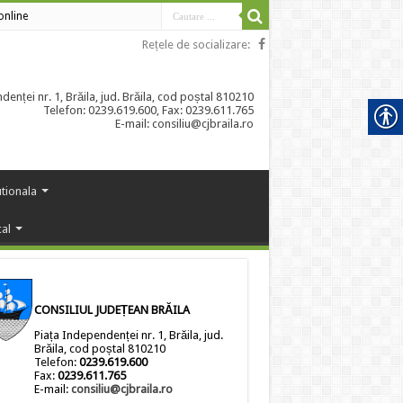
 online
Rețele de socializare:
enței nr. 1, Brăila, jud. Brăila, cod poștal 810210
Telefon: 0239.619.600, Fax: 0239.611.765
E-mail: consiliu@cjbraila.ro
utionala
cal
CONSILIUL JUDEȚEAN BRĂILA
Piața Independenței nr. 1, Brăila, jud.
Brăila, cod poștal 810210
Telefon:
0239.619.600
Fax:
0239.611.765
E-mail:
consiliu@cjbraila.ro