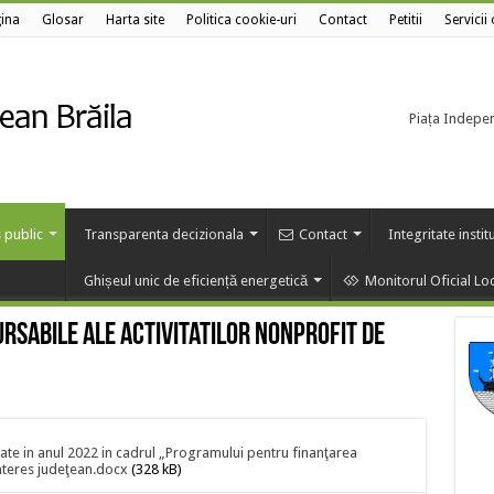
ina
Glosar
Harta site
Politica cookie-uri
Contact
Petitii
Servicii
Piața Independ
 public
Transparenta decizionala
Contact
Integritate instit
Ghișeul unic de eficiență energetică
Monitorul Oficial Lo
rsabile ale activitatilor nonprofit de
ate in anul 2022 in cadrul „Programului pentru finanţarea
interes judeţean.docx
(328 kB)