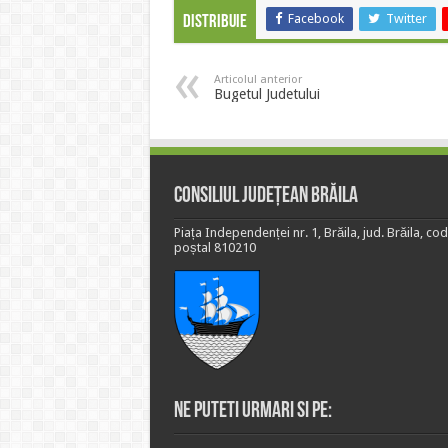
Facebook
Twitter
Distribuie
Articolul anterior
Bugetul Judetului
Consiliul Județean Brăila
Piața Independenței nr. 1, Brăila, jud. Brăila, cod
poștal 810210
Ne puteti urmari si pe: