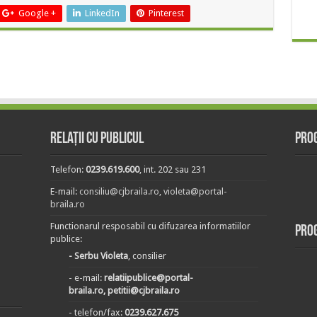
Google +
LinkedIn
Pinterest
Relații cu publicul
Prog
Telefon:
0239.619.600
, int. 202 sau 231
E-mail:
consiliu@cjbraila.ro
,
violeta@portal-
braila.ro
Functionarul resposabil cu difuzarea informatiilor
Pro
publice:
- Serbu Violeta
, consilier
- e-mail:
relatiipublice@portal-
braila.ro, petitii@cjbraila.ro
- telefon/fax:
0239.627.675