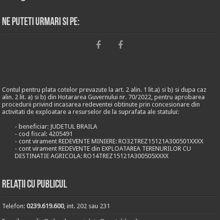
Ne puteti urmari si pe:
Contul pentru plata cotelor prevazute la art. 2 alin. 1 lit.a) si b) si dupa caz
alin. 2 lit. a) si b) din Hotararea Guvernului nr. 70/2022, pentru aprobarea
procedurii privind incasarea redeventei obtinute prin concesionare din
activitati de exploatare a resurselor de la suprafata ale statului:
- beneficiar: JUDETUL BRAILA
- cod fiscal: 4205491
- cont virament REDEVENTE MINIERE: RO32TREZ15121A300501XXXX
- cont virament REDEVENTE din EXPLOATAREA TERENURILOR CU
DESTINATIE AGRICOLA: RO14TREZ15121A300505XXXX
Relații cu publicul
Telefon:
0239.619.600
, int. 202 sau 231