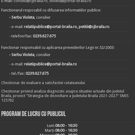
E-mail:
consiliu@cjbraila.ro
,
violeta@portal-braila.ro
Functionarul resposabil cu difuzarea informatiilor publice:
- Serbu Violeta
, consilier
- e-mail:
relatiipublice@portal-braila.ro, petitii@cjbraila.ro
- telefon/fax:
0239.627.675
Functionar responsabil cu aplicarea prevederilor Legii nr.52/2003:
- Serbu Violeta
, consilier
- e-mail:
relatiipublice@portal-braila.ro
- tel./fax:
0239.627.675
Chestionar de evaluare a satisfactiei cetateanului
Chestionar privind analiza diagnostic asupra situatiei actuale din judetul
Braila, proiect "Strategia de dezvoltare a Judetului Braila 2021-2027" SMIS
125782
Program de lucru cu publicul
Luni:
08:00 - 16:30
Marți:
08:00 - 16:30