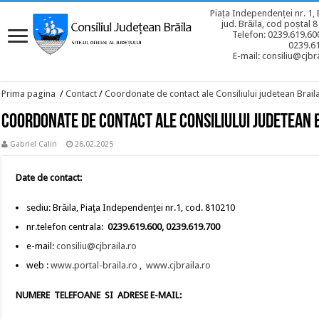
Piața Independenței nr. 1, 
jud. Brăila, cod poștal 
Telefon: 0239.619.600
0239.6
E-mail: consiliu@cjbra
Prima pagina
/
Contact
/
Coordonate de contact ale Consiliului judetean Brail
Coordonate de contact ale Consiliului judetean 
Gabriel Calin
26.02.2025
Date de contact:
sediu: Brăila, Piaţa Independenţei nr.1, cod. 810210
nr.telefon centrala:
0239.619.600, 0239.619.700
e-mail:
consiliu@cjbraila.ro
web :
www.portal-braila.ro
,
www.cjbraila.ro
NUMERE TELEFOANE SI ADRESE E-MAIL: