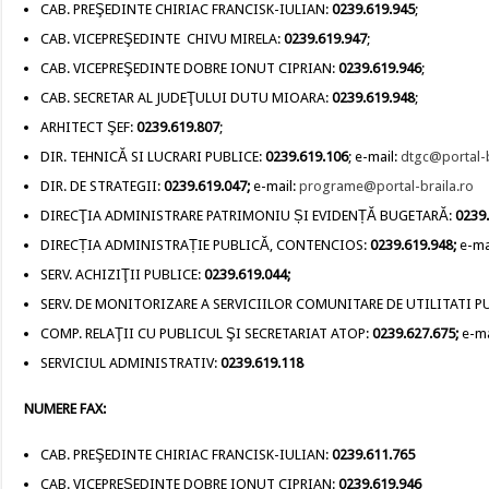
CAB. PREŞEDINTE CHIRIAC FRANCISK-IULIAN:
0239.619.945
;
CAB. VICEPREŞEDINTE CHIVU MIRELA:
0239.619.947
;
CAB. VICEPREŞEDINTE DOBRE IONUT CIPRIAN:
0239.619.946
;
CAB. SECRETAR AL JUDEŢULUI DUTU MIOARA:
0239.619.948
;
ARHITECT ŞEF:
0239.619.807
;
DIR. TEHNICĂ SI LUCRARI PUBLICE:
0239.619.106
; e-mail:
dtgc@portal-b
DIR. DE STRATEGII:
0239.619.047;
e-mail:
programe@portal-braila.ro
DIRECŢIA ADMINISTRARE PATRIMONIU ȘI EVIDENȚĂ BUGETARĂ:
0239
DIRECȚIA ADMINISTRAȚIE PUBLICĂ, CONTENCIOS:
0239.619.948;
e-ma
SERV. ACHIZIŢII PUBLICE:
0239.619.044;
SERV. DE MONITORIZARE A SERVICIILOR COMUNITARE DE UTILITATI P
COMP. RELAŢII CU PUBLICUL ŞI SECRETARIAT ATOP:
0239.627.675;
e-ma
SERVICIUL ADMINISTRATIV:
0239.619.118
NUMERE FAX:
CAB. PREŞEDINTE CHIRIAC FRANCISK-IULIAN:
0239.611.765
CAB. VICEPREŞEDINTE DOBRE IONUT CIPRIAN:
0239.619.946