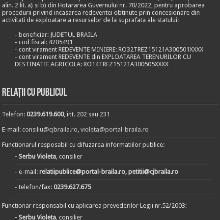
alin. 2 lit. a) si b) din Hotararea Guvernului nr. 70/2022, pentru aprobarea
procedurii privind incasarea redeventei obtinute prin concesionare din
activitati de exploatare a resurselor de la suprafata ale statului:
- beneficiar: JUDETUL BRAILA
- cod fiscal: 4205491
- cont virament REDEVENTE MINIERE: RO32TREZ15121A300501XXXX
- cont virament REDEVENTE din EXPLOATAREA TERENURILOR CU
DESTINATIE AGRICOLA: RO14TREZ15121A300505XXXX
Relații cu publicul
Telefon:
0239.619.600
, int. 202 sau 231
E-mail:
consiliu@cjbraila.ro
,
violeta@portal-braila.ro
Functionarul resposabil cu difuzarea informatiilor publice:
- Serbu Violeta
, consilier
- e-mail:
relatiipublice@portal-braila.ro, petitii@cjbraila.ro
- telefon/fax:
0239.627.675
Functionar responsabil cu aplicarea prevederilor Legii nr.52/2003:
- Serbu Violeta
, consilier