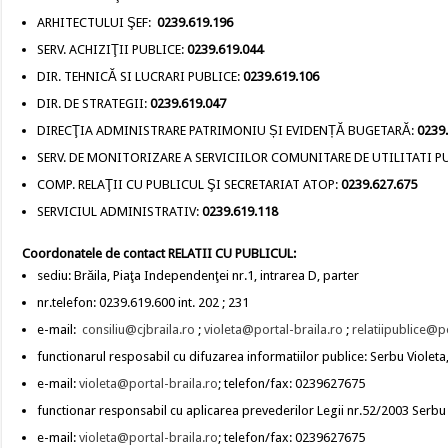
ARHITECTULUI ŞEF:
0239.619.196
SERV. ACHIZIŢII PUBLICE:
0239.619.044
DIR. TEHNICĂ SI LUCRARI PUBLICE:
0239.619.106
DIR. DE STRATEGII:
0239.619.047
DIRECŢIA ADMINISTRARE PATRIMONIU ȘI EVIDENȚĂ BUGETARĂ:
0239
SERV. DE MONITORIZARE A SERVICIILOR COMUNITARE DE UTILITATI PU
COMP. RELAŢII CU PUBLICUL ŞI SECRETARIAT ATOP:
0239.627.675
SERVICIUL ADMINISTRATIV:
0239.619.118
Coordonatele de contact RELATII CU PUBLICUL:
sediu: Brăila, Piaţa Independenţei nr.1, intrarea D, parter
nr.telefon: 0239.619.600 int. 202 ; 231
e-mail:
consiliu@cjbraila.ro
;
violeta@portal-braila.ro
;
relatiipublice@p
functionarul resposabil cu difuzarea informatiilor publice: Serbu Violeta,
e-mail:
violeta@portal-braila.ro
; telefon/fax: 0239627675
functionar responsabil cu aplicarea prevederilor Legii nr.52/2003 Serbu V
e-mail:
violeta@portal-braila.ro
; telefon/fax: 0239627675