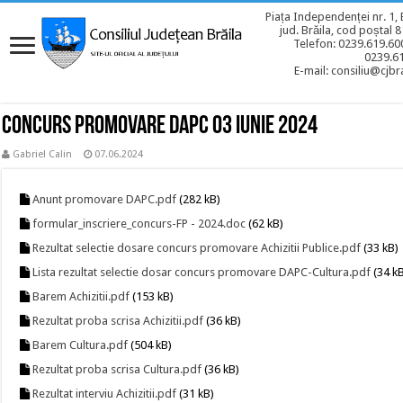
Piața Independenței nr. 1, 
jud. Brăila, cod poștal 
Telefon: 0239.619.600
0239.6
E-mail: consiliu@cjbra
Concurs promovare DAPC 03 iunie 2024
Gabriel Calin
07.06.2024
Anunt promovare DAPC.pdf
(282 kB)
formular_inscriere_concurs-FP - 2024.doc
(62 kB)
Rezultat selectie dosare concurs promovare Achizitii Publice.pdf
(33 kB)
Lista rezultat selectie dosar concurs promovare DAPC-Cultura.pdf
(34 k
Barem Achizitii.pdf
(153 kB)
Rezultat proba scrisa Achizitii.pdf
(36 kB)
Barem Cultura.pdf
(504 kB)
Rezultat proba scrisa Cultura.pdf
(36 kB)
Rezultat interviu Achizitii.pdf
(31 kB)