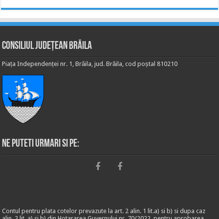
Consiliul Județean Brăila
Piața Independenței nr. 1, Brăila, jud. Brăila, cod poștal 810210
Ne puteti urmari si pe:
Contul pentru plata cotelor prevazute la art. 2 alin. 1 lit.a) si b) si dupa caz
alin. 2 lit. a) si b) din Hotararea Guvernului nr. 70/2022, pentru aprobarea