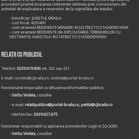
procedurii privind incasarea redeventei obtinute prin concesionare din
activitati de exploatare a resurselor de la suprafata ale statului:
- beneficiar: JUDETUL BRAILA
- cod fiscal: 4205491
- cont virament REDEVENTE MINIERE: RO32TREZ15121A300501XXXX
- cont virament REDEVENTE din EXPLOATAREA TERENURILOR CU
DESTINATIE AGRICOLA: RO14TREZ15121A300505XXXX
Relații cu publicul
Telefon:
0239.619.600
, int. 202 sau 231
E-mail:
consiliu@cjbraila.ro
,
violeta@portal-braila.ro
Functionarul resposabil cu difuzarea informatiilor publice:
- Serbu Violeta
, consilier
- e-mail:
relatiipublice@portal-braila.ro, petitii@cjbraila.ro
- telefon/fax:
0239.627.675
Functionar responsabil cu aplicarea prevederilor Legii nr.52/2003:
- Serbu Violeta
, consilier