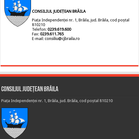
CONSILIUL JUDEȚEAN BRĂILA
Piața Independenței nr. 1, Brăila, jud. Brăila, cod poștal
810210
Telefon:
0239.619.600
Fax:
0239.611.765
E-mail:
consiliu@cjbraila.ro
Consiliul Județean Brăila
Piața Independenței nr. 1, Brăila, jud. Brăila, cod poștal 810210