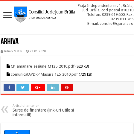
Piața Independenței nr. 1, Brăila,
jud. Brăila, cod poștal 810210
Telefon: 0239.619.600, Fax:
0239.611.765
E-mail: consiliu@cjbraila.ro
ARHIVA
Iulian Matei
23.01.2020
CP_amanare_sesiune_M125_2010.pdf
(829 kB)
comunicatAPDRP Masura 125_2010.pdf
(729 kB)
Articolul anterior
Surse de finantare (link-uri utile si
informatii)