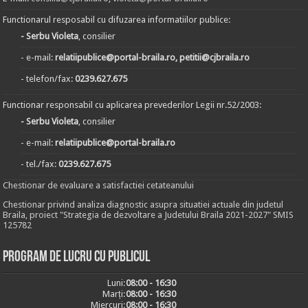
Functionarul resposabil cu difuzarea informatiilor publice:
- Serbu Violeta
, consilier
- e-mail:
relatiipublice@portal-braila.ro, petitii@cjbraila.ro
- telefon/fax:
0239.627.675
Functionar responsabil cu aplicarea prevederilor Legii nr.52/2003:
- Serbu Violeta
, consilier
- e-mail:
relatiipublice@portal-braila.ro
- tel./fax:
0239.627.675
Chestionar de evaluare a satisfactiei cetateanului
Chestionar privind analiza diagnostic asupra situatiei actuale din judetul
Braila, proiect "Strategia de dezvoltare a Judetului Braila 2021-2027" SMIS
125782
Program de lucru cu publicul
Luni:
08:00 - 16:30
Marți:
08:00 - 16:30
Miercuri:
08:00 - 16:30