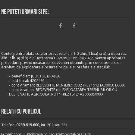
Ne puteti urmari si pe:
Contul pentru plata cotelor prevazute la art. 2 alin. 1 lit.a) si b) si dupa caz
alin. 2 lit. a) si b) din Hotararea Guvernului nr. 70/2022, pentru aprobarea
procedurii privind incasarea redeventei obtinute prin concesionare din
activitati de exploatare a resurselor de la suprafata ale statului:
- beneficiar: JUDETUL BRAILA
- cod fiscal: 4205491
- cont virament REDEVENTE MINIERE: RO32TREZ15121A300501XXXX
- cont virament REDEVENTE din EXPLOATAREA TERENURILOR CU
DESTINATIE AGRICOLA: RO14TREZ15121A300505XXXX
Relații cu publicul
Telefon:
0239.619.600
, int. 202 sau 231
E-mail:
consiliu@cjbraila.ro
,
violeta@portal-braila.ro