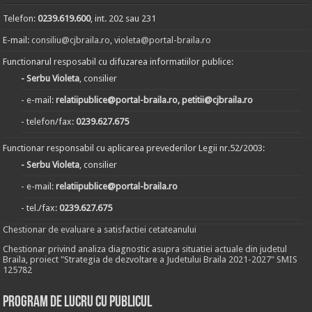
Telefon:
0239.619.600
, int. 202 sau 231
E-mail:
consiliu@cjbraila.ro
,
violeta@portal-braila.ro
Functionarul resposabil cu difuzarea informatiilor publice:
- Serbu Violeta
, consilier
- e-mail:
relatiipublice@portal-braila.ro, petitii@cjbraila.ro
- telefon/fax:
0239.627.675
Functionar responsabil cu aplicarea prevederilor Legii nr.52/2003:
- Serbu Violeta
, consilier
- e-mail:
relatiipublice@portal-braila.ro
- tel./fax:
0239.627.675
Chestionar de evaluare a satisfactiei cetateanului
Chestionar privind analiza diagnostic asupra situatiei actuale din judetul
Braila, proiect "Strategia de dezvoltare a Judetului Braila 2021-2027" SMIS
125782
Program de lucru cu publicul