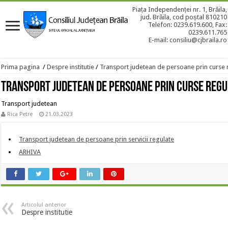
Piața Independenței nr. 1, Brăila,
jud. Brăila, cod poștal 810210
Telefon: 0239.619.600, Fax:
0239.611.765
E-mail: consiliu@cjbraila.ro
Prima pagina
/
Despre institutie
/
Transport judetean de persoane prin curse 
Transport judetean de persoane prin curse regu
Transport judetean
Rica Petre
21.03.2023
Transport judetean de persoane prin servicii regulate
ARHIVA
Articolul anterior
Despre institutie