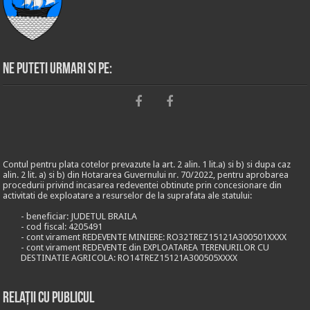
Ne puteti urmari si pe:
Contul pentru plata cotelor prevazute la art. 2 alin. 1 lit.a) si b) si dupa caz
alin. 2 lit. a) si b) din Hotararea Guvernului nr. 70/2022, pentru aprobarea
procedurii privind incasarea redeventei obtinute prin concesionare din
activitati de exploatare a resurselor de la suprafata ale statului:
- beneficiar: JUDETUL BRAILA
- cod fiscal: 4205491
- cont virament REDEVENTE MINIERE: RO32TREZ15121A300501XXXX
- cont virament REDEVENTE din EXPLOATAREA TERENURILOR CU
DESTINATIE AGRICOLA: RO14TREZ15121A300505XXXX
Relații cu publicul