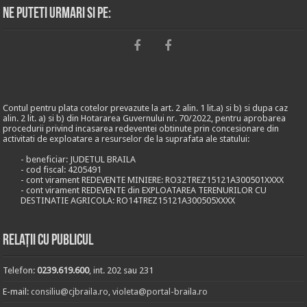
Ne puteti urmari si pe:
Contul pentru plata cotelor prevazute la art. 2 alin. 1 lit.a) si b) si dupa caz
alin. 2 lit. a) si b) din Hotararea Guvernului nr. 70/2022, pentru aprobarea
procedurii privind incasarea redeventei obtinute prin concesionare din
activitati de exploatare a resurselor de la suprafata ale statului:
- beneficiar: JUDETUL BRAILA
- cod fiscal: 4205491
- cont virament REDEVENTE MINIERE: RO32TREZ15121A300501XXXX
- cont virament REDEVENTE din EXPLOATAREA TERENURILOR CU
DESTINATIE AGRICOLA: RO14TREZ15121A300505XXXX
Relații cu publicul
Telefon:
0239.619.600
, int. 202 sau 231
E-mail:
consiliu@cjbraila.ro
,
violeta@portal-braila.ro