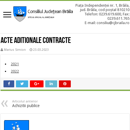
Piața Independenței nr. 1, Brăila,
jud. Brăila, cod poștal 810210
Telefon: 0239.619.600, Fax:
0239.611.765
E-mail: consiliu@cjbraila.ro
Acte aditionale contracte
Marius Simion
23.03.2023
2021
2022
Articolul anterior
Achizitii publice