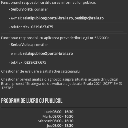
Functionarul resposabil cu difuzarea informatiilor publice:
- Serbu Violeta
, consilier
- e-mail:
relatiipublice@portal-braila.ro, petitii@cjbraila.ro
- telefon/fax:
0239.627.675
Functionar responsabil cu aplicarea prevederilor Legii nr.52/2003:
- Serbu Violeta
, consilier
- e-mail:
relatiipublice@portal-braila.ro
- tel./fax:
0239.627.675
Chestionar de evaluare a satisfactiei cetateanului
Chestionar privind analiza diagnostic asupra situatiei actuale din judetul
Braila, proiect "Strategia de dezvoltare a Judetului Braila 2021-2027" SMIS
125782
Program de lucru cu publicul
Luni:
08:00 - 16:30
Marți:
08:00 - 16:30
Miercuri:
08:00 - 16:30
Joi:
08:00 - 18:30