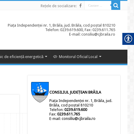
Rețele de socializare:
Piața Independenței nr. 1, Brăila, jud. Brăila, cod poștal 810210
Telefon: 0239.619.600, Fax: 0239.611.765
E-mail: consiliu@cjbraila.ro
ic de eficiență energetică
Monitorul Oficial Local
CONSILIUL JUDEȚEAN BRĂILA
Piața Independenței nr. 1, Brăila, jud.
Brăila, cod poștal 810210
Telefon:
0239.619.600
Fax:
0239.611.765
E-mail:
consiliu@cjbraila.ro