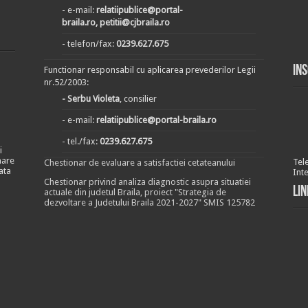
- e-mail:
relatiipublice@portal-
braila.ro, petitii@cjbraila.ro
- telefon/fax:
0239.627.675
In
Functionar responsabil cu aplicarea prevederilor Legii
nr.52/2003:
- Serbu Violeta
, consilier
- e-mail:
relatiipublice@portal-braila.ro
- tel./fax:
0239.627.675
i
nare
Tel
Chestionar de evaluare a satisfactiei cetateanului
ata
Int
Chestionar privind analiza diagnostic asupra situatiei
Lin
actuale din judetul Braila, proiect "Strategia de
dezvoltare a Judetului Braila 2021-2027" SMIS 125782