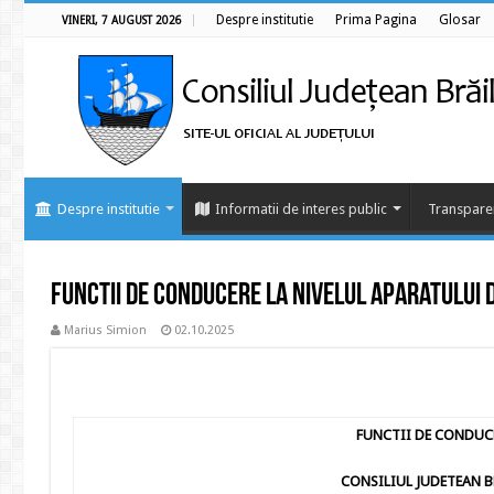
Despre institutie
Prima Pagina
Glosar
VINERI, 7 AUGUST 2026
Despre institutie
Informatii de interes public
Transpare
Functii de conducere la nivelul aparatului d
Marius Simion
02.10.2025
FUNCTII DE CONDUC
CONSILIUL JUDETEAN B