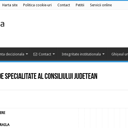
Harta site
Politica cookie-uri
Contact
Petitii
Servicii online
nta decizionala
Contact
Integritate institutionala
Ghișeul un
e specialitate al Consiliului Judetean
ERE
RAILA