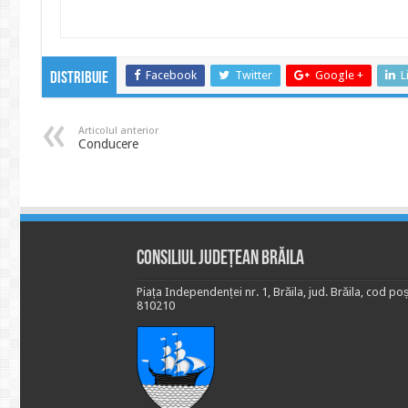
Facebook
Twitter
Google +
L
Distribuie
Articolul anterior
Conducere
Consiliul Județean Brăila
Piața Independenței nr. 1, Brăila, jud. Brăila, cod poș
810210