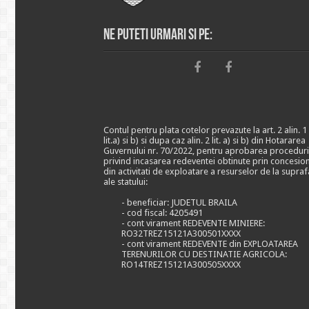
Ne puteti urmari si pe:
Contul pentru plata cotelor prevazute la art. 2 alin. 1
lit.a) si b) si dupa caz alin. 2 lit. a) si b) din Hotararea
Guvernului nr. 70/2022, pentru aprobarea proceduri
privind incasarea redeventei obtinute prin concesio
din activitati de exploatare a resurselor de la supraf
ale statului:
- beneficiar: JUDETUL BRAILA
- cod fiscal: 4205491
- cont virament REDEVENTE MINIERE:
RO32TREZ15121A300501XXXX
- cont virament REDEVENTE din EXPLOATAREA
TERENURILOR CU DESTINATIE AGRICOLA:
RO14TREZ15121A300505XXXX