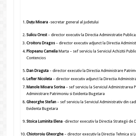
Duțu Mioara
-secretar general al judetului
Sulicu Orest
– director executiv la Directia Administratie Public
Croitoru Dragos
– director executiv adjunct la Directia Adminis
Plopeanu Camelia
Marta – sef serviciu la Serviciul Achizitii Publ
Contencios
Dan Draguta
– director executiv la Directia Administrare Patri
Lefter Nicoleta
– director executiv adjunct la Directia Administ
Manole Mioara Sorina
– sef serviciu la Serviciul Administrarea 
Administrare Patrimoniu si Evidenta Bugetara
Gheorghe Stefan
– sef serviciu la Serviciul Administrativ din ca
Evidenta Bugetara
Stoica Luminita Elena
-director executiv la Directia Strategii de
Chiotoroiu Gheorghe
– director executiv la Directia Tehnica si L