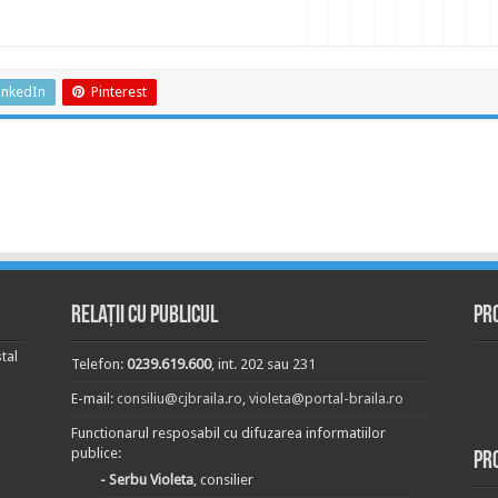
inkedIn
Pinterest
Relații cu publicul
Pr
tal
Telefon:
0239.619.600
, int. 202 sau 231
E-mail:
consiliu@cjbraila.ro
,
violeta@portal-braila.ro
Functionarul resposabil cu difuzarea informatiilor
publice:
Pr
- Serbu Violeta
, consilier