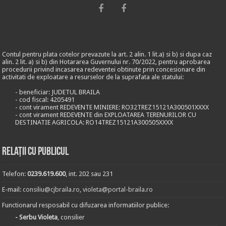
Contul pentru plata cotelor prevazute la art. 2 alin. 1 lit.a) si b) si dupa caz
alin. 2 lit. a) si b) din Hotararea Guvernului nr. 70/2022, pentru aprobarea
procedurii privind incasarea redeventei obtinute prin concesionare din
activitati de exploatare a resurselor de la suprafata ale statului:
- beneficiar: JUDETUL BRAILA
- cod fiscal: 4205491
- cont virament REDEVENTE MINIERE: RO32TREZ15121A300501XXXX
- cont virament REDEVENTE din EXPLOATAREA TERENURILOR CU
DESTINATIE AGRICOLA: RO14TREZ15121A300505XXXX
Relații cu publicul
Telefon:
0239.619.600
, int. 202 sau 231
E-mail:
consiliu@cjbraila.ro
,
violeta@portal-braila.ro
Functionarul resposabil cu difuzarea informatiilor publice:
- Serbu Violeta
, consilier