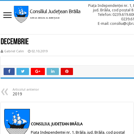
Piața Independenței nr. 1, 
jud. Brăila, cod poștal 
Telefon: 0239.619.600
0239.6
E-mail: consiliu@cjbra
DECEMBRIE
Gabriel Calin
02.10.2019
Articolul anterior
2019
CONSILIUL JUDEȚEAN BRĂILA
Piața Independenței nr. 1, Brăila, jud. Brăila, cod poștal