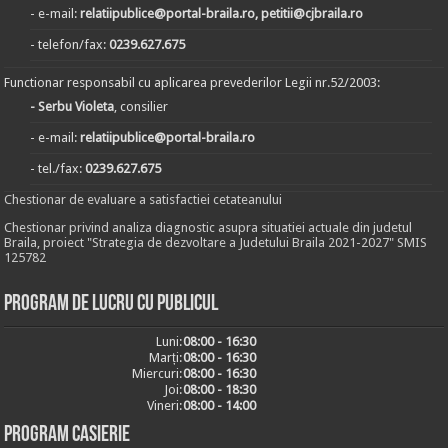
- e-mail:
relatiipublice@portal-braila.ro, petitii@cjbraila.ro
- telefon/fax:
0239.627.675
Functionar responsabil cu aplicarea prevederilor Legii nr.52/2003:
- Serbu Violeta
, consilier
- e-mail:
relatiipublice@portal-braila.ro
- tel./fax:
0239.627.675
Chestionar de evaluare a satisfactiei cetateanului
Chestionar privind analiza diagnostic asupra situatiei actuale din judetul
Braila, proiect "Strategia de dezvoltare a Judetului Braila 2021-2027" SMIS
125782
Program de lucru cu publicul
Luni:
08:00 - 16:30
Marți:
08:00 - 16:30
Miercuri:
08:00 - 16:30
Joi:
08:00 - 18:30
Vineri:
08:00 - 14:00
Program casierie