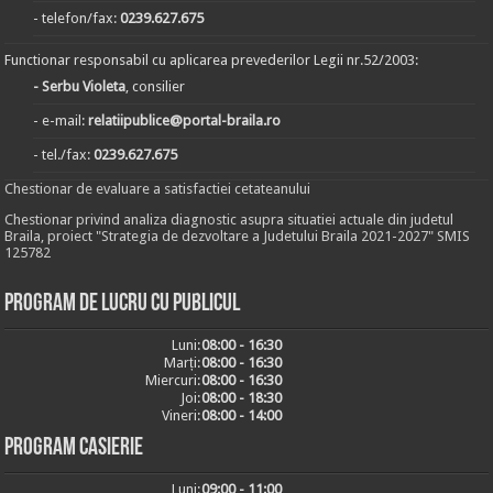
- telefon/fax:
0239.627.675
Functionar responsabil cu aplicarea prevederilor Legii nr.52/2003:
- Serbu Violeta
, consilier
- e-mail:
relatiipublice@portal-braila.ro
- tel./fax:
0239.627.675
Chestionar de evaluare a satisfactiei cetateanului
Chestionar privind analiza diagnostic asupra situatiei actuale din judetul
Braila, proiect "Strategia de dezvoltare a Judetului Braila 2021-2027" SMIS
125782
Program de lucru cu publicul
Luni:
08:00 - 16:30
Marți:
08:00 - 16:30
Miercuri:
08:00 - 16:30
Joi:
08:00 - 18:30
Vineri:
08:00 - 14:00
Program casierie
Luni:
09:00 - 11:00