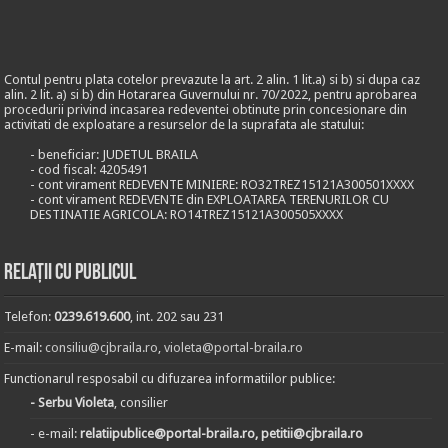
Contul pentru plata cotelor prevazute la art. 2 alin. 1 lit.a) si b) si dupa caz
alin. 2 lit. a) si b) din Hotararea Guvernului nr. 70/2022, pentru aprobarea
procedurii privind incasarea redeventei obtinute prin concesionare din
activitati de exploatare a resurselor de la suprafata ale statului:
- beneficiar: JUDETUL BRAILA
- cod fiscal: 4205491
- cont virament REDEVENTE MINIERE: RO32TREZ15121A300501XXXX
- cont virament REDEVENTE din EXPLOATAREA TERENURILOR CU
DESTINATIE AGRICOLA: RO14TREZ15121A300505XXXX
Relații cu publicul
Telefon:
0239.619.600
, int. 202 sau 231
E-mail:
consiliu@cjbraila.ro
,
violeta@portal-braila.ro
Functionarul resposabil cu difuzarea informatiilor publice:
- Serbu Violeta
, consilier
- e-mail:
relatiipublice@portal-braila.ro, petitii@cjbraila.ro