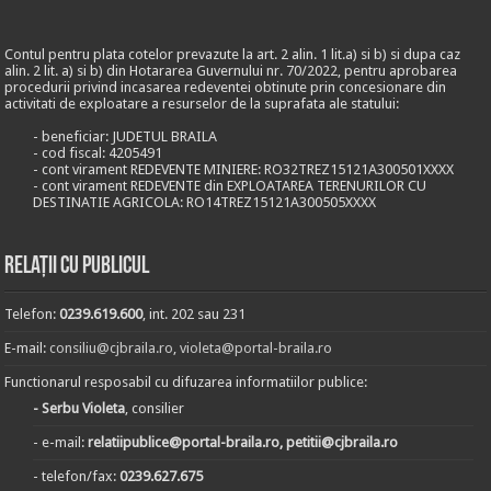
Contul pentru plata cotelor prevazute la art. 2 alin. 1 lit.a) si b) si dupa caz
alin. 2 lit. a) si b) din Hotararea Guvernului nr. 70/2022, pentru aprobarea
procedurii privind incasarea redeventei obtinute prin concesionare din
activitati de exploatare a resurselor de la suprafata ale statului:
- beneficiar: JUDETUL BRAILA
- cod fiscal: 4205491
- cont virament REDEVENTE MINIERE: RO32TREZ15121A300501XXXX
- cont virament REDEVENTE din EXPLOATAREA TERENURILOR CU
DESTINATIE AGRICOLA: RO14TREZ15121A300505XXXX
Relații cu publicul
Telefon:
0239.619.600
, int. 202 sau 231
E-mail:
consiliu@cjbraila.ro
,
violeta@portal-braila.ro
Functionarul resposabil cu difuzarea informatiilor publice:
- Serbu Violeta
, consilier
- e-mail:
relatiipublice@portal-braila.ro, petitii@cjbraila.ro
- telefon/fax:
0239.627.675