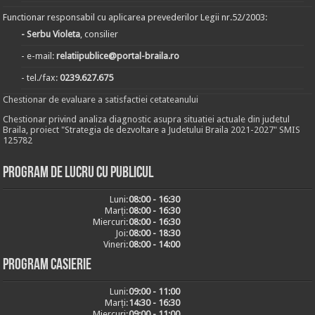
Functionar responsabil cu aplicarea prevederilor Legii nr.52/2003:
- Serbu Violeta
, consilier
- e-mail:
relatiipublice@portal-braila.ro
- tel./fax:
0239.627.675
Chestionar de evaluare a satisfactiei cetateanului
Chestionar privind analiza diagnostic asupra situatiei actuale din judetul
Braila, proiect "Strategia de dezvoltare a Judetului Braila 2021-2027" SMIS
125782
Program de lucru cu publicul
Luni:
08:00 - 16:30
Marți:
08:00 - 16:30
Miercuri:
08:00 - 16:30
Joi:
08:00 - 18:30
Vineri:
08:00 - 14:00
Program casierie
Luni:
09:00 - 11:00
Marți:
14:30 - 16:30
Miercuri:
09:00 - 11:00