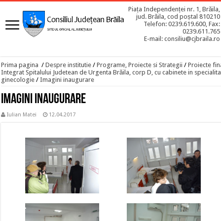
Piața Independenței nr. 1, Brăila,
jud. Brăila, cod poștal 810210
Telefon: 0239.619.600, Fax:
0239.611.765
E-mail: consiliu@cjbraila.ro
Prima pagina
/
Despre institutie
/
Programe, Proiecte si Strategii
/
Proiecte fin
Integrat Spitalului Judetean de Urgenta Brăila, corp D, cu cabinete in specialitat
ginecologie
/
Imagini inaugurare
Imagini inaugurare
Iulian Matei
12.04.2017