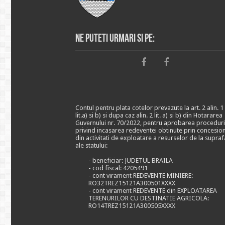
Ne puteti urmari si pe:
Contul pentru plata cotelor prevazute la art. 2 alin. 1
lit.a) si b) si dupa caz alin. 2 lit. a) si b) din Hotararea
Guvernului nr. 70/2022, pentru aprobarea proceduri
privind incasarea redeventei obtinute prin concesio
din activitati de exploatare a resurselor de la supraf
ale statului:
- beneficiar: JUDETUL BRAILA
- cod fiscal: 4205491
- cont virament REDEVENTE MINIERE:
RO32TREZ15121A300501XXXX
- cont virament REDEVENTE din EXPLOATAREA
TERENURILOR CU DESTINATIE AGRICOLA:
RO14TREZ15121A300505XXXX