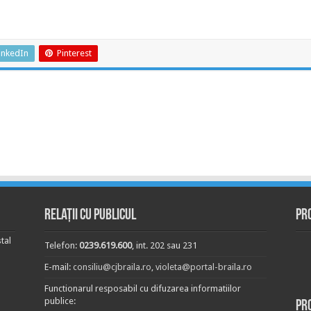
inkedIn
Pinterest
Relații cu publicul
Pr
tal
Telefon:
0239.619.600
, int. 202 sau 231
E-mail:
consiliu@cjbraila.ro
,
violeta@portal-braila.ro
Functionarul resposabil cu difuzarea informatiilor
publice:
Pr