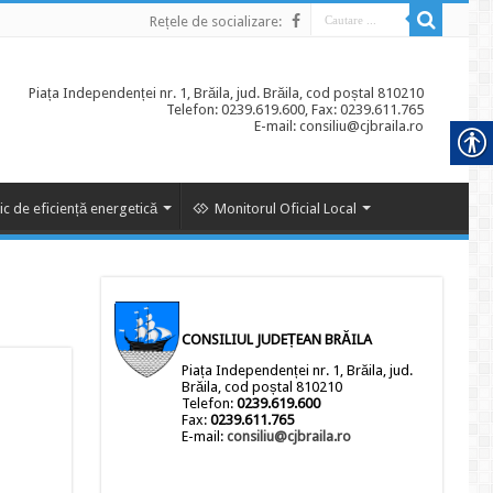
Rețele de socializare:
Piața Independenței nr. 1, Brăila, jud. Brăila, cod poștal 810210
Telefon: 0239.619.600, Fax: 0239.611.765
E-mail: consiliu@cjbraila.ro
ic de eficiență energetică
Monitorul Oficial Local
CONSILIUL JUDEȚEAN BRĂILA
Piața Independenței nr. 1, Brăila, jud.
Brăila, cod poștal 810210
Telefon:
0239.619.600
Fax:
0239.611.765
E-mail:
consiliu@cjbraila.ro