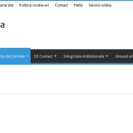
arta site
Politica cookie-uri
Contact
Petitii
Servicii online
ta decizionala
Contact
Integritate institutionala
Ghișeul un