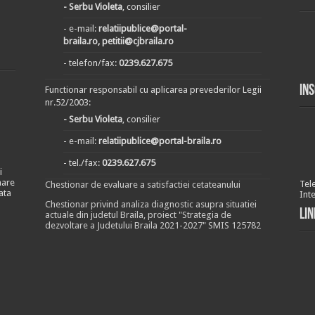
- Serbu Violeta
, consilier
- e-mail:
relatiipublice@portal-
braila.ro, petitii@cjbraila.ro
- telefon/fax:
0239.627.675
In
Functionar responsabil cu aplicarea prevederilor Legii
nr.52/2003:
- Serbu Violeta
, consilier
- e-mail:
relatiipublice@portal-braila.ro
- tel./fax:
0239.627.675
i
nare
Tel
Chestionar de evaluare a satisfactiei cetateanului
ata
Int
Chestionar privind analiza diagnostic asupra situatiei
Lin
actuale din judetul Braila, proiect "Strategia de
dezvoltare a Judetului Braila 2021-2027" SMIS 125782