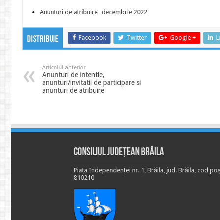
Anunturi de atribuire_ decembrie 2022
Facebook
Twitter
Google +
L
Distribuie
Articolul anterior
Anunturi de intentie,
anunturi/invitatii de participare si
anunturi de atribuire
Consiliul Județean Brăila
Piața Independenței nr. 1, Brăila, jud. Brăila, cod poș
810210