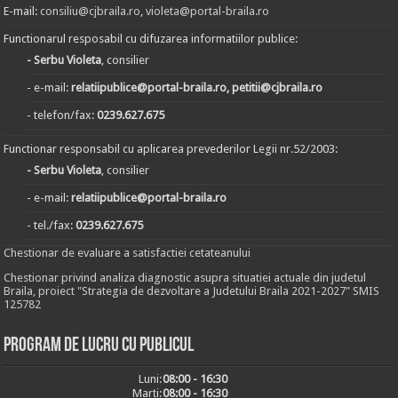
E-mail:
consiliu@cjbraila.ro
,
violeta@portal-braila.ro
Functionarul resposabil cu difuzarea informatiilor publice:
- Serbu Violeta
, consilier
- e-mail:
relatiipublice@portal-braila.ro, petitii@cjbraila.ro
- telefon/fax:
0239.627.675
Functionar responsabil cu aplicarea prevederilor Legii nr.52/2003:
- Serbu Violeta
, consilier
- e-mail:
relatiipublice@portal-braila.ro
- tel./fax:
0239.627.675
Chestionar de evaluare a satisfactiei cetateanului
Chestionar privind analiza diagnostic asupra situatiei actuale din judetul
Braila, proiect "Strategia de dezvoltare a Judetului Braila 2021-2027" SMIS
125782
Program de lucru cu publicul
Luni:
08:00 - 16:30
Marți:
08:00 - 16:30