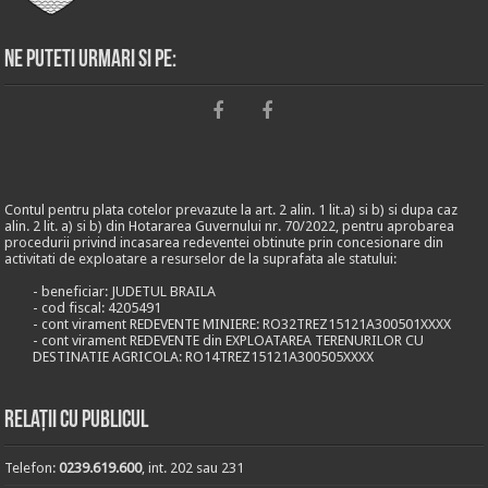
Ne puteti urmari si pe:
Contul pentru plata cotelor prevazute la art. 2 alin. 1 lit.a) si b) si dupa caz
alin. 2 lit. a) si b) din Hotararea Guvernului nr. 70/2022, pentru aprobarea
procedurii privind incasarea redeventei obtinute prin concesionare din
activitati de exploatare a resurselor de la suprafata ale statului:
- beneficiar: JUDETUL BRAILA
- cod fiscal: 4205491
- cont virament REDEVENTE MINIERE: RO32TREZ15121A300501XXXX
- cont virament REDEVENTE din EXPLOATAREA TERENURILOR CU
DESTINATIE AGRICOLA: RO14TREZ15121A300505XXXX
Relații cu publicul
Telefon:
0239.619.600
, int. 202 sau 231