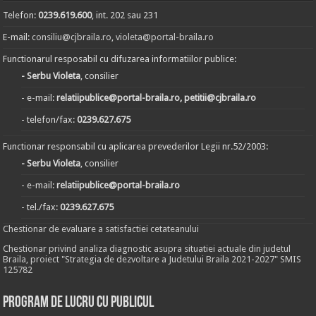
Telefon:
0239.619.600
, int. 202 sau 231
E-mail:
consiliu@cjbraila.ro
,
violeta@portal-braila.ro
Functionarul resposabil cu difuzarea informatiilor publice:
- Serbu Violeta
, consilier
- e-mail:
relatiipublice@portal-braila.ro, petitii@cjbraila.ro
- telefon/fax:
0239.627.675
Functionar responsabil cu aplicarea prevederilor Legii nr.52/2003:
- Serbu Violeta
, consilier
- e-mail:
relatiipublice@portal-braila.ro
- tel./fax:
0239.627.675
Chestionar de evaluare a satisfactiei cetateanului
Chestionar privind analiza diagnostic asupra situatiei actuale din judetul
Braila, proiect "Strategia de dezvoltare a Judetului Braila 2021-2027" SMIS
125782
Program de lucru cu publicul