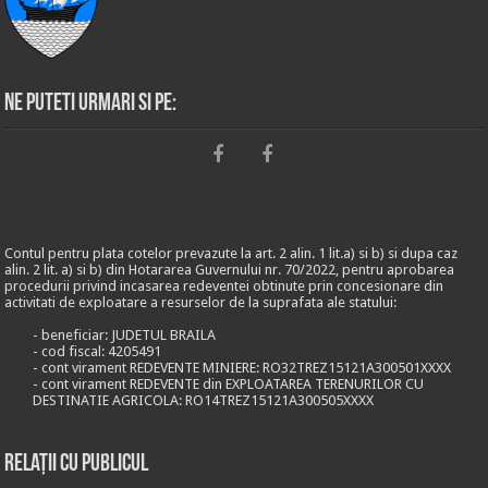
Ne puteti urmari si pe:
Contul pentru plata cotelor prevazute la art. 2 alin. 1 lit.a) si b) si dupa caz
alin. 2 lit. a) si b) din Hotararea Guvernului nr. 70/2022, pentru aprobarea
procedurii privind incasarea redeventei obtinute prin concesionare din
activitati de exploatare a resurselor de la suprafata ale statului:
- beneficiar: JUDETUL BRAILA
- cod fiscal: 4205491
- cont virament REDEVENTE MINIERE: RO32TREZ15121A300501XXXX
- cont virament REDEVENTE din EXPLOATAREA TERENURILOR CU
DESTINATIE AGRICOLA: RO14TREZ15121A300505XXXX
Relații cu publicul