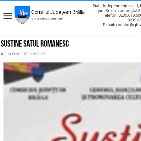
Piața Independenței nr. 1, 
jud. Brăila, cod poștal 
Telefon: 0239.619.600
0239.6
E-mail: consiliu@cjbra
Sustine satul romanesc
Rica Petre
12.05.2025