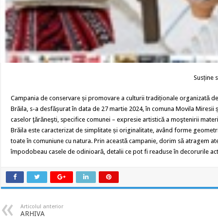
Susține s
Campania de conservare și promovare a culturii tradiționale organizată de
Brăila, s-a desfășurat în data de 27 martie 2024, în comuna Movila Miresii și
caselor ţărăneşti, specifice comunei – expresie artistică a moştenirii materia
Brăila este caracterizat de simplitate și originalitate, având forme geomet
toate în comuniune cu natura. Prin această campanie, dorim să atragem aten
împodobeau casele de odinioară, detalii ce pot fi readuse în decorurile actua
Articolul anterior
ARHIVA