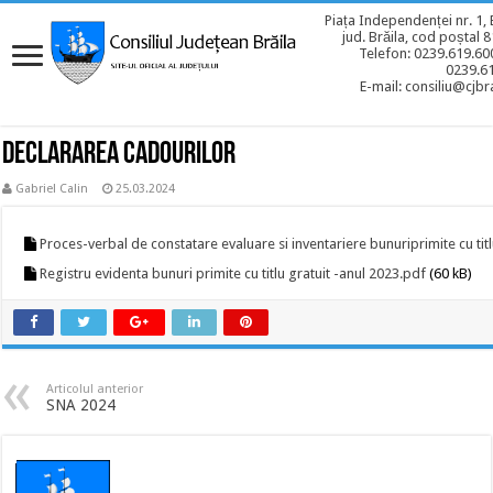
Piața Independenței nr. 1, 
jud. Brăila, cod poștal 
Telefon: 0239.619.600
0239.6
E-mail: consiliu@cjbra
DECLARAREA CADOURILOR
Gabriel Calin
25.03.2024
Proces-verbal de constatare evaluare si inventariere bunuriprimite cu titl
Registru evidenta bunuri primite cu titlu gratuit -anul 2023.pdf
(60 kB)
Articolul anterior
SNA 2024