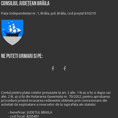
Consiliul Județean Brăila
Piața Independenței nr. 1, Brăila, jud. Brăila, cod poștal 810210
Ne puteti urmari si pe:
Contul pentru plata cotelor prevazute la art. 2 alin. 1 lit.a) si b) si dupa caz
alin. 2 lit. a) si b) din Hotararea Guvernului nr. 70/2022, pentru aprobarea
procedurii privind incasarea redeventei obtinute prin concesionare din
activitati de exploatare a resurselor de la suprafata ale statului:
- beneficiar: JUDETUL BRAILA
- cod fiscal: 4205491