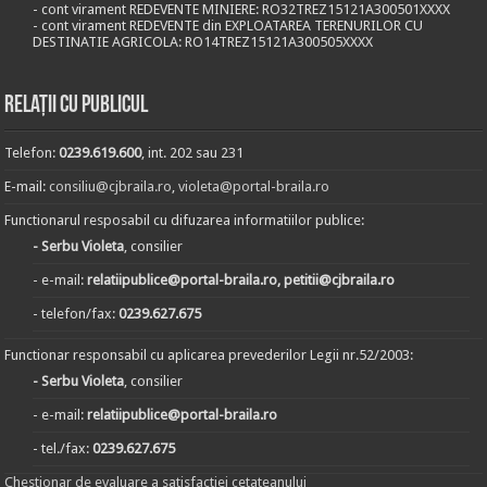
- cont virament REDEVENTE MINIERE: RO32TREZ15121A300501XXXX
- cont virament REDEVENTE din EXPLOATAREA TERENURILOR CU
DESTINATIE AGRICOLA: RO14TREZ15121A300505XXXX
Relații cu publicul
Telefon:
0239.619.600
, int. 202 sau 231
E-mail:
consiliu@cjbraila.ro
,
violeta@portal-braila.ro
Functionarul resposabil cu difuzarea informatiilor publice:
- Serbu Violeta
, consilier
- e-mail:
relatiipublice@portal-braila.ro, petitii@cjbraila.ro
- telefon/fax:
0239.627.675
Functionar responsabil cu aplicarea prevederilor Legii nr.52/2003:
- Serbu Violeta
, consilier
- e-mail:
relatiipublice@portal-braila.ro
- tel./fax:
0239.627.675
Chestionar de evaluare a satisfactiei cetateanului