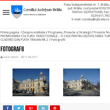
Piața Independenței nr. 1, Brăila,
jud. Brăila, cod poștal 810210
Telefon: 0239.619.600, Fax:
0239.611.765
E-mail: consiliu@cjbraila.ro
Prima pagina
/
Despre institutie
/
Programe, Proiecte si Strategii
/
Proiecte fin
PROMOVAREA CULTURII TRADITIONALE – O CALE PENTRU DEZVOLTAREA TUR
CLADIRII DIN PIATA TRAIAN NR.2
/
Fotografii
Fotografii
Iulian Matei
13.04.2017