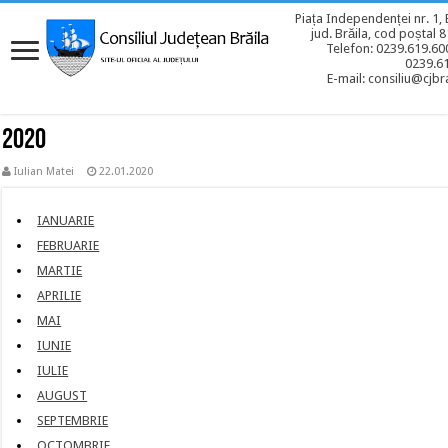
Piața Independenței nr. 1, 
jud. Brăila, cod poștal 
Telefon: 0239.619.600
0239.6
E-mail: consiliu@cjbra
2020
Iulian Matei
22.01.2020
IANUARIE
FEBRUARIE
MARTIE
APRILIE
MAI
IUNIE
IULIE
AUGUST
SEPTEMBRIE
OCTOMBRIE