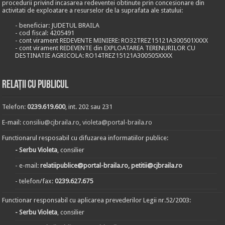
procedurii privind incasarea redeventei obtinute prin concesionare din
activitati de exploatare a resurselor de la suprafata ale statului:
- beneficiar: JUDETUL BRAILA
- cod fiscal: 4205491
- cont virament REDEVENTE MINIERE: RO32TREZ15121A300501XXXX
- cont virament REDEVENTE din EXPLOATAREA TERENURILOR CU
DESTINATIE AGRICOLA: RO14TREZ15121A300505XXXX
Relații cu publicul
Telefon:
0239.619.600
, int. 202 sau 231
E-mail:
consiliu@cjbraila.ro
,
violeta@portal-braila.ro
Functionarul resposabil cu difuzarea informatiilor publice:
- Serbu Violeta
, consilier
- e-mail:
relatiipublice@portal-braila.ro, petitii@cjbraila.ro
- telefon/fax:
0239.627.675
Functionar responsabil cu aplicarea prevederilor Legii nr.52/2003:
- Serbu Violeta
, consilier