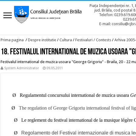
Piața Independenței nr. 1, 
jud. Brăila, cod poștal 
Telefon: 0239.619.600
0239.6
E-mail: consiliu@cjbra
Prima pagina
/
Despre institutie
/
Cultura
/
Festivaluri / Contests
/
Arhiva 2005
18. Festivalul international de muzica usoara "
Festivalul international de muzica usoara "George Grigoriu" - Braila, 20 - 22 m
System Administrator
09.05.2011
Ø
Regulamentul concursului international de
muzica usoara
Ge
Ø
The regulation of George Grigoriu international festival of li
Ø
Le reglement du festival international
de la musique légère 
Ø
Regolamento del Festival internazionale di musica l