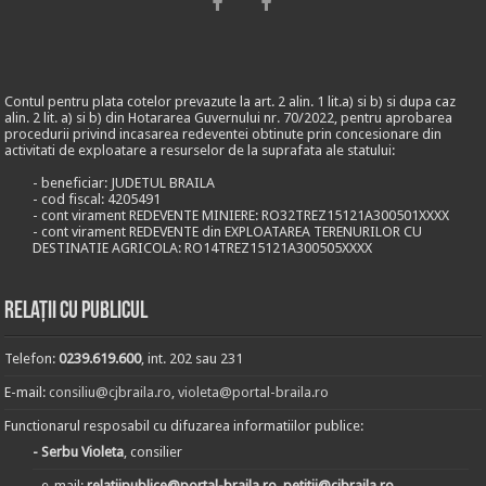
Contul pentru plata cotelor prevazute la art. 2 alin. 1 lit.a) si b) si dupa caz
alin. 2 lit. a) si b) din Hotararea Guvernului nr. 70/2022, pentru aprobarea
procedurii privind incasarea redeventei obtinute prin concesionare din
activitati de exploatare a resurselor de la suprafata ale statului:
- beneficiar: JUDETUL BRAILA
- cod fiscal: 4205491
- cont virament REDEVENTE MINIERE: RO32TREZ15121A300501XXXX
- cont virament REDEVENTE din EXPLOATAREA TERENURILOR CU
DESTINATIE AGRICOLA: RO14TREZ15121A300505XXXX
Relații cu publicul
Telefon:
0239.619.600
, int. 202 sau 231
E-mail:
consiliu@cjbraila.ro
,
violeta@portal-braila.ro
Functionarul resposabil cu difuzarea informatiilor publice:
- Serbu Violeta
, consilier
- e-mail:
relatiipublice@portal-braila.ro, petitii@cjbraila.ro