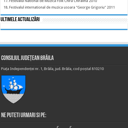
17. Festivalul National de Muzica Folk Chira Chiralina 2010
18. Festivalul international de muzica usoara "George Grigoriu" 2011
Ultimele actualizări
Consiliul Județean Brăila
Piața Independenței nr. 1, Brăila, jud. Brăila, cod poștal 810210
Ne puteti urmari si pe: