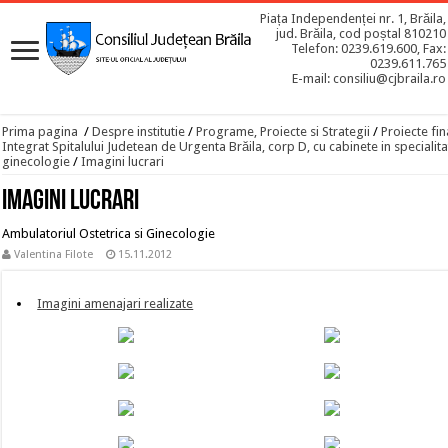
Piața Independenței nr. 1, Brăila,
jud. Brăila, cod poștal 810210
Telefon: 0239.619.600, Fax:
0239.611.765
E-mail: consiliu@cjbraila.ro
Prima pagina
/
Despre institutie
/
Programe, Proiecte si Strategii
/
Proiecte fin
Integrat Spitalului Judetean de Urgenta Brăila, corp D, cu cabinete in specialitat
ginecologie
/
Imagini lucrari
Imagini lucrari
Ambulatoriul Ostetrica si Ginecologie
Valentina Filote
15.11.2012
Imagini amenajari realizate