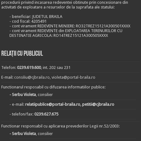
procedurii privind incasarea redeventei obtinute prin concesionare din
activitati de exploatare a resurselor de la suprafata ale statului:
- beneficiar: JUDETUL BRAILA
- cod fiscal: 4205491
- cont virament REDEVENTE MINIERE: RO32TREZ15121A300501XXXX
- cont virament REDEVENTE din EXPLOATAREA TERENURILOR CU
DESTINATIE AGRICOLA: RO14TREZ15121A300505XXXX
Relații cu publicul
Telefon:
0239.619.600
, int. 202 sau 231
E-mail:
consiliu@cjbraila.ro
,
violeta@portal-braila.ro
Functionarul resposabil cu difuzarea informatiilor publice:
- Serbu Violeta
, consilier
- e-mail:
relatiipublice@portal-braila.ro, petitii@cjbraila.ro
- telefon/fax:
0239.627.675
Functionar responsabil cu aplicarea prevederilor Legii nr.52/2003:
- Serbu Violeta
, consilier