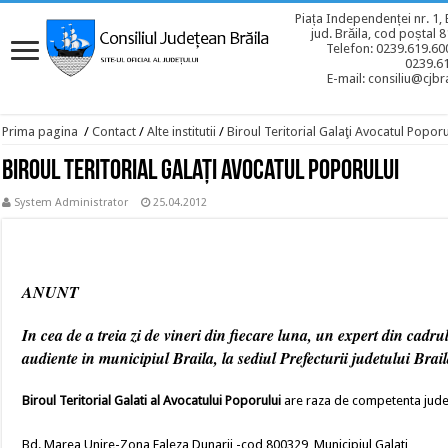
Piața Independenței nr. 1, 
jud. Brăila, cod poștal 
Telefon: 0239.619.600
0239.6
E-mail: consiliu@cjbra
Prima pagina
/
Contact
/
Alte institutii
/
Biroul Teritorial Galaţi Avocatul Poporu
Biroul Teritorial Galaţi Avocatul Poporului
System Administrator
25.04.2012
ANUNT
In cea de a treia zi de vineri din fiecare luna, un expert din cadru
audiente in municipiul Braila, la sediul Prefecturii judetului Brai
Biroul Teritorial Galati al Avocatului Poporului
are raza de competenta judete
Bd. Marea Unire-Zona Faleza Dunarii -cod 800329, Municipiul Galati,