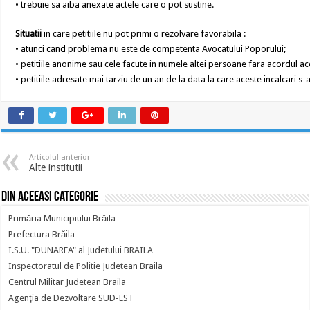
• trebuie sa aiba anexate actele care o pot sustine.
Situatii
in care petitiile nu pot primi o rezolvare favorabila :
• atunci cand problema nu este de competenta Avocatului Poporului;
• petitiile anonime sau cele facute in numele altei persoane fara acordul ac
• petitiile adresate mai tarziu de un an de la data la care aceste incalcari s
Articolul anterior
Alte institutii
Din aceeasi categorie
Primăria Municipiului Brăila
Prefectura Brăila
I.S.U. "DUNAREA" al Judetului BRAILA
Inspectoratul de Politie Judetean Braila
Centrul Militar Judetean Braila
Agenţia de Dezvoltare SUD-EST