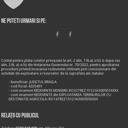
Ne puteti urmari si pe:
Contul pentru plata cotelor prevazute la art. 2 alin. 1 lit.a) si b) si dupa caz
alin. 2 lit. a) si b) din Hotararea Guvernului nr. 70/2022, pentru aprobarea
procedurii privind incasarea redeventei obtinute prin concesionare din
activitati de exploatare a resurselor de la suprafata ale statului:
- beneficiar: JUDETUL BRAILA
- cod fiscal: 4205491
- cont virament REDEVENTE MINIERE: RO32TREZ15121A300501XXXX
- cont virament REDEVENTE din EXPLOATAREA TERENURILOR CU
DESTINATIE AGRICOLA: RO14TREZ15121A300505XXXX
Relații cu publicul