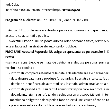
Jud. Galati
Telefon/Fax:0236320010 Internet: http: //
www.avp.ro
Program de audiente
:Luni-Joi: 9.00-16.00, Vineri: 9.00-12.00
Avocatul Poporului este o autoritate publica autonoma si independenta, car
acestora cu autoritatile publice.
Avocatului Poporului i se poate adresa orice persoana fizica, printr-o pet
acte si fapte administrative ale autoritatilor publice.
PRECIZARE
:
Avocatul Poporului
NU asigura
reprezentarea persoanelor in 
Petitia
•
se face in scris, trebuie semnata de petitionar si depusa personal, prin re
•
trebuie sa contina :
- informatii complete referitoare la datele de identificare ale persoanei 
- date despre vatamarile produse (drepturile si libertatile incalcate, fapte
- datele de identificare ale autoritatii sau institutiei administrative ori ale
- informatii privind actul sau faptul administrativ prin care s-a produs in
- dovada intarzierii sau refuzul de a solutiona cererea,potrivit legii, in 
-mentiunea obligatorie daca petitia face obiectul unei cauze aflate pe rolu
- precizarea autoritatilor publice care au fost sesizate anterior;