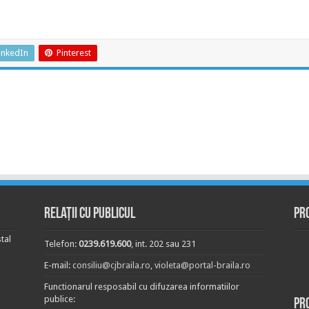
inkedIn
Pinterest
Relații cu publicul
Pr
tal
Telefon:
0239.619.600
, int. 202 sau 231
E-mail:
consiliu@cjbraila.ro
,
violeta@portal-braila.ro
Functionarul resposabil cu difuzarea informatiilor
publice:
Pr