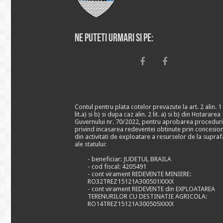
Ne puteti urmari si pe:
Contul pentru plata cotelor prevazute la art. 2 alin. 1
lit.a) si b) si dupa caz alin. 2 lit. a) si b) din Hotararea
Guvernului nr. 70/2022, pentru aprobarea proceduri
privind incasarea redeventei obtinute prin concesio
din activitati de exploatare a resurselor de la supraf
ale statului:
- beneficiar: JUDETUL BRAILA
- cod fiscal: 4205491
- cont virament REDEVENTE MINIERE:
RO32TREZ15121A300501XXXX
- cont virament REDEVENTE din EXPLOATAREA
TERENURILOR CU DESTINATIE AGRICOLA:
RO14TREZ15121A300505XXXX