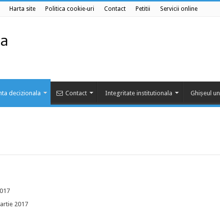
Harta site
Politica cookie-uri
Contact
Petitii
Servicii online
ta decizionala
Contact
Integritate institutionala
Ghișeul un
2017
martie 2017