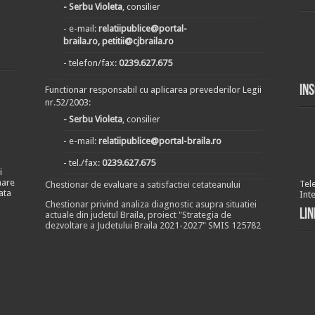
- Serbu Violeta
, consilier
- e-mail:
relatiipublice@portal-
braila.ro, petitii@cjbraila.ro
- telefon/fax:
0239.627.675
In
Functionar responsabil cu aplicarea prevederilor Legii
nr.52/2003:
- Serbu Violeta
, consilier
- e-mail:
relatiipublice@portal-braila.ro
- tel./fax:
0239.627.675
i
nare
Tel
Chestionar de evaluare a satisfactiei cetateanului
ata
Int
Chestionar privind analiza diagnostic asupra situatiei
Lin
actuale din judetul Braila, proiect "Strategia de
dezvoltare a Judetului Braila 2021-2027" SMIS 125782