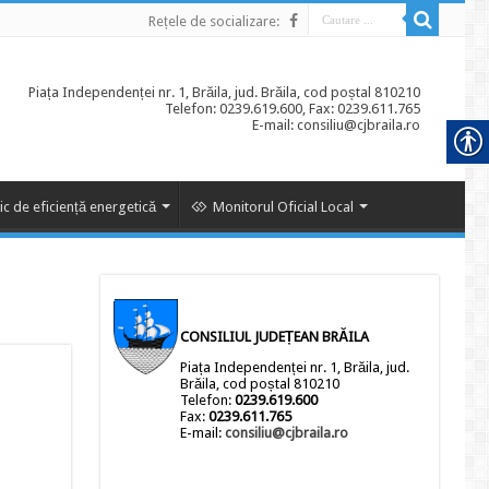
Rețele de socializare:
Piața Independenței nr. 1, Brăila, jud. Brăila, cod poștal 810210
Telefon: 0239.619.600, Fax: 0239.611.765
E-mail: consiliu@cjbraila.ro
ic de eficiență energetică
Monitorul Oficial Local
CONSILIUL JUDEȚEAN BRĂILA
Piața Independenței nr. 1, Brăila, jud.
Brăila, cod poștal 810210
Telefon:
0239.619.600
Fax:
0239.611.765
E-mail:
consiliu@cjbraila.ro