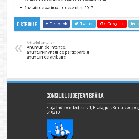
Invitatii de participare decembrie2017
Facebook
Twitter
Google +
L
Distribuie
Articolul anterior
Anunturi de intentie,
anunturi/invitatii de participare si
anunturi de atribuire
Consiliul Județean Brăila
Piața Independenței nr. 1, Brăila, jud. Brăila, cod poș
810210