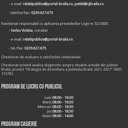
- e-mail:
relatiipublice@portal-braila.ro, petitii@cjbraila.ro
- telefon/fax:
0239.627.675
Functionar responsabil cu aplicarea prevederilor Legii nr.52/2003:
- Serbu Violeta
, consilier
- e-mail:
relatiipublice@portal-braila.ro
- tel./fax:
0239.627.675
Chestionar de evaluare a satisfactiei cetateanului
Chestionar privind analiza diagnostic asupra situatiei actuale din judetul
Braila, proiect "Strategia de dezvoltare a Judetului Braila 2021-2027" SMIS
125782
Program de lucru cu publicul
Luni:
08:00 - 16:30
Marți:
08:00 - 16:30
Miercuri:
08:00 - 16:30
Joi:
08:00 - 18:30
Vineri:
08:00 - 14:00
Program casierie