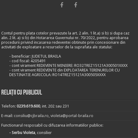
Contul pentru plata cotelor prevazute la art. 2 alin. 1 lit.a) si b) si dupa caz
alin. 2 lit. a) si b) din Hotararea Guvernului nr. 70/2022, pentru aprobarea
procedurii privind incasarea redeventei obtinute prin concesionare din
activitati de exploatare a resurselor de la suprafata ale statului:
- beneficiar: JUDETUL BRAILA
- cod fiscal: 4205491
- cont virament REDEVENTE MINIERE: RO32TREZ15121A300501XXXX
- cont virament REDEVENTE din EXPLOATAREA TERENURILOR CU
DESTINATIE AGRICOLA: RO14TREZ15121A300505XXXX
Relații cu publicul
Telefon:
0239.619.600
, int. 202 sau 231
E-mail:
consiliu@cjbraila.ro
,
violeta@portal-braila.ro
Functionarul resposabil cu difuzarea informatiilor publice:
- Serbu Violeta
, consilier