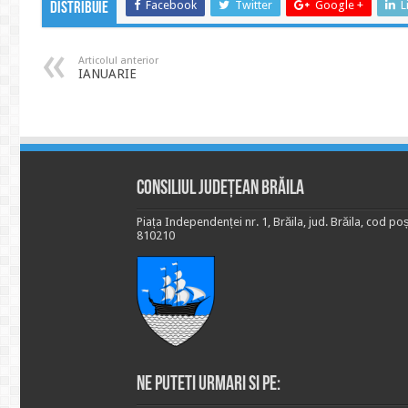
Facebook
Twitter
Google +
L
Distribuie
Articolul anterior
IANUARIE
Consiliul Județean Brăila
Piața Independenței nr. 1, Brăila, jud. Brăila, cod poș
810210
Ne puteti urmari si pe: