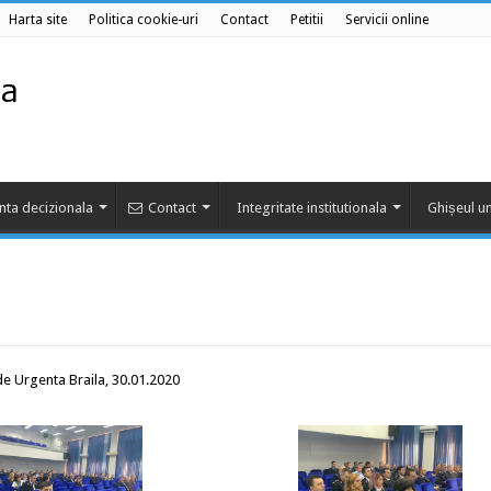
Harta site
Politica cookie-uri
Contact
Petitii
Servicii online
nta decizionala
Contact
Integritate institutionala
Ghișeul un
 de Urgenta Braila, 30.01.2020