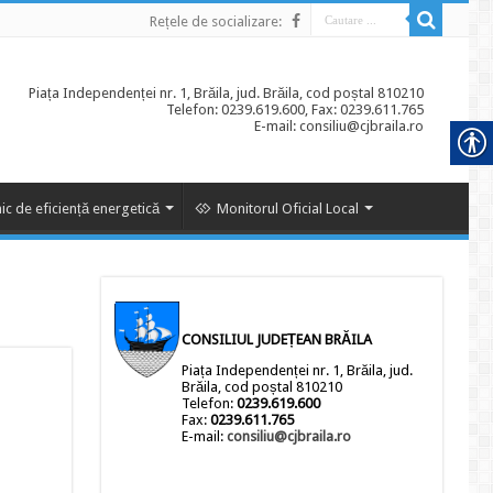
Rețele de socializare:
Piața Independenței nr. 1, Brăila, jud. Brăila, cod poștal 810210
Telefon: 0239.619.600, Fax: 0239.611.765
E-mail: consiliu@cjbraila.ro
ic de eficiență energetică
Monitorul Oficial Local
CONSILIUL JUDEȚEAN BRĂILA
Piața Independenței nr. 1, Brăila, jud.
Brăila, cod poștal 810210
Telefon:
0239.619.600
Fax:
0239.611.765
E-mail:
consiliu@cjbraila.ro