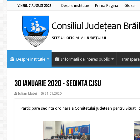
Despre institutie
Prima Pagina
Glosar
VINERI, 7 AUGUST 2026
Despre institutie
Informatii de interes public
Transpare
30 ianuarie 2020 - Sedinta CJSU
Iulian Matei
31.01.2020
Participare sedinta ordinara a Comitetului Judetean pentru Situatii