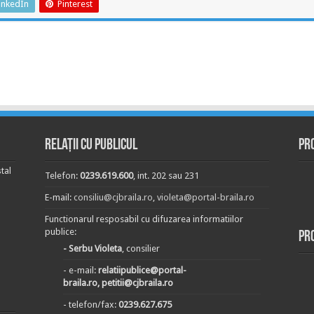
inkedIn
Pinterest
Relații cu publicul
Pr
tal
Telefon:
0239.619.600
, int. 202 sau 231
E-mail:
consiliu@cjbraila.ro
,
violeta@portal-braila.ro
Functionarul resposabil cu difuzarea informatiilor
publice:
Pr
- Serbu Violeta
, consilier
- e-mail:
relatiipublice@portal-
braila.ro, petitii@cjbraila.ro
- telefon/fax:
0239.627.675