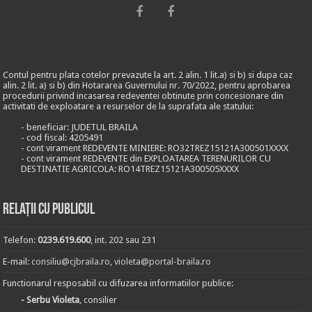
Contul pentru plata cotelor prevazute la art. 2 alin. 1 lit.a) si b) si dupa caz
alin. 2 lit. a) si b) din Hotararea Guvernului nr. 70/2022, pentru aprobarea
procedurii privind incasarea redeventei obtinute prin concesionare din
activitati de exploatare a resurselor de la suprafata ale statului:
- beneficiar: JUDETUL BRAILA
- cod fiscal: 4205491
- cont virament REDEVENTE MINIERE: RO32TREZ15121A300501XXXX
- cont virament REDEVENTE din EXPLOATAREA TERENURILOR CU
DESTINATIE AGRICOLA: RO14TREZ15121A300505XXXX
Relații cu publicul
Telefon:
0239.619.600
, int. 202 sau 231
E-mail:
consiliu@cjbraila.ro
,
violeta@portal-braila.ro
Functionarul resposabil cu difuzarea informatiilor publice:
- Serbu Violeta
, consilier