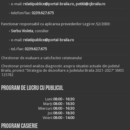
- e-mail:
relatiipublice@portal-braila.ro, petitii@cjbraila.ro
- telefon/fax:
0239.627.675
Functionar responsabil cu aplicarea prevederilor Legii nr.52/2003:
- Serbu Violeta
, consilier
- e-mail:
relatiipublice@portal-braila.ro
- tel./fax:
0239.627.675
Chestionar de evaluare a satisfactiei cetateanului
Chestionar privind analiza diagnostic asupra situatiei actuale din judetul
Braila, proiect "Strategia de dezvoltare a Judetului Braila 2021-2027" SMIS
125782
Program de lucru cu publicul
Luni:
08:00 - 16:30
Marți:
08:00 - 16:30
Miercuri:
08:00 - 16:30
Joi:
08:00 - 18:30
Vineri:
08:00 - 14:00
Program casierie