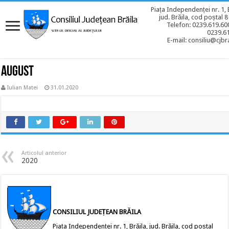
Piața Independenței nr. 1, 
jud. Brăila, cod poștal 
Telefon: 0239.619.600
0239.6
E-mail: consiliu@cjbra
AUGUST
Iulian Matei
31.01.2020
Articolul anterior
2020
CONSILIUL JUDEȚEAN BRĂILA
Piața Independenței nr. 1, Brăila, jud. Brăila, cod poștal