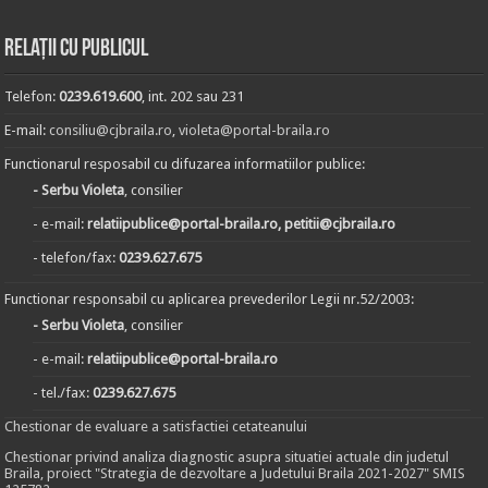
Relații cu publicul
Telefon:
0239.619.600
, int. 202 sau 231
E-mail:
consiliu@cjbraila.ro
,
violeta@portal-braila.ro
Functionarul resposabil cu difuzarea informatiilor publice:
- Serbu Violeta
, consilier
- e-mail:
relatiipublice@portal-braila.ro, petitii@cjbraila.ro
- telefon/fax:
0239.627.675
Functionar responsabil cu aplicarea prevederilor Legii nr.52/2003:
- Serbu Violeta
, consilier
- e-mail:
relatiipublice@portal-braila.ro
- tel./fax:
0239.627.675
Chestionar de evaluare a satisfactiei cetateanului
Chestionar privind analiza diagnostic asupra situatiei actuale din judetul
Braila, proiect "Strategia de dezvoltare a Judetului Braila 2021-2027" SMIS