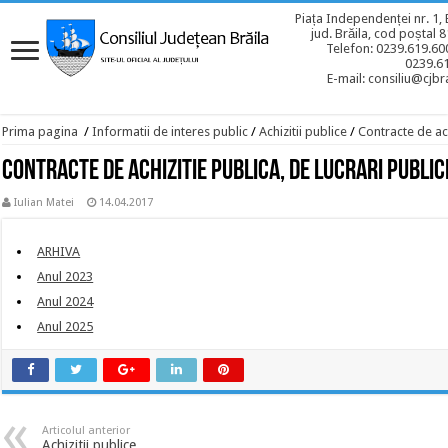
Piața Independenței nr. 1, 
jud. Brăila, cod poștal 
Telefon: 0239.619.600
0239.6
E-mail: consiliu@cjbra
Prima pagina
/
Informatii de interes public
/
Achizitii publice
/
Contracte de ach
Contracte de achizitie publica, de lucrari publice
Iulian Matei
14.04.2017
ARHIVA
Anul 2023
Anul 2024
Anul 2025
Articolul anterior
Achizitii publice