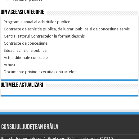
Din aceeasi categorie
Programul anual al achizitiilor publice
Contracte de achizitie publica, de lucrari publice si de concesiune servicii
Centralizatorul Contractelor in format deschis
Contracte de concesiune
Situatii achizitiile publice
Acte aditionale contracte
Arhiva
Documente privind executia contractelor
Ultimele actualizări
Consiliul Județean Brăila
Piața Independenței nr. 1, Brăila, jud. Brăila, cod poștal 810210