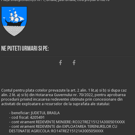
Ne puteti urmari si pe:
Contul pentru plata cotelor prevazute la art. 2 alin. 1 lit.a) si b) si dupa caz
alin. 2 lit. a) si b) din Hotararea Guvernului nr. 70/2022, pentru aprobarea
procedurii privind incasarea redeventei obtinute prin concesionare din
activitati de exploatare a resurselor de la suprafata ale statului:
- beneficiar: JUDETUL BRAILA
- cod fiscal: 4205491
- cont virament REDEVENTE MINIERE: RO32TREZ15121A300501XXXX
- cont virament REDEVENTE din EXPLOATAREA TERENURILOR CU
DESTINATIE AGRICOLA: RO14TREZ15121A300505XXXX