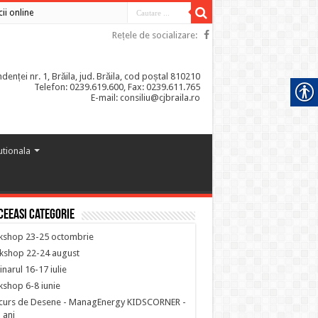
cii online
Rețele de socializare:
enței nr. 1, Brăila, jud. Brăila, cod poștal 810210
Telefon: 0239.619.600, Fax: 0239.611.765
E-mail: consiliu@cjbraila.ro
tutionala
ceeasi categorie
kshop 23-25 octombrie
kshop 22-24 august
narul 16-17 iulie
shop 6-8 iunie
curs de Desene - ManagEnergy KIDSCORNER -
 ani