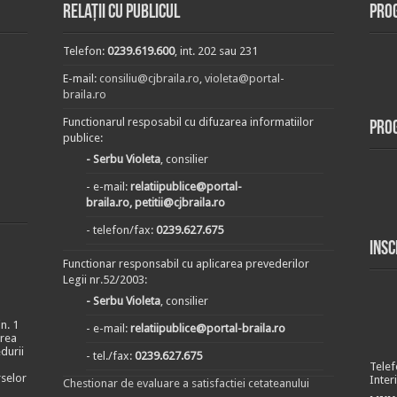
Relații cu publicul
Prog
Telefon:
0239.619.600
, int. 202 sau 231
E-mail:
consiliu@cjbraila.ro
,
violeta@portal-
braila.ro
Functionarul resposabil cu difuzarea informatiilor
Pro
publice:
- Serbu Violeta
, consilier
- e-mail:
relatiipublice@portal-
braila.ro, petitii@cjbraila.ro
- telefon/fax:
0239.627.675
Insc
Functionar responsabil cu aplicarea prevederilor
Legii nr.52/2003:
- Serbu Violeta
, consilier
n. 1
- e-mail:
relatiipublice@portal-braila.ro
area
durii
- tel./fax:
0239.627.675
Telef
rselor
Inter
Chestionar de evaluare a satisfactiei cetateanului