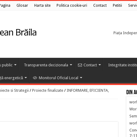
Pagina
Glosar
Harta site
Politica cookie-uri
Contact
Petitii
Servi
Piața Independ
s public
Transparenta decizionala
Contact
Integritate insti
nță energetică
Monitorul Oficial Local
ecte si Strategii
/
Proiecte finalizate
/
INFORMARE, EFICIENTA,
Din a
wor
Wor
Semi
work
Con
7-11