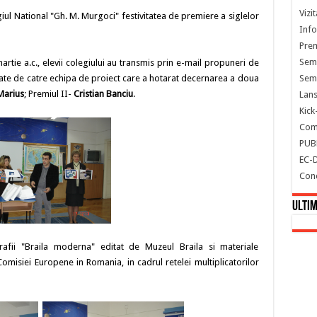
Vizi
giul National "Gh. M. Murgoci" festivitatea de premiere a siglelor
Info
Prem
Semi
rtie a.c., elevii colegiului au transmis prin e-mail propuneri de
ctate de catre echipa de proiect care a hotarat decernarea a doua
Semi
Marius
; Premiul II-
Cristian Banciu
.
Lans
Kick
Comu
PUB
EC-
Con
Ultim
afii "Braila moderna" editat de Muzeul Braila si materiale
misiei Europene in Romania, in cadrul retelei multiplicatorilor