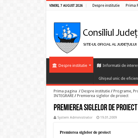
Despre institutie
Prima 
VINERI, 7 AUGUST 2026
Despre institutie
Informatii de intere
Ghișeul unic de eficie
Prima pagina
/
Despre institutie
/
Programe, Proi
INTEGRARE
/
Premierea siglelor de proiect
Premierea siglelor de proiect
System Administrator
19.01.2009
Premierea siglelor de proiect