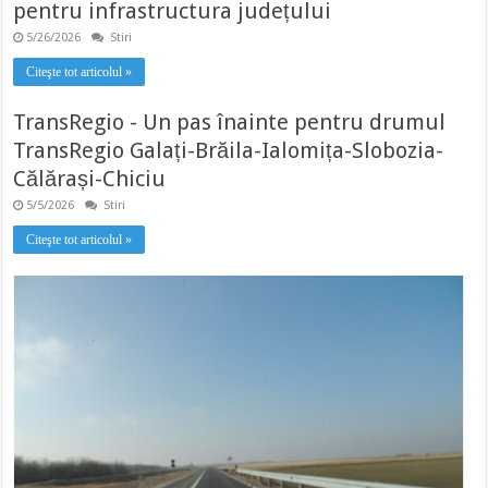
pentru infrastructura județului
5/26/2026
Stiri
Citeşte tot articolul »
TransRegio - Un pas înainte pentru drumul
TransRegio Galați-Brăila-Ialomița-Slobozia-
Călărași-Chiciu
5/5/2026
Stiri
Citeşte tot articolul »