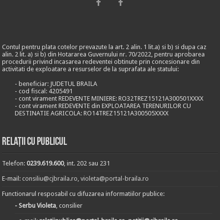
Contul pentru plata cotelor prevazute la art. 2 alin. 1 lit.a) si b) si dupa caz
alin. 2 lit. a) si b) din Hotararea Guvernului nr. 70/2022, pentru aprobarea
procedurii privind incasarea redeventei obtinute prin concesionare din
activitati de exploatare a resurselor de la suprafata ale statului:
- beneficiar: JUDETUL BRAILA
- cod fiscal: 4205491
- cont virament REDEVENTE MINIERE: RO32TREZ15121A300501XXXX
- cont virament REDEVENTE din EXPLOATAREA TERENURILOR CU
DESTINATIE AGRICOLA: RO14TREZ15121A300505XXXX
Relații cu publicul
Telefon:
0239.619.600
, int. 202 sau 231
E-mail:
consiliu@cjbraila.ro
,
violeta@portal-braila.ro
Functionarul resposabil cu difuzarea informatiilor publice:
- Serbu Violeta
, consilier