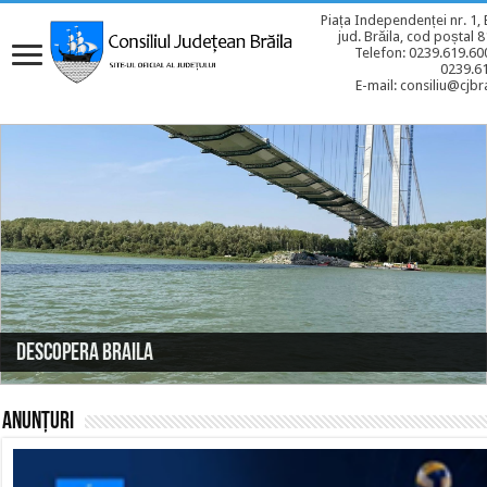
Piața Independenței nr. 1, 
jud. Brăila, cod poștal 
Telefon: 0239.619.600
0239.6
E-mail: consiliu@cjbra
Contact
Descopera Braila
Braila
Braila
Programe, Proiecte si Strategii
Festivaluri / Contests
Consiliul Județean Brăila - facebook
Anunțuri