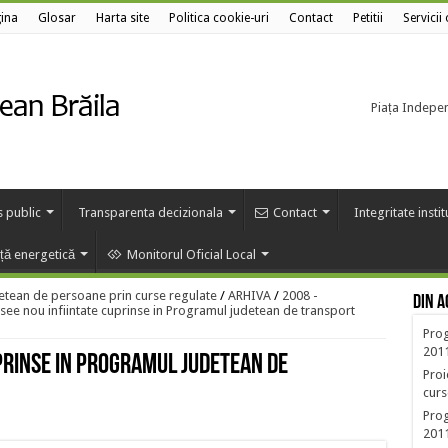
ina
Glosar
Harta site
Politica cookie-uri
Contact
Petitii
Servicii
Piața Independ
s public
Transparenta decizionala
Contact
Integritate insti
nță energetică
Monitorul Oficial Local
etean de persoane prin curse regulate
/
ARHIVA
/
2008 -
Din a
asee nou infiintate cuprinse in Programul judetean de transport
Prog
201
uprinse in Programul judetean de
Proi
curs
Prog
2011