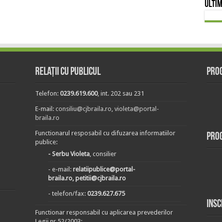
Ultim
Relații cu publicul
Prog
Telefon:
0239.619.600
, int. 202 sau 231
E-mail:
consiliu@cjbraila.ro
,
violeta@portal-
braila.ro
Functionarul resposabil cu difuzarea informatiilor
Pro
publice:
- Serbu Violeta
, consilier
- e-mail:
relatiipublice@portal-
braila.ro, petitii@cjbraila.ro
- telefon/fax:
0239.627.675
Insc
Functionar responsabil cu aplicarea prevederilor
Legii nr.52/2003: