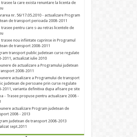
a trasee la care exista renuntare la licenta de
eu
rarea nr. 56/17.05.2010 - actualizare Program
tean de transport perioada 2008-2011
a trasee pentru care s-au retras licentele de
eu
a trasee nou infiintate cuprinse in Programul
tean de transport 2008-2011
ram transport public judetean curse regulate
-2011, actualizat iulie 2010
unere de actualizare a Programului judetean
ransport 2008-2011
unere actualizare a Programului de transport
ic judetean de persoane prin curse regulate
-2011, varianta definitiva dupa afisare pe site
a - Trasee propuse pentru actualizare 2008 -
3
unere actualizare Program judetean de
sport 2008 - 2013
ram judetean de transport 2008-2013
alizat sept.2011