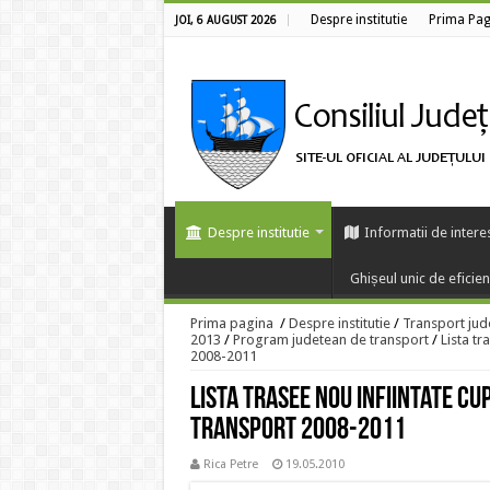
Despre institutie
Prima Pag
JOI, 6 AUGUST 2026
Despre institutie
Informatii de intere
Ghișeul unic de eficie
Prima pagina
/
Despre institutie
/
Transport jud
2013
/
Program judetean de transport
/
Lista tr
2008-2011
Lista trasee nou infiintate c
transport 2008-2011
Rica Petre
19.05.2010