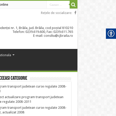
 online
Rețele de socializare:
enței nr. 1, Brăila, jud. Brăila, cod poștal 810210
Telefon: 0239.619.600, Fax: 0239.611.765
E-mail: consiliu@cjbraila.ro
tutionala
ceeasi categorie
ram transport judetean curse regulate 2008-
1
ect actualizare program transport judetean
e regulate 2008-2011
ram transport judetean curse regulate 2008-
, actualizat 2008