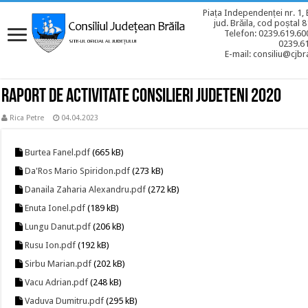
Piața Independenței nr. 1, 
jud. Brăila, cod poștal 
Telefon: 0239.619.600
0239.6
E-mail: consiliu@cjbra
Raport de activitate consilieri judeteni 2020
Rica Petre
04.04.2023
Burtea Fanel.pdf
(665 kB)
Da'Ros Mario Spiridon.pdf
(273 kB)
Danaila Zaharia Alexandru.pdf
(272 kB)
Enuta Ionel.pdf
(189 kB)
Lungu Danut.pdf
(206 kB)
Rusu Ion.pdf
(192 kB)
Sirbu Marian.pdf
(202 kB)
Vacu Adrian.pdf
(248 kB)
Vaduva Dumitru.pdf
(295 kB)