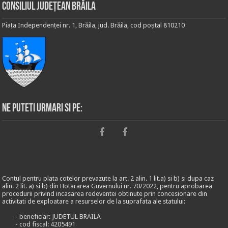
Consiliul Județean Brăila
Piața Independenței nr. 1, Brăila, jud. Brăila, cod poștal 810210
Ne puteti urmari si pe:
Contul pentru plata cotelor prevazute la art. 2 alin. 1 lit.a) si b) si dupa caz
alin. 2 lit. a) si b) din Hotararea Guvernului nr. 70/2022, pentru aprobarea
procedurii privind incasarea redeventei obtinute prin concesionare din
activitati de exploatare a resurselor de la suprafata ale statului:
- beneficiar: JUDETUL BRAILA
- cod fiscal: 4205491