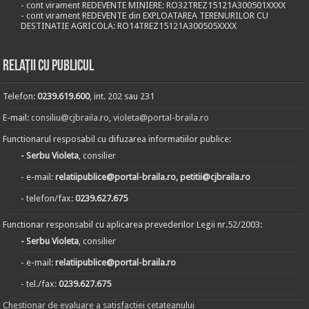
- cont virament REDEVENTE MINIERE: RO32TREZ15121A300501XXXX
- cont virament REDEVENTE din EXPLOATAREA TERENURILOR CU
DESTINATIE AGRICOLA: RO14TREZ15121A300505XXXX
Relații cu publicul
Telefon:
0239.619.600
, int. 202 sau 231
E-mail:
consiliu@cjbraila.ro
,
violeta@portal-braila.ro
Functionarul resposabil cu difuzarea informatiilor publice:
- Serbu Violeta
, consilier
- e-mail:
relatiipublice@portal-braila.ro, petitii@cjbraila.ro
- telefon/fax:
0239.627.675
Functionar responsabil cu aplicarea prevederilor Legii nr.52/2003:
- Serbu Violeta
, consilier
- e-mail:
relatiipublice@portal-braila.ro
- tel./fax:
0239.627.675
Chestionar de evaluare a satisfactiei cetateanului