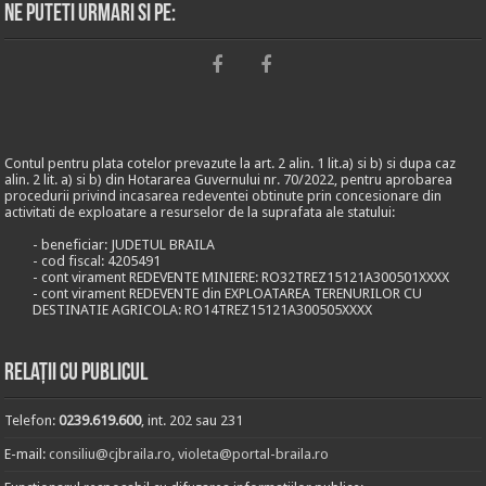
Ne puteti urmari si pe:
Contul pentru plata cotelor prevazute la art. 2 alin. 1 lit.a) si b) si dupa caz
alin. 2 lit. a) si b) din Hotararea Guvernului nr. 70/2022, pentru aprobarea
procedurii privind incasarea redeventei obtinute prin concesionare din
activitati de exploatare a resurselor de la suprafata ale statului:
- beneficiar: JUDETUL BRAILA
- cod fiscal: 4205491
- cont virament REDEVENTE MINIERE: RO32TREZ15121A300501XXXX
- cont virament REDEVENTE din EXPLOATAREA TERENURILOR CU
DESTINATIE AGRICOLA: RO14TREZ15121A300505XXXX
Relații cu publicul
Telefon:
0239.619.600
, int. 202 sau 231
E-mail:
consiliu@cjbraila.ro
,
violeta@portal-braila.ro