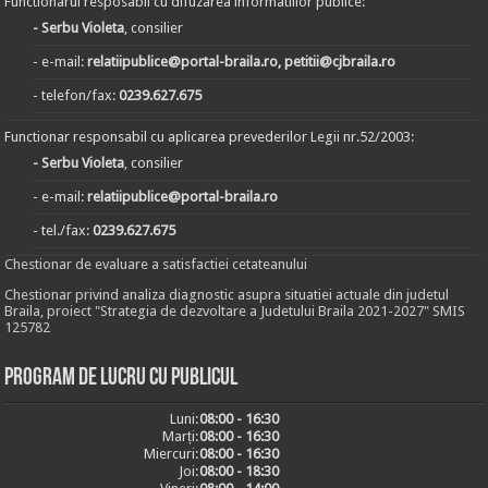
Functionarul resposabil cu difuzarea informatiilor publice:
- Serbu Violeta
, consilier
- e-mail:
relatiipublice@portal-braila.ro, petitii@cjbraila.ro
- telefon/fax:
0239.627.675
Functionar responsabil cu aplicarea prevederilor Legii nr.52/2003:
- Serbu Violeta
, consilier
- e-mail:
relatiipublice@portal-braila.ro
- tel./fax:
0239.627.675
Chestionar de evaluare a satisfactiei cetateanului
Chestionar privind analiza diagnostic asupra situatiei actuale din judetul
Braila, proiect "Strategia de dezvoltare a Judetului Braila 2021-2027" SMIS
125782
Program de lucru cu publicul
Luni:
08:00 - 16:30
Marți:
08:00 - 16:30
Miercuri:
08:00 - 16:30
Joi:
08:00 - 18:30