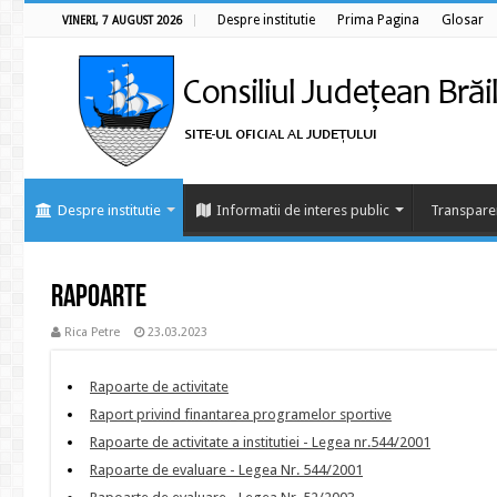
Despre institutie
Prima Pagina
Glosar
VINERI, 7 AUGUST 2026
Despre institutie
Informatii de interes public
Transpare
Rapoarte
Rica Petre
23.03.2023
Rapoarte de activitate
Raport privind finantarea programelor sportive
Rapoarte de activitate a institutiei - Legea nr.544/2001
Rapoarte de evaluare - Legea Nr. 544/2001