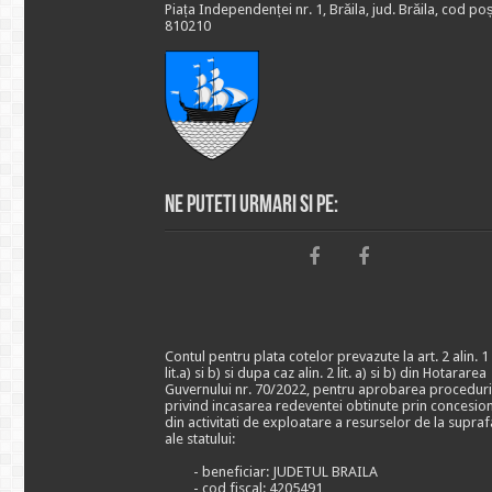
Piața Independenței nr. 1, Brăila, jud. Brăila, cod poș
810210
Ne puteti urmari si pe:
Contul pentru plata cotelor prevazute la art. 2 alin. 1
lit.a) si b) si dupa caz alin. 2 lit. a) si b) din Hotararea
Guvernului nr. 70/2022, pentru aprobarea proceduri
privind incasarea redeventei obtinute prin concesio
din activitati de exploatare a resurselor de la supraf
ale statului:
- beneficiar: JUDETUL BRAILA
- cod fiscal: 4205491