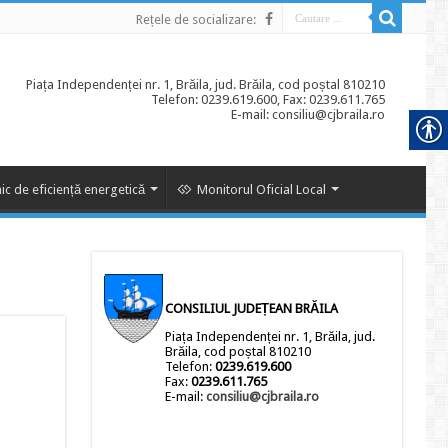
Rețele de socializare:
Piața Independenței nr. 1, Brăila, jud. Brăila, cod poștal 810210
Telefon: 0239.619.600, Fax: 0239.611.765
E-mail: consiliu@cjbraila.ro
ic de eficiență energetică
Monitorul Oficial Local
CONSILIUL JUDEȚEAN BRĂILA
Piața Independenței nr. 1, Brăila, jud.
Brăila, cod poștal 810210
Telefon:
0239.619.600
Fax:
0239.611.765
E-mail:
consiliu@cjbraila.ro