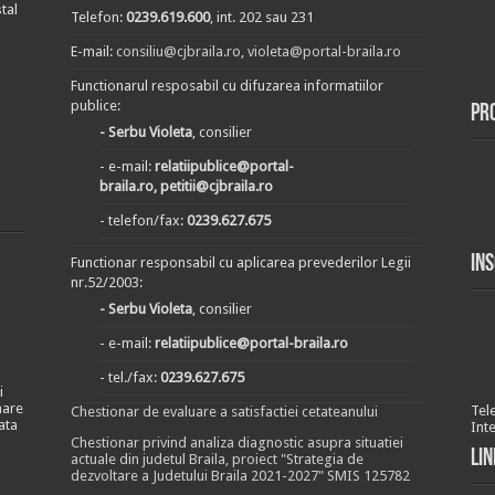
tal
Telefon:
0239.619.600
, int. 202 sau 231
E-mail:
consiliu@cjbraila.ro
,
violeta@portal-braila.ro
Functionarul resposabil cu difuzarea informatiilor
publice:
Pr
- Serbu Violeta
, consilier
- e-mail:
relatiipublice@portal-
braila.ro, petitii@cjbraila.ro
- telefon/fax:
0239.627.675
In
Functionar responsabil cu aplicarea prevederilor Legii
nr.52/2003:
- Serbu Violeta
, consilier
- e-mail:
relatiipublice@portal-braila.ro
- tel./fax:
0239.627.675
i
nare
Tel
Chestionar de evaluare a satisfactiei cetateanului
ata
Int
Chestionar privind analiza diagnostic asupra situatiei
Lin
actuale din judetul Braila, proiect "Strategia de
dezvoltare a Judetului Braila 2021-2027" SMIS 125782