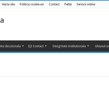
Harta site
Politica cookie-uri
Contact
Petitii
Servicii online
nta decizionala
Contact
Integritate institutionala
Ghișeul un