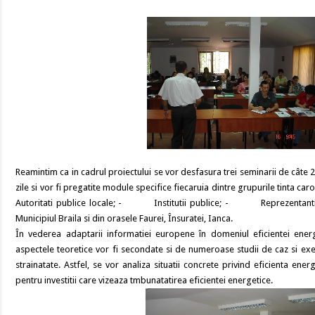
Reamintim ca in cadrul proiectului se vor desfasura trei seminarii de câte 2
zile si vor fi pregatite module specifice fiecaruia dintre grupurile tinta 
Autoritati publice locale; - Institutii publice; - Reprezentanti ai
Municipiul Braila si din orasele Faurei, Însuratei, Ianca.
În vederea adaptarii informatiei europene în domeniul eficientei energe
aspectele teoretice vor fi secondate si de numeroase studii de caz si ex
strainatate. Astfel, se vor analiza situatii concrete privind eficienta ene
pentru investitii care vizeaza tmbunatatirea eficientei energetice.