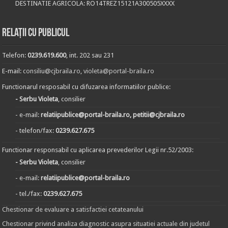
DESTINATIE AGRICOLA: RO14TREZ15121A300505XXXX
Relații cu publicul
Telefon:
0239.619.600
, int. 202 sau 231
E-mail:
consiliu@cjbraila.ro
,
violeta@portal-braila.ro
Functionarul resposabil cu difuzarea informatiilor publice:
- Serbu Violeta
, consilier
- e-mail:
relatiipublice@portal-braila.ro, petitii@cjbraila.ro
- telefon/fax:
0239.627.675
Functionar responsabil cu aplicarea prevederilor Legii nr.52/2003:
- Serbu Violeta
, consilier
- e-mail:
relatiipublice@portal-braila.ro
- tel./fax:
0239.627.675
Chestionar de evaluare a satisfactiei cetateanului
Chestionar privind analiza diagnostic asupra situatiei actuale din judetul