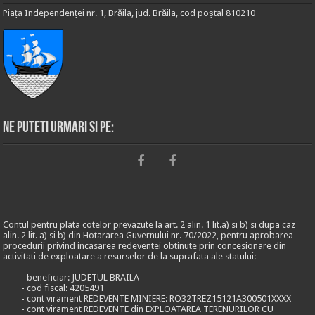
Piața Independenței nr. 1, Brăila, jud. Brăila, cod poștal 810210
Ne puteti urmari si pe:
Contul pentru plata cotelor prevazute la art. 2 alin. 1 lit.a) si b) si dupa caz
alin. 2 lit. a) si b) din Hotararea Guvernului nr. 70/2022, pentru aprobarea
procedurii privind incasarea redeventei obtinute prin concesionare din
activitati de exploatare a resurselor de la suprafata ale statului:
- beneficiar: JUDETUL BRAILA
- cod fiscal: 4205491
- cont virament REDEVENTE MINIERE: RO32TREZ15121A300501XXXX
- cont virament REDEVENTE din EXPLOATAREA TERENURILOR CU