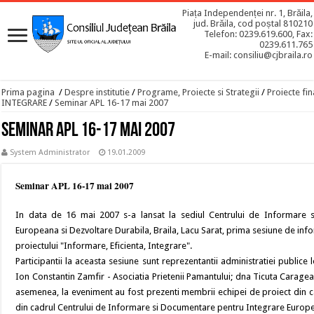
Piața Independenței nr. 1, Brăila,
jud. Brăila, cod poștal 810210
Telefon: 0239.619.600, Fax:
0239.611.765
E-mail: consiliu@cjbraila.ro
Prima pagina
/
Despre institutie
/
Programe, Proiecte si Strategii
/
Proiecte fin
INTEGRARE
/
Seminar APL 16-17 mai 2007
Seminar APL 16-17 mai 2007
System Administrator
19.01.2009
Seminar APL 16-17 mai 2007
In data de 16 mai 2007 s-a lansat la sediul Centrului de Informare 
Europeana si Dezvoltare Durabila, Braila, Lacu Sarat, prima sesiune de info
proiectului "Informare, Eficienta, Integrare".
Participantii la aceasta sesiune sunt reprezentantii administratiei publice l
Ion Constantin Zamfir - Asociatia Prietenii Pamantului; dna Ticuta Caragea -
asemenea, la eveniment au fost prezenti membrii echipei de proiect din cad
din cadrul Centrului de Informare si Documentare pentru Integrare Europe