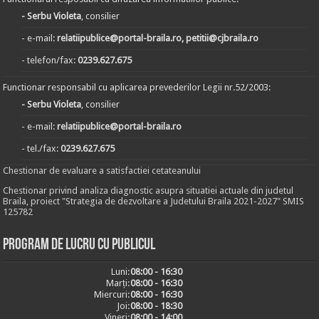
- Serbu Violeta
, consilier
- e-mail:
relatiipublice@portal-braila.ro, petitii@cjbraila.ro
- telefon/fax:
0239.627.675
Functionar responsabil cu aplicarea prevederilor Legii nr.52/2003:
- Serbu Violeta
, consilier
- e-mail:
relatiipublice@portal-braila.ro
- tel./fax:
0239.627.675
Chestionar de evaluare a satisfactiei cetateanului
Chestionar privind analiza diagnostic asupra situatiei actuale din judetul
Braila, proiect "Strategia de dezvoltare a Judetului Braila 2021-2027" SMIS
125782
Program de lucru cu publicul
Luni:
08:00 - 16:30
Marți:
08:00 - 16:30
Miercuri:
08:00 - 16:30
Joi:
08:00 - 18:30
Vineri:
08:00 - 14:00