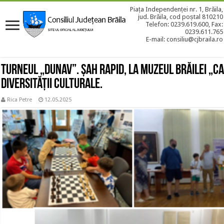
Piața Independenței nr. 1, Brăila,
jud. Brăila, cod poștal 810210
Telefon: 0239.619.600, Fax:
0239.611.765
E-mail: consiliu@cjbraila.ro
Turneul „DUNAV”. Șah rapid, la Muzeul Brăilei „Ca
Diversității Culturale.
Rica Petre
12.05.2025