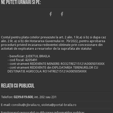
Ne puteti urmari si pe:
Contul pentru plata cotelor prevazute la art. 2 alin. 1 lit.a) si b) si dupa caz
alin. 2 lit. a) si b) din Hotararea Guvernului nr. 70/2022, pentru aprobarea
procedurii privind incasarea redeventei obtinute prin concesionare din
activitati de exploatare a resurselor de la suprafata ale statului:
- beneficiar: JUDETUL BRAILA
- cod fiscal: 4205491
- cont virament REDEVENTE MINIERE: RO32TREZ15121A300501XXXX
- cont virament REDEVENTE din EXPLOATAREA TERENURILOR CU
DESTINATIE AGRICOLA: RO14TREZ15121A300505XXXX
Relații cu publicul
Telefon:
0239.619.600
, int. 202 sau 231
E-mail:
consiliu@cjbraila.ro
,
violeta@portal-braila.ro
Functionarul resposabil cu difuzarea informatiilor publice: